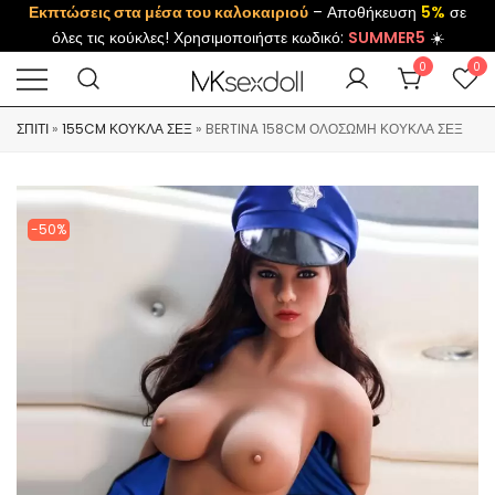
Εκπτώσεις στα μέσα του καλοκαιριού
– Αποθήκευση
5%
σε
όλες τις κούκλες! Χρησιμοποιήστε κωδικό:
SUMMER5
☀️
0
0
ΣΠΊΤΙ
»
155CM ΚΟΎΚΛΑ ΣΕΞ
»
BERTINA 158CM ΟΛΌΣΩΜΗ ΚΟΎΚΛΑ ΣΕΞ
-50%