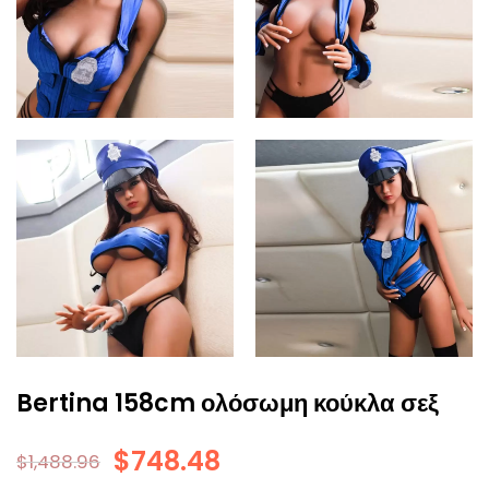
Bertina 158cm ολόσωμη κούκλα σεξ
$
748.48
$
1,488.96