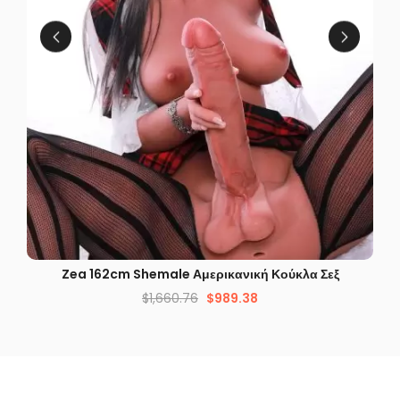
ΓΡΉΓΟΡΗ ΜΑΤΙΆ
Zea 162cm Shemale Αμερικανική Κούκλα Σεξ
$
1,660.76
$
989.38