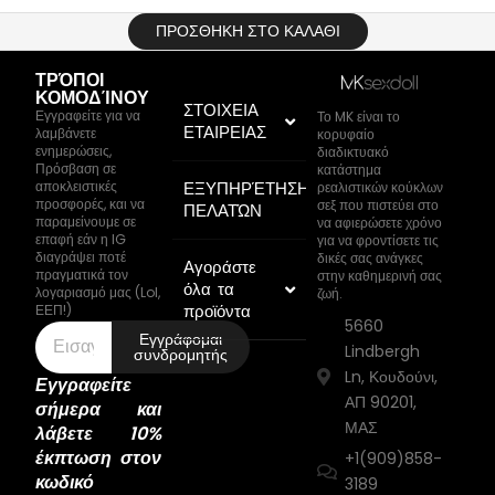
ΠΡΟΣΘΉΚΗ ΣΤΟ ΚΑΛΆΘΙ
ΤΡΌΠΟΙ
ΚΟΜΟΔΊΝΟΥ
ΣΤΟΙΧΕΙΑ
Εγγραφείτε για να
Το MK είναι το
ΕΤΑΙΡΕΙΑΣ
λαμβάνετε
κορυφαίο
ενημερώσεις,
διαδικτυακό
Πρόσβαση σε
κατάστημα
αποκλειστικές
ΕΞΥΠΗΡΈΤΗΣΗ
ρεαλιστικών κούκλων
προσφορές, και να
σεξ που πιστεύει στο
ΠΕΛΑΤΏΝ
παραμείνουμε σε
να αφιερώσετε χρόνο
επαφή εάν η IG
για να φροντίσετε τις
διαγράψει ποτέ
δικές σας ανάγκες
Αγοράστε
πραγματικά τον
στην καθημερινή σας
όλα τα
λογαριασμό μας (Lol,
ζωή.
προϊόντα
ΕΕΠ!)
5660
Εγγράφομαι
Lindbergh
συνδρομητής
Ln, Κουδούνι,
Εγγραφείτε
ΑΠ 90201,
σήμερα και
ΜΑΣ
λάβετε 10%
έκπτωση στον
+1(909)858-
κωδικό
3189