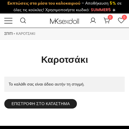
Εκπτώσεις στα μέσα του καλοκαιριού
– Αποθήκευση
5%
σε
όλες τις κούκλες! Χρησιμοποιήστε κωδικό:
SUMMER5
☀️
0
0
ΣΠΊΤΙ
»
ΚΑΡΟΤΣΆΚΙ
Καροτσάκι
Το καλάθι σας είναι άδειο αυτήν τη στιγμή.
ΕΠΙΣΤΡΟΦΉ ΣΤΟ ΚΑΤΆΣΤΗΜΑ