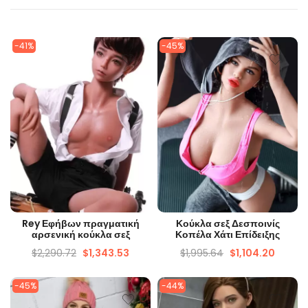
-41%
-45%
ΓΡΉΓΟΡΗ ΜΑΤΙΆ
ΓΡΉΓΟΡΗ ΜΑΤΙΆ
Rey Εφήβων πραγματική
Κούκλα σεξ Δεσποινίς
αρσενική κούκλα σεξ
Κοπέλα Χάτι Επίδειξης
$
2,290.72
$
1,343.53
$
1,995.64
$
1,104.20
-45%
-44%