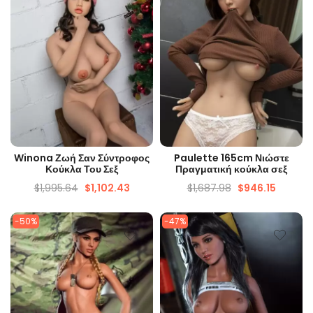
ΓΡΉΓΟΡΗ ΜΑΤΙΆ
ΓΡΉΓΟΡΗ ΜΑΤΙΆ
Winona Ζωή Σαν Σύντροφος
Paulette 165cm Νιώστε
Κούκλα Του Σεξ
Πραγματική κούκλα σεξ
$
1,995.64
$
1,102.43
$
1,687.98
$
946.15
-50%
-47%