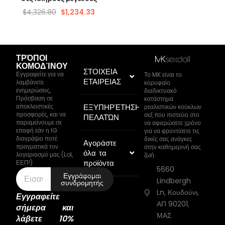
$
4,326.80
$
1,234.33
ΤΡΌΠΟΙ
ΚΟΜΟΔΊΝΟΥ
ΣΤΟΙΧΕΙΑ
Εγγραφείτε για να
Το MK είναι το
ΕΤΑΙΡΕΙΑΣ
λαμβάνετε
κορυφαίο
ενημερώσεις,
διαδικτυακό
Πρόσβαση σε
κατάστημα
αποκλειστικές
ΕΞΥΠΗΡΈΤΗΣΗ
ρεαλιστικών κούκλων
προσφορές, και να
σεξ που πιστεύει στο
ΠΕΛΑΤΏΝ
παραμείνουμε σε
να αφιερώσετε χρόνο
επαφή εάν η IG
για να φροντίσετε τις
διαγράψει ποτέ
δικές σας ανάγκες
Αγοράστε
πραγματικά τον
στην καθημερινή σας
όλα τα
λογαριασμό μας (Lol,
ζωή.
προϊόντα
ΕΕΠ!)
5660
Εγγράφομαι
Lindbergh
συνδρομητής
Ln, Κουδούνι,
Εγγραφείτε
ΑΠ 90201,
σήμερα και
ΜΑΣ
λάβετε 10%