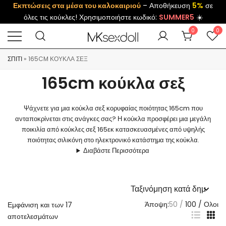
Εκπτώσεις στα μέσα του καλοκαιριού
– Αποθήκευση
5%
σε
όλες τις κούκλες! Χρησιμοποιήστε κωδικό:
SUMMER5
☀️
0
0
ΣΠΊΤΙ
»
165CM ΚΟΎΚΛΑ ΣΕΞ
165cm κούκλα σεξ
Ψάχνετε για μια κούκλα σεξ κορυφαίας ποιότητας 165cm που
ανταποκρίνεται στις ανάγκες σας? Η κούκλα προσφέρει μια μεγάλη
ποικιλία από κούκλες σεξ 165εκ κατασκευασμένες από υψηλής
ποιότητας σιλικόνη στο ηλεκτρονικό κατάστημα της κούκλα.
Διαβάστε Περισσότερα
Άποψη:
50
100
Ολοι
Εμφάνιση και των 17
αποτελεσμάτων