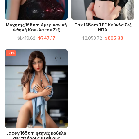
ΓΡΉΓΟΡΗ ΜΑΤΙΆ
ΓΡΉΓΟΡΗ ΜΑΤΙΆ
Μαχητής 165cm Αμερικανική
Trix 165cm TPE Κούκλα Σεξ
Φθηνή Κούκλα του Σεξ
ΗΠΑ
$
1,419.62
$
747.17
$
2,053.72
$
805.38
-71%
ΓΡΉΓΟΡΗ ΜΑΤΙΆ
Lacey 165cm φτηνές κούκλα
σεξ πλήρους μεγέθους