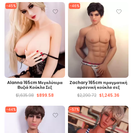
-45%
-46%
ΓΡΉΓΟΡΗ ΜΑΤΙΆ
ΓΡΉΓΟΡΗ ΜΑΤΙΆ
Alanna 165cm Μεγαλύτερα
Zachary 165cm πραγματική
Βυζιά Κούκλα Σεξ
αρσενική κούκλα σεξ
$
1,635.98
$
899.58
$
2,290.72
$
1,245.36
-44%
-57%