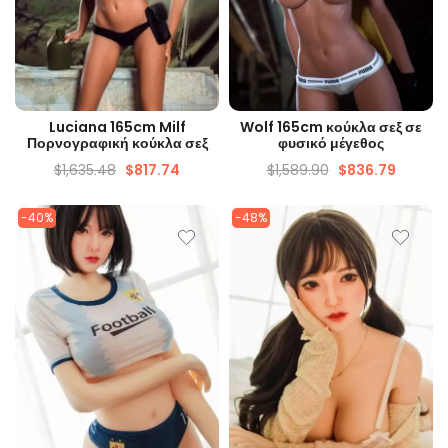
ΓΡΉΓΟΡΗ ΜΑΤΙΆ
ΓΡΉΓΟΡΗ ΜΑΤΙΆ
Luciana 165cm Milf
Wolf 165cm κούκλα σεξ σε
Πορνογραφική κούκλα σεξ
φυσικό μέγεθος
$
1,635.48
$
817.74
$
1,589.90
$
836.79
-40%
-48%