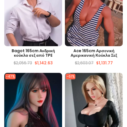
ΓΡΉΓΟΡΗ ΜΑΤΙΆ
ΓΡΉΓΟΡΗ ΜΑΤΙΆ
Bagot 165cm Ανδρική
Ace 165cm Αρσενική
κούκλα σεξ από TPE
Αμερικανική Κούκλα Σεξ
$
2,056.73
$
1,142.63
$
2,603.07
$
1,131.77
-47%
-61%