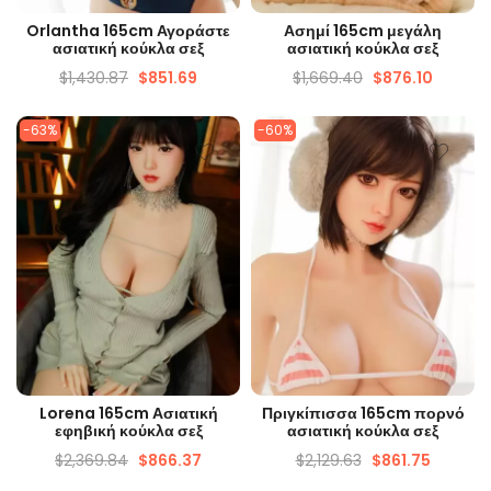
ΓΡΉΓΟΡΗ ΜΑΤΙΆ
ΓΡΉΓΟΡΗ ΜΑΤΙΆ
Orlantha 165cm Αγοράστε
Ασημί 165cm μεγάλη
ασιατική κούκλα σεξ
ασιατική κούκλα σεξ
$
1,430.87
$
851.69
$
1,669.40
$
876.10
-63%
-60%
ΓΡΉΓΟΡΗ ΜΑΤΙΆ
ΓΡΉΓΟΡΗ ΜΑΤΙΆ
Lorena 165cm Ασιατική
Πριγκίπισσα 165cm πορνό
εφηβική κούκλα σεξ
ασιατική κούκλα σεξ
$
2,369.84
$
866.37
$
2,129.63
$
861.75