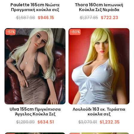
ΓΡΉΓΟΡΗ ΜΑΤΙΆ
ΓΡΉΓΟΡΗ ΜΑΤΙΆ
Paulette 165cm Νιώστε
Thora 160cm Ιαπωνική
Πραγματική κούκλα σεξ
Κούκλα Σεξ Νεράιδα
$
1,687.98
$
946.15
$
1,377.85
$
722.23
-51%
-60%
ΓΡΉΓΟΡΗ ΜΑΤΙΆ
ΓΡΉΓΟΡΗ ΜΑΤΙΆ
Ulva 155cm Πριγκίπισσα
Λουλούδι 163 εκ. Τεράστια
Άγγελος Κούκλα Σεξ
κούκλα σεξ
$
1,289.89
$
634.51
$
3,079.81
$
1,232.35