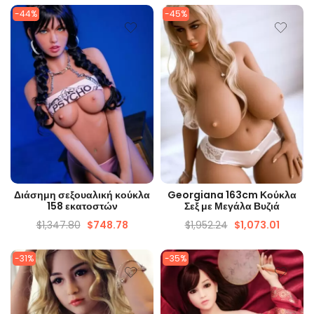
-44%
-45%
ΓΡΉΓΟΡΗ ΜΑΤΙΆ
ΓΡΉΓΟΡΗ ΜΑΤΙΆ
Διάσημη σεξουαλική κούκλα
Georgiana 163cm Κούκλα
158 εκατοστών
Σεξ με Μεγάλα Βυζιά
$
1,347.80
$
748.78
$
1,952.24
$
1,073.01
-31%
-35%