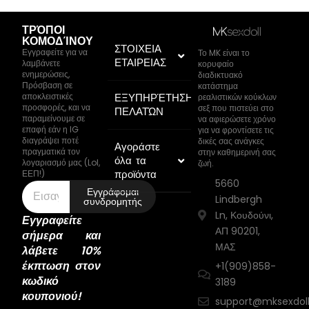
ΤΡΌΠΟΙ
ΚΟΜΟΔΊΝΟΥ
ΣΤΟΙΧΕΙΑ
Εγγραφείτε για να
Το MK είναι το
ΕΤΑΙΡΕΙΑΣ
λαμβάνετε
κορυφαίο
ενημερώσεις,
διαδικτυακό
Πρόσβαση σε
κατάστημα
αποκλειστικές
ΕΞΥΠΗΡΈΤΗΣΗ
ρεαλιστικών κούκλων
προσφορές, και να
σεξ που πιστεύει στο
ΠΕΛΑΤΏΝ
παραμείνουμε σε
να αφιερώσετε χρόνο
επαφή εάν η IG
για να φροντίσετε τις
διαγράψει ποτέ
δικές σας ανάγκες
Αγοράστε
πραγματικά τον
στην καθημερινή σας
όλα τα
λογαριασμό μας (Lol,
ζωή.
προϊόντα
ΕΕΠ!)
5660
Εγγράφομαι
Lindbergh
συνδρομητής
Ln, Κουδούνι,
Εγγραφείτε
ΑΠ 90201,
σήμερα και
ΜΑΣ
λάβετε 10%
έκπτωση στον
+1(909)858-
κωδικό
3189
κουπονιού!
support@mksexdol