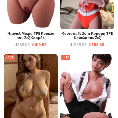
ΓΡΉΓΟΡΗ ΜΑΤΙΆ
ΓΡΉΓΟΡΗ ΜΑΤΙΆ
Ντανιέλ Μικρο TPE Κούκλα
Κουτσός 152cm Κορυφή TPE
του Σεξ Κορμός
Κούκλα του Σεξ
$
586.06
$
109.58
$
1,586.06
$
689.58
-43%
-41%