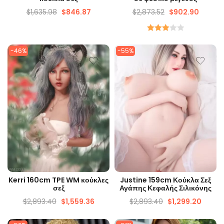
$
1,635.98
$
846.87
$
2,873.52
$
902.90
Ονομαστικός
3.00
-46%
-55%
από 5
ΓΡΉΓΟΡΗ ΜΑΤΙΆ
ΓΡΉΓΟΡΗ ΜΑΤΙΆ
Kerri 160cm TPE WM κούκλες
Justine 159cm Κούκλα Σεξ
σεξ
Αγάπης Κεφαλής Σιλικόνης
$
2,893.40
$
1,559.36
$
2,893.40
$
1,299.20