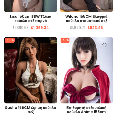
ΓΡΉΓΟΡΗ ΜΑΤΙΆ
ΓΡΉΓΟΡΗ ΜΑΤΙΆ
Lisa 150cm BBW Τέλεια
Wilona 155CM Ελαφριά
κούκλα σεξ πορνό
κούκλα στοματικού σεξ
$
1,899.53
$
1,099.34
$
1,879.71
$
823.46
-58%
-51%
ΓΡΉΓΟΡΗ ΜΑΤΙΆ
ΓΡΉΓΟΡΗ ΜΑΤΙΆ
Sacha 155CM ώριμη κούκλα
Επιθυμητή σεξουαλική
σεξ
κούκλα Anime 158cm