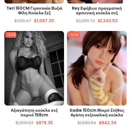
ΓΡΉΓΟΡΗ ΜΑΤΙΆ
ΓΡΉΓΟΡΗ ΜΑΤΙΆ
Teri 160CM Γιγαντιαία Βυζιά
Rey Εφήβων πραγματική
Φίλη Κούκλα Σεξ
αρσενική κούκλα σεξ
$
1,912.47
$
1,097.30
$
2,290.72
$
1,343.53
-54%
-50%
ΓΡΉΓΟΡΗ ΜΑΤΙΆ
ΓΡΉΓΟΡΗ ΜΑΤΙΆ
Αξιαγάπητη κούκλα σεξ
Sadie 150cm Μικρό Στήθος
πορνό 158cm
Αγάπη σεξουαλική κούκλα
$
1,899.53
$
879.35
$
1,688.84
$
842.34