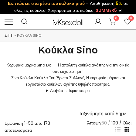
Εκπτώσεις στα μέσα του καλοκαιριού
– Αποθήκευση
5%
σε
όλες τις κούκλες! Χρησιμοποιήστε κωδικό:
SUMMER5
☀️
0
0
ΣΠΊΤΙ
»
ΚΟΎΚΛΑ SINO
Κούκλα Sino
Κορυφαία μάρκα Sino Doll – Η απόλυτη κούκλα αγάπης για την οικεία
σας ευχαρίστηση!
Σινο Κούκλα Κούκλα Του Έρωτα Συλλογή, Η κορυφαία μάρκα και
εργοστάσιο κούκλων αγάπης υψηλής ποιότητας,
Διαβάστε Περισσότερα
Άποψη:
50
100
Ολοι
Εμφάνιση 1–50 από 173
αποτελέσματα