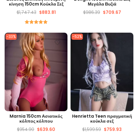
κίνηση 150cm Κούκλα Σεξ
Μεγάλα Βυζιά
$
1,747.43
$
883.81
$
986.39
$
709.67
Ονομαστικός
5.00
από 5
-33%
-52%
ΓΡΉΓΟΡΗ ΜΑΤΙΆ
ΓΡΉΓΟΡΗ ΜΑΤΙΆ
Marnia 150cm Ασιατικός
Henrietta Teen πραγματική
κόλπος κόλπου
κούκλα σεξ
$
954.90
$
639.60
$
1,599.59
$
759.93