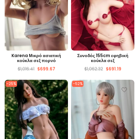
ΓΡΉΓΟΡΗ ΜΑΤΙΆ
ΓΡΉΓΟΡΗ ΜΑΤΙΆ
Karena Μικρό ασιατική
Συνοδός 155cm εφηβική
κούκλα σεξ πορνό
κούκλα σεξ
$
1,016.41
$
699.67
$
1,062.32
$
691.19
-25%
-52%