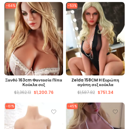
-64%
-53%
ΓΡΉΓΟΡΗ ΜΑΤΙΆ
ΓΡΉΓΟΡΗ ΜΑΤΙΆ
Ξανθό 163cm Φαντασία Πίπα
Zelda 158CM Η Ευρώπη
Κούκλα σεξ
αγάπη σεξ κούκλα
$
3,362.13
$
1,200.76
$
1,587.82
$
751.34
-61%
-45%