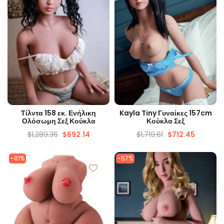
ΓΡΉΓΟΡΗ ΜΑΤΙΆ
ΓΡΉΓΟΡΗ ΜΑΤΙΆ
Τίλντα 158 εκ. Ενήλικη
Kayla Tiny Γυναίκες 157cm
Ολόσωμη Σεξ Κούκλα
Κούκλα Σεξ
$
1,289.36
$
692.14
$
1,719.61
$
712.45
-81%
-57%