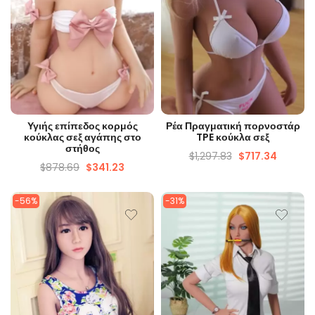
ΓΡΉΓΟΡΗ ΜΑΤΙΆ
ΓΡΉΓΟΡΗ ΜΑΤΙΆ
Υγιής επίπεδος κορμός
Ρέα Πραγματική πορνοστάρ
κούκλας σεξ αγάπης στο
TPE κούκλα σεξ
στήθος
$
1,297.83
$
717.34
$
878.69
$
341.23
-56%
-31%