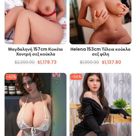
ΓΡΉΓΟΡΗ ΜΑΤΙΆ
ΓΡΉΓΟΡΗ ΜΑΤΙΆ
Μαγδαληνή 157cm Κοκέτα
Helena 153cm Τέλεια κούκλα
Χοντρή σεξ κούκλα
σεξ φίλη
$
2,399.90
$
1,178.73
$
1,999.90
$
1,137.80
-42%
-56%