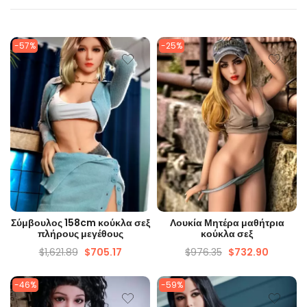
-57%
-25%
ΓΡΉΓΟΡΗ ΜΑΤΙΆ
ΓΡΉΓΟΡΗ ΜΑΤΙΆ
Σύμβουλος 158cm κούκλα σεξ
Λουκία Μητέρα μαθήτρια
πλήρους μεγέθους
κούκλα σεξ
$
1,621.89
$
705.17
$
976.35
$
732.90
-46%
-59%