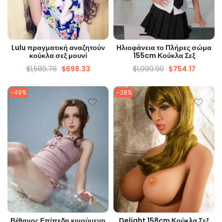
ΓΡΉΓΟΡΗ ΜΑΤΙΆ
ΓΡΉΓΟΡΗ ΜΑΤΙΆ
Lulu πραγματική αναζητούν
Ηλιοφάνεια το Πλήρες σώμα
κούκλα σεξ μουνί
155cm Κούκλα Σεξ
$
1,589.76
$
698.33
$
1,099.90
$
754.17
-49%
-28%
ΓΡΉΓΟΡΗ ΜΑΤΙΆ
ΓΡΉΓΟΡΗ ΜΑΤΙΆ
Βέθανος Επίπεδη κινούμενη
Delight 158cm Κούκλα Σεξ