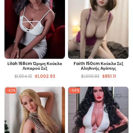
ΓΡΉΓΟΡΗ ΜΑΤΙΆ
ΓΡΉΓΟΡΗ ΜΑΤΙΆ
Lilah 168cm Ώριμη Κούκλα
Faith 150cm Κούκλα Σεξ
Λιπαρού Σεξ
Αληθινής Αγάπης
$
1,804.10
$
1,002.93
$
1,699.83
$
851.11
-42%
-68%