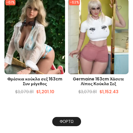
-61%
-63%
ΓΡΉΓΟΡΗ ΜΑΤΙΆ
ΓΡΉΓΟΡΗ ΜΑΤΙΆ
Φρέσκια κούκλα σεξ 163cm
Germaine 163cm Χάσετε
Συν μέγεθος
Λίπος Κούκλα Σεξ
$
3,079.81
$
1,201.10
$
3,079.81
$
1,152.43
ΦΟΡΤΏ