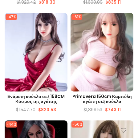
$
1,929.42
$
818.30
$
1,690.89
$
835.11
-47%
-61%
ΓΡΉΓΟΡΗ ΜΑΤΙΆ
ΓΡΉΓΟΡΗ ΜΑΤΙΆ
Ενάρετη κούκλα σεξ 158CM
Primavera 150cm Καμπύλη
Κόσμος της αγάπης
αγάπη σεξ κούκλα
$
1,547.70
$
823.53
$
1,899.53
$
743.11
-44%
-50%