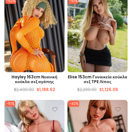
-52%
-51%
ΓΡΉΓΟΡΗ ΜΑΤΙΆ
ΓΡΉΓΟΡΗ ΜΑΤΙΆ
Hayley 163cm Νεανική
Elise 153cm Γυναικεία κούκλα
κούκλα σεξ αγάπης
σεξ TPE Λίπος
$
2,499.90
$
1,188.62
$
2,299.90
$
1,126.06
-51%
-43%