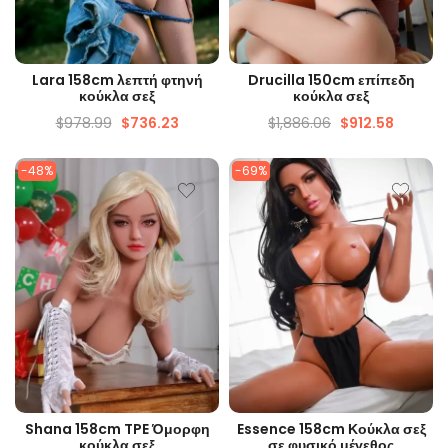
ΓΡΉΓΟΡΗ ΜΑΤΙΆ
ΓΡΉΓΟΡΗ ΜΑΤΙΆ
Lara 158cm λεπτή φτηνή
Drucilla 150cm επίπεδη
κούκλα σεξ
κούκλα σεξ
$
978.99
$
736.23
$
1,886.06
$
912.58
-48%
-69%
ΓΡΉΓΟΡΗ ΜΑΤΙΆ
ΓΡΉΓΟΡΗ ΜΑΤΙΆ
Shana 158cm TPE Όμορφη
Essence 158cm Κούκλα σεξ
κούκλα σεξ
σε φυσικό μέγεθος