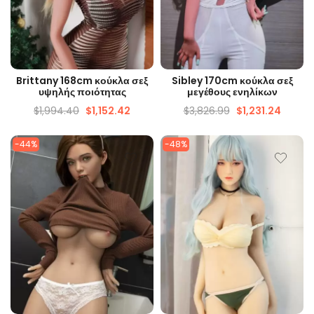
ΓΡΉΓΟΡΗ ΜΑΤΙΆ
ΓΡΉΓΟΡΗ ΜΑΤΙΆ
Brittany 168cm κούκλα σεξ
Sibley 170cm κούκλα σεξ
υψηλής ποιότητας
μεγέθους ενηλίκων
$
1,994.40
$
1,152.42
$
3,826.99
$
1,231.24
-44%
-48%