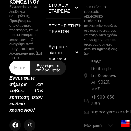
ΚΟΜΟΔΊΝΟΥ
ΣΤΟΙΧΕΙΑ
Εγγραφείτε για να
Το MK είναι το
ΕΤΑΙΡΕΙΑΣ
λαμβάνετε
κορυφαίο
ενημερώσεις,
διαδικτυακό
Πρόσβαση σε
κατάστημα
αποκλειστικές
ΕΞΥΠΗΡΈΤΗΣΗ
ρεαλιστικών κούκλων
προσφορές, και να
σεξ που πιστεύει στο
ΠΕΛΑΤΏΝ
παραμείνουμε σε
να αφιερώσετε χρόνο
επαφή εάν η IG
για να φροντίσετε τις
διαγράψει ποτέ
δικές σας ανάγκες
Αγοράστε
πραγματικά τον
στην καθημερινή σας
όλα τα
λογαριασμό μας (Lol,
ζωή.
προϊόντα
ΕΕΠ!)
5660
Εγγράφομαι
Lindbergh
συνδρομητής
Ln, Κουδούνι,
Εγγραφείτε
ΑΠ 90201,
σήμερα και
ΜΑΣ
λάβετε 10%
έκπτωση στον
+1(909)858-
κωδικό
3189
κουπονιού!
support@mksexdol