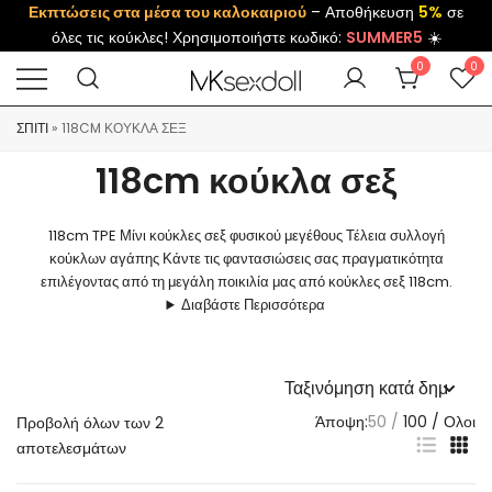
Εκπτώσεις στα μέσα του καλοκαιριού
– Αποθήκευση
5%
σε
όλες τις κούκλες! Χρησιμοποιήστε κωδικό:
SUMMER5
☀️
0
0
ΣΠΊΤΙ
»
118CM ΚΟΎΚΛΑ ΣΕΞ
118cm κούκλα σεξ
118cm TPE Μίνι κούκλες σεξ φυσικού μεγέθους Τέλεια συλλογή
κούκλων αγάπης Κάντε τις φαντασιώσεις σας πραγματικότητα
επιλέγοντας από τη μεγάλη ποικιλία μας από κούκλες σεξ 118cm.
Διαβάστε Περισσότερα
Άποψη:
50
100
Ολοι
Προβολή όλων των 2
αποτελεσμάτων