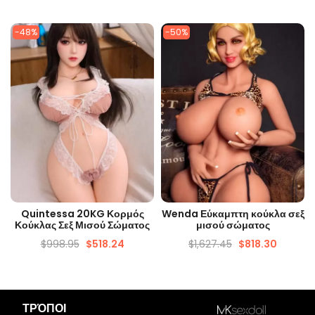
-48%
-50%
ΓΡΉΓΟΡΗ ΜΑΤΙΆ
ΓΡΉΓΟΡΗ ΜΑΤΙΆ
Quintessa 20KG Κορμός
Wenda Εύκαμπτη κούκλα σεξ
Κούκλας Σεξ Μισού Σώματος
μισού σώματος
$
998.95
$
518.24
$
1,627.45
$
818.30
ΤΡΌΠΟΙ