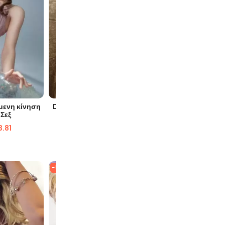
ΙΆ
ΓΡΉΓΟΡΗ ΜΑΤΙΆ
Γ
μενη κίνηση
Delight 158cm Κούκλα Σεξ Μεγάλα
Marnia 15
Σεξ
Βυζιά
3.81
$
986.39
$
709.67
$
9
-58%
-64%