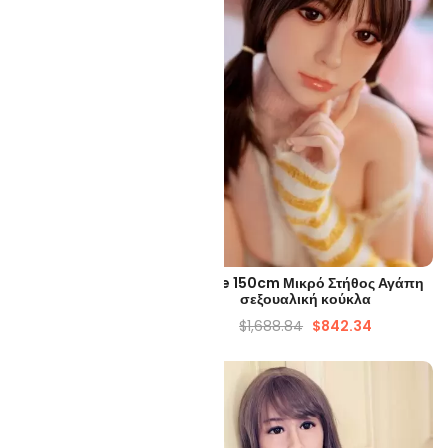
ΡΉΓΟΡΗ ΜΑΤΙΆ
ΓΡΉΓΟΡΗ ΜΑΤΙΆ
τη κούκλα σεξ πορνό
Sadie 150cm Μικρό Στήθος Αγάπη
158cm
σεξουαλική κούκλα
899.53
$
879.35
$
1,688.84
$
842.34
-56%