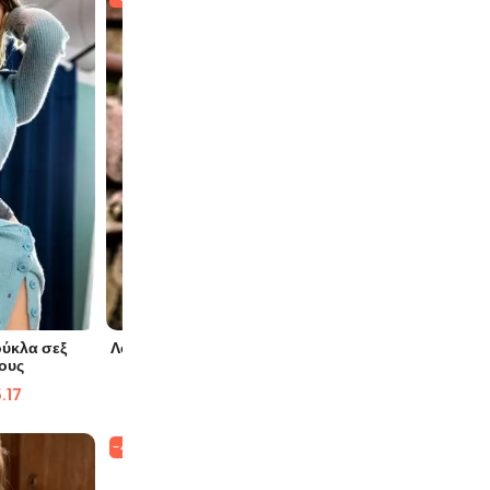
ΙΆ
ΓΡΉΓΟΡΗ ΜΑΤΙΆ
Γ
ύκλα σεξ
Λουκία Μητέρα μαθήτρια κούκλα σεξ
Kayla Tiny
ους
$
976.35
$
732.90
.17
$
1
-41%
-54%