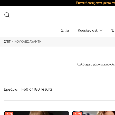
Εκπτώσεις στα μέσα τ
Σπίτι
Κούκλες σεξ
Έτ
ΣΠΊΤΙ
»
ΚΟΎΚΛΕΣ ΑΥΛΗΤΉ
Καλύτερες μάρκες κούκλες
Εμφάνιση 1–
50 of 180 results
-51%
-57%