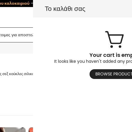
ου καλοκαιριού
– Αποθήκευση
5%
σε όλες τις κούκλες! Χρησιμοποιήσ
Το καλάθι σας
οιμες για αποστολή κούκλες
Κορμός κούκλας
Βί
ΚΑΥΤΟ
Your cart is em
Κούκλες αυλητή
It looks like you haven't added any pr
 σεξ κούκλες σιλικόνης. Κούκλες αυλητή , Μία από τις πιο δημοφιλείς μάρκες
BROWSE PRODUC
Διαβάστε Περισσότερα
-25%
-59%