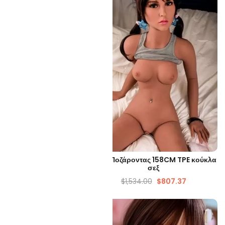
ΡΉΓΟΡΗ ΜΑΤΙΆ
ΓΡΉΓΟΡΗ ΜΑΤΙΆ
 Γυναίκες 157cm Κούκλα
Wise Ποζάροντας 158CM TPE κούκλα
Σεξ
σεξ
,719.61
$
712.45
$
1,534.00
$
807.37
-50%