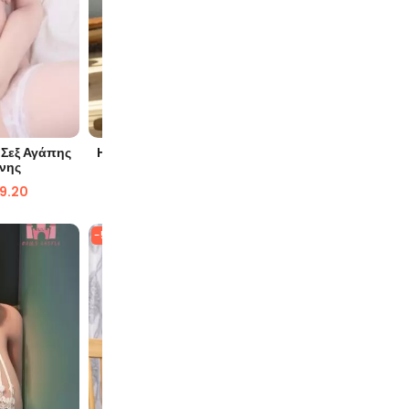
ΙΆ
ΓΡΉΓΟΡΗ ΜΑΤΙΆ
Γ
 Σεξ Αγάπης
Hayley 163cm Νεανική κούκλα σεξ
Elise 153c
όνης
αγάπης
99.20
$
2,499.90
$
1,188.62
$
2,
-56%
-58%