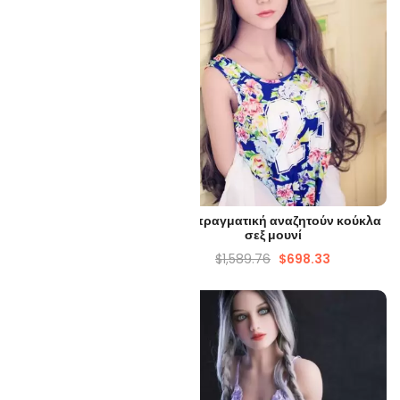
ΡΉΓΟΡΗ ΜΑΤΙΆ
ΓΡΉΓΟΡΗ ΜΑΤΙΆ
ματική πορνοστάρ TPE
Lulu πραγματική αναζητούν κούκλα
κούκλα σεξ
σεξ μουνί
297.83
$
717.34
$
1,589.76
$
698.33
-52%