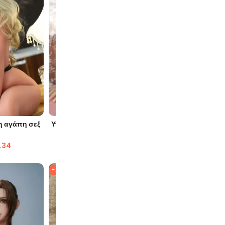
ΙΆ
ΓΡΉΓΟΡΗ ΜΑΤΙΆ
Γ
 αγάπη σεξ
Υγιής επίπεδος κορμός κούκλας σεξ
Ρέα Πραγ
αγάπης στο στήθος
.34
$
878.69
$
341.23
$
1,
-28%
-33%