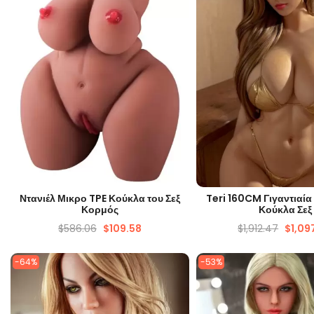
ΓΡΉΓΟΡΗ ΜΑΤΙΆ
ΓΡΉΓΟΡΗ ΜΑΤ
Ντανιέλ Μικρο TPE Κούκλα του Σεξ
Teri 160CM Γιγαντιαία
Κορμός
Κούκλα Σεξ
$
586.06
$
109.58
$
1,912.47
$
1,09
-64%
-53%