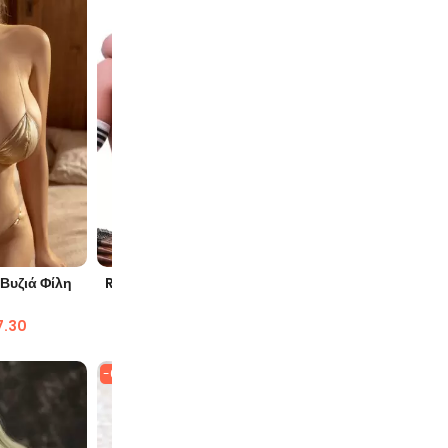
ΙΆ
ΓΡΉΓΟΡΗ ΜΑΤΙΆ
Γ
 Βυζιά Φίλη
Rey Εφήβων πραγματική αρσενική
Αξιαγάπη
κούκλα σεξ
7.30
$
2,290.72
$
1,343.53
$
1,
-61%
-45%