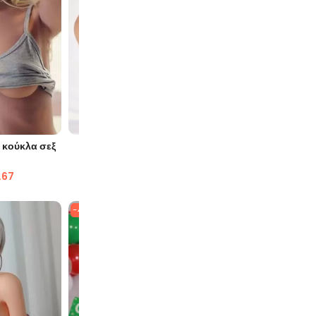
ΙΆ
ΓΡΉΓΟΡΗ ΜΑΤΙΆ
Γ
 κούκλα σεξ
Kendra 158CM Κούκλα Σεξ
Kayleigh 
Ανθρώπινου Μεγέθους
Α
.67
$
1,973.83
$
834.60
$
2,
-48%
-57%