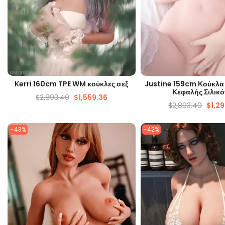
ΓΡΉΓΟΡΗ ΜΑΤΙΆ
ΓΡΉΓΟΡΗ ΜΑΤ
Kerri 160cm TPE WM κούκλες σεξ
Justine 159cm Κούκλα
Κεφαλής Σιλικ
$
2,893.40
$
1,559.36
$
2,893.40
$
1,2
-43%
-42%