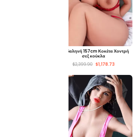
ΡΉΓΟΡΗ ΜΑΤΙΆ
ΓΡΉΓΟΡΗ ΜΑΤΙΆ
m Γυναικεία κούκλα σεξ
Μαγδαληνή 157cm Κοκέτα Χοντρή
TPE Λίπος
σεξ κούκλα
299.90
$
1,126.06
$
2,399.90
$
1,178.73
-45%