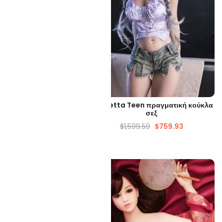
ΡΉΓΟΡΗ ΜΑΤΙΆ
ΓΡΉΓΟΡΗ ΜΑΤΙΆ
0cm Ασιατικός κόλπος
Henrietta Teen πραγματική κούκλα
κόλπου
σεξ
54.90
$
639.60
$
1,599.59
$
759.93
-35%