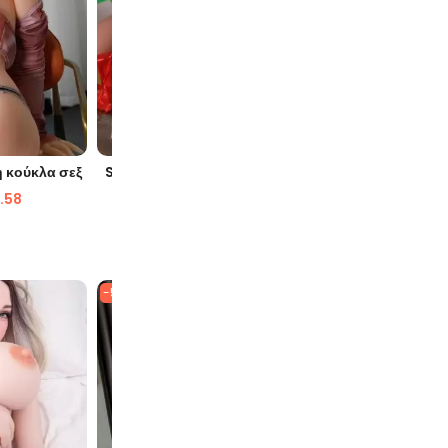
ΙΆ
ΓΡΉΓΟΡΗ ΜΑΤΙΆ
Γ
η κούκλα σεξ
Shana 158cm TPE Όμορφη κούκλα
Trixie 158
σεξ
.58
$
1,635.98
$
846.87
$
1,
-52%
-51%