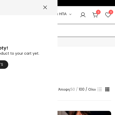
τε κωδικό:
SUMMER5
☀️
0
0
Δολάρια ΗΠΑ
ντεο
Βοήθεια Περισσότερα
pty!
oduct to your cart yet.
 κούκλας που αναφέρονται.
TS
Άποψη:
50
100
Ολοι
-47%