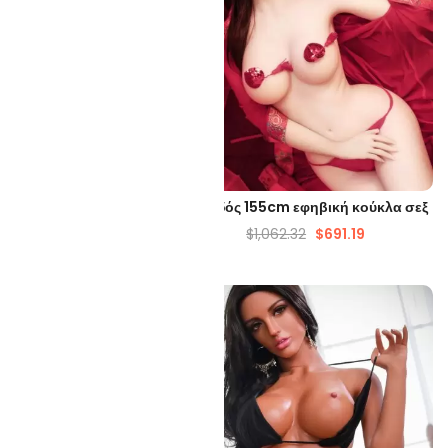
ΡΉΓΟΡΗ ΜΑΤΙΆ
ΓΡΉΓΟΡΗ ΜΑΤΙΆ
Cosplay 158CM Κούκλα
Συνοδός 155cm εφηβική κούκλα σεξ
νθρώπινου Σεξ
$
1,062.32
$
691.19
285.65
$
830.64
-69%