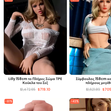
ΓΡΉΓΟΡΗ ΜΑΤΙΆ
ΓΡΉΓΟΡΗ ΜΑΤ
Lilly 158cm το Πλήρες Σώμα TPE
Σύμβουλος 158cm κο
Κούκλα του Σεξ
πλήρους μεγέθ
$
1,472.65
$
719.10
$
1,621.89
$
705
-81%
-43%