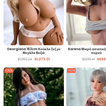
ΓΡΉΓΟΡΗ ΜΑΤΙΆ
ΓΡΉΓΟΡΗ ΜΑΤ
Georgiana 163cm Κούκλα Σεξ με
Karena Μικρό ασιατική
Μεγάλα Βυζιά
πορνό
$
1,952.24
$
1,073.01
$
1,016.41
$
699
-25%
-52%