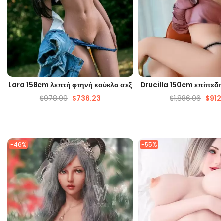
ΓΡΉΓΟΡΗ ΜΑΤΙΆ
ΓΡΉΓΟΡΗ ΜΑΤ
Lara 158cm λεπτή φτηνή κούκλα σεξ
Drucilla 150cm επίπεδ
$
978.99
$
736.23
$
1,886.06
$
912
-46%
-55%