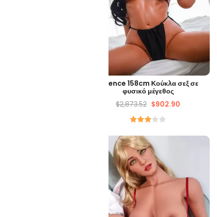
ΡΉΓΟΡΗ ΜΑΤΙΆ
ΓΡΉΓΟΡΗ ΜΑΤΙΆ
cm Cosplay Κούκλα Σεξ
Essence 158cm Κούκλα σεξ σε
Ενηλίκων
φυσικό μέγεθος
873.99
$
812.50
$
2,873.52
$
902.90
Ονομαστικός
3.00
-51%
απο 5