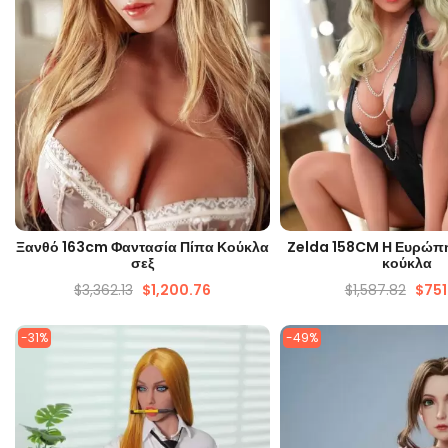
ΓΡΉΓΟΡΗ ΜΑΤΙΆ
ΓΡΉΓΟΡΗ ΜΑΤ
Ξανθό 163cm Φαντασία Πίπα Κούκλα
Zelda 158CM Η Ευρώπη
σεξ
κούκλα
$
3,362.13
$
1,200.76
$
1,587.82
$
751
-31%
-49%