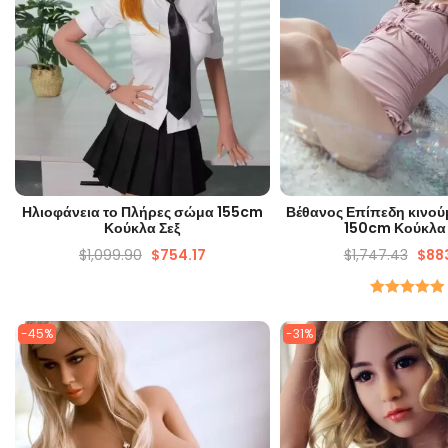
ΓΡΉΓΟΡΗ ΜΑΤΙΆ
ΓΡΉΓΟΡΗ ΜΑΤ
Ηλιοφάνεια το Πλήρες σώμα 155cm
Βέθανος Επίπεδη κινού
Κούκλα Σεξ
150cm Κούκλα 
$
1,099.90
$
754.17
$
1,747.43
$
88
Ονομαστικός
5.00
απο 5
-45%
-31%