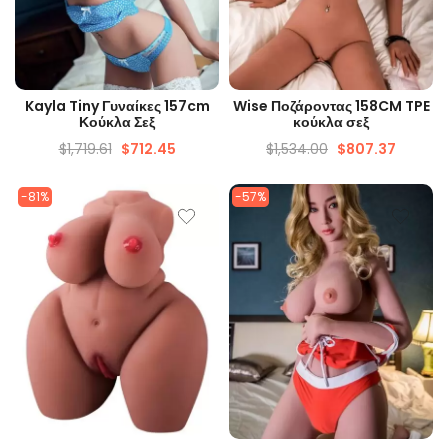
ΓΡΉΓΟΡΗ ΜΑΤΙΆ
ΓΡΉΓΟΡΗ ΜΑΤΙΆ
Kayla Tiny Γυναίκες 157cm
Wise Ποζάροντας 158CM TPE
Κούκλα Σεξ
κούκλα σεξ
$
1,719.61
$
712.45
$
1,534.00
$
807.37
-81%
-57%