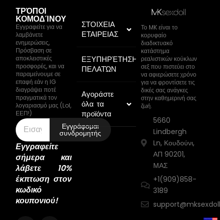
ΤΡΌΠΟΙ
ΚΟΜΟΔΊΝΟΥ
ΣΤΟΙΧΕΙΑ
Εγγραφείτε για να
Το MK είναι το
ΕΤΑΙΡΕΙΑΣ
λαμβάνετε
κορυφαίο
ενημερώσεις,
διαδικτυακό
Πρόσβαση σε
κατάστημα
αποκλειστικές
ΕΞΥΠΗΡΈΤΗΣΗ
ρεαλιστικών κούκλων
προσφορές, και να
σεξ που πιστεύει στο
ΠΕΛΑΤΏΝ
παραμείνουμε σε
να αφιερώσετε χρόνο
επαφή εάν η IG
για να φροντίσετε τις
διαγράψει ποτέ
δικές σας ανάγκες
Αγοράστε
πραγματικά τον
στην καθημερινή σας
όλα τα
λογαριασμό μας (Lol,
ζωή.
προϊόντα
ΕΕΠ!)
5660
Εγγράφομαι
Lindbergh
συνδρομητής
Ln, Κουδούνι,
Εγγραφείτε
ΑΠ 90201,
σήμερα και
ΜΑΣ
λάβετε 10%
έκπτωση στον
+1(909)858-
κωδικό
3189
κουπονιού!
support@mksexdol