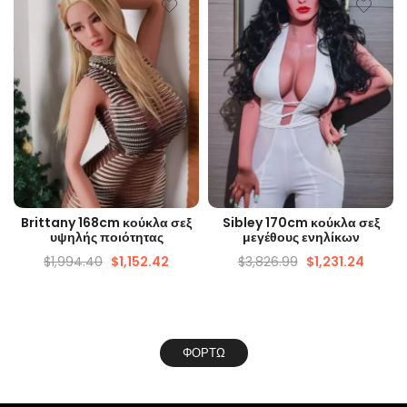
ΓΡΉΓΟΡΗ ΜΑΤΙΆ
ΓΡΉΓΟΡΗ ΜΑΤΙΆ
Brittany 168cm κούκλα σεξ
Sibley 170cm κούκλα σεξ
υψηλής ποιότητας
μεγέθους ενηλίκων
$
1,994.40
$
1,152.42
$
3,826.99
$
1,231.24
ΦΟΡΤΏ