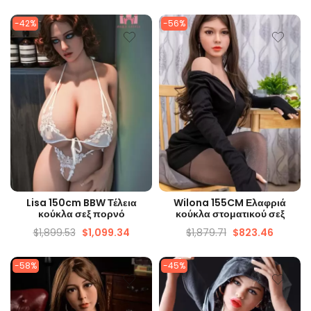
-42%
-56%
ΓΡΉΓΟΡΗ ΜΑΤΙΆ
ΓΡΉΓΟΡΗ ΜΑΤΙΆ
Lisa 150cm BBW Τέλεια
Wilona 155CM Ελαφριά
κούκλα σεξ πορνό
κούκλα στοματικού σεξ
$
1,899.53
$
1,099.34
$
1,879.71
$
823.46
-58%
-45%