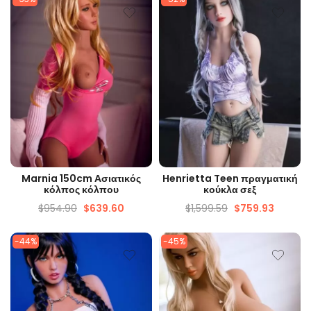
ΓΡΉΓΟΡΗ ΜΑΤΙΆ
ΓΡΉΓΟΡΗ ΜΑΤΙΆ
Marnia 150cm Ασιατικός
Henrietta Teen πραγματική
κόλπος κόλπου
κούκλα σεξ
$
954.90
$
639.60
$
1,599.59
$
759.93
-44%
-45%