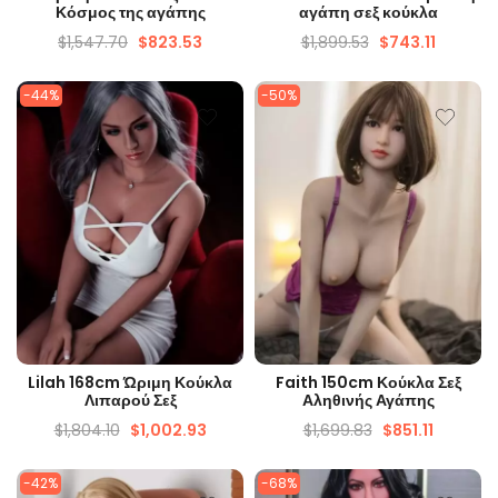
Κόσμος της αγάπης
αγάπη σεξ κούκλα
$
1,547.70
$
823.53
$
1,899.53
$
743.11
-44%
-50%
ΓΡΉΓΟΡΗ ΜΑΤΙΆ
ΓΡΉΓΟΡΗ ΜΑΤΙΆ
Lilah 168cm Ώριμη Κούκλα
Faith 150cm Κούκλα Σεξ
Λιπαρού Σεξ
Αληθινής Αγάπης
$
1,804.10
$
1,002.93
$
1,699.83
$
851.11
-42%
-68%