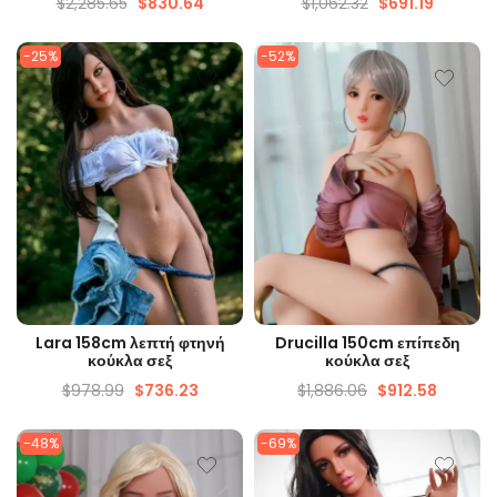
$
2,285.65
$
830.64
$
1,062.32
$
691.19
-25%
-52%
ΓΡΉΓΟΡΗ ΜΑΤΙΆ
ΓΡΉΓΟΡΗ ΜΑΤΙΆ
Lara 158cm λεπτή φτηνή
Drucilla 150cm επίπεδη
κούκλα σεξ
κούκλα σεξ
$
978.99
$
736.23
$
1,886.06
$
912.58
-48%
-69%