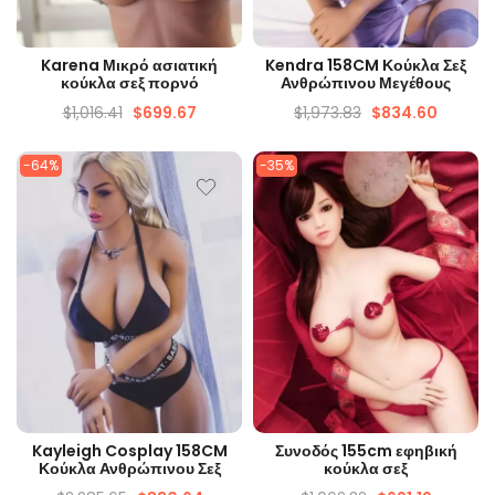
ΓΡΉΓΟΡΗ ΜΑΤΙΆ
ΓΡΉΓΟΡΗ ΜΑΤΙΆ
Karena Μικρό ασιατική
Kendra 158CM Κούκλα Σεξ
κούκλα σεξ πορνό
Ανθρώπινου Μεγέθους
$
1,016.41
$
699.67
$
1,973.83
$
834.60
-64%
-35%
ΓΡΉΓΟΡΗ ΜΑΤΙΆ
ΓΡΉΓΟΡΗ ΜΑΤΙΆ
Kayleigh Cosplay 158CM
Συνοδός 155cm εφηβική
Κούκλα Ανθρώπινου Σεξ
κούκλα σεξ