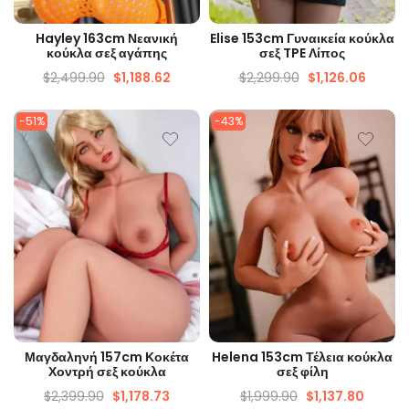
ΓΡΉΓΟΡΗ ΜΑΤΙΆ
ΓΡΉΓΟΡΗ ΜΑΤΙΆ
Hayley 163cm Νεανική
Elise 153cm Γυναικεία κούκλα
κούκλα σεξ αγάπης
σεξ TPE Λίπος
$
2,499.90
$
1,188.62
$
2,299.90
$
1,126.06
-51%
-43%
ΓΡΉΓΟΡΗ ΜΑΤΙΆ
ΓΡΉΓΟΡΗ ΜΑΤΙΆ
Μαγδαληνή 157cm Κοκέτα
Helena 153cm Τέλεια κούκλα
Χοντρή σεξ κούκλα
σεξ φίλη
$
2,399.90
$
1,178.73
$
1,999.90
$
1,137.80