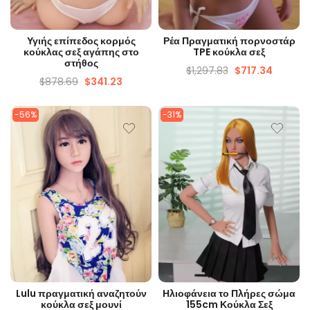
ΓΡΉΓΟΡΗ ΜΑΤΙΆ
ΓΡΉΓΟΡΗ ΜΑΤΙΆ
Υγιής επίπεδος κορμός
Ρέα Πραγματική πορνοστάρ
κούκλας σεξ αγάπης στο
TPE κούκλα σεξ
στήθος
$
1,297.83
$
717.34
$
878.69
$
341.23
-56%
-31%
ΓΡΉΓΟΡΗ ΜΑΤΙΆ
ΓΡΉΓΟΡΗ ΜΑΤΙΆ
Lulu πραγματική αναζητούν
Ηλιοφάνεια το Πλήρες σώμα
κούκλα σεξ μουνί
155cm Κούκλα Σεξ