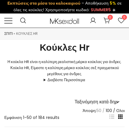
Εκπτώσεις στα μέσα του καλοκαιριού
– Αποθήκευση
5%
σε
όλες τις κούκλες! Χρησιμοποιήστε κωδικό:
SUMMER5
☀️
0
0
ΣΠΊΤΙ
»
ΚΟΎΚΛΕΣ HR
Κούκλες Hr
Η κούκλα HR είναι η καλύτερη ρεαλιστική μάρκα κούκλας για άνδρες.
Κούκλα HR, Είμαστε η καλύτερη μάρκα κούκλας σεξ πραγματικού
μεγέθους για άνδρες.
Διαβάστε Περισσότερα
Άποψη:
50
100
Ολοι
Εμφάνιση 1–
50 of 184 results