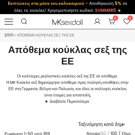
Εκπτώσεις στα μέσα του καλοκαιριού
– Αποθήκευση
5%
σε
όλες τις κούκλες! Χρησιμοποιήστε κωδικό:
SUMMER5
☀️
0
0
ΣΠΊΤΙ
»
ΑΠΌΘΕΜΑ ΚΟΎΚΛΑΣ ΣΕΞ ΤΗΣ ΕΕ
Απόθεμα κούκλας σεξ της
ΕΕ
Οι καλύτερες ρεαλιστικές κούκλες σεξ της ΕΕ σε απόθεμα.
Η MK Κούκλα σεξ δημιούργησε απόθεμα προς πώληση αποθήκες στην
ΕΕ στη Γερμανία, Βέλγιο και Πολωνία, και όλες οι συλλογές κούκλας
είναι έτοιμες για αποστολή,
Διαβάστε Περισσότερα
Άποψη:
50
100
Ολοι
Εμφάνιση 1–50 από 169