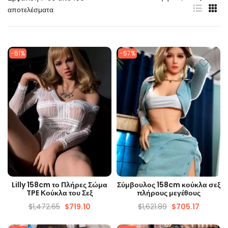
αποτελέσματα
-51%
-57%
ΓΡΉΓΟΡΗ ΜΑΤΙΆ
ΓΡΉΓΟΡΗ ΜΑΤΙΆ
Lilly 158cm το Πλήρες Σώμα
Σύμβουλος 158cm κούκλα σεξ
TPE Κούκλα του Σεξ
πλήρους μεγέθους
$
1,472.65
$
719.10
$
1,621.89
$
705.17