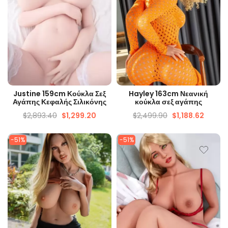
ΓΡΉΓΟΡΗ ΜΑΤΙΆ
ΓΡΉΓΟΡΗ ΜΑΤΙΆ
Justine 159cm Κούκλα Σεξ
Hayley 163cm Νεανική
Αγάπης Κεφαλής Σιλικόνης
κούκλα σεξ αγάπης
$
2,893.40
$
1,299.20
$
2,499.90
$
1,188.62
-51%
-51%