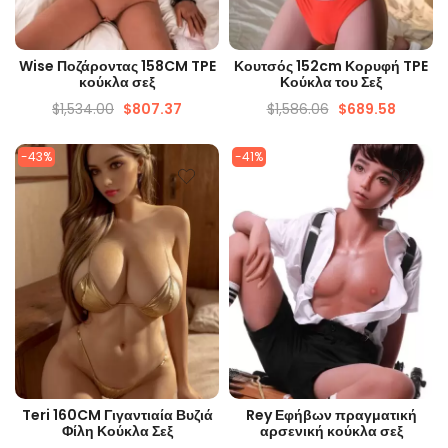
ΓΡΉΓΟΡΗ ΜΑΤΙΆ
ΓΡΉΓΟΡΗ ΜΑΤΙΆ
Wise Ποζάροντας 158CM TPE
Κουτσός 152cm Κορυφή TPE
κούκλα σεξ
Κούκλα του Σεξ
$
1,534.00
$
807.37
$
1,586.06
$
689.58
-43%
-41%
ΓΡΉΓΟΡΗ ΜΑΤΙΆ
ΓΡΉΓΟΡΗ ΜΑΤΙΆ
Teri 160CM Γιγαντιαία Βυζιά
Rey Εφήβων πραγματική
Φίλη Κούκλα Σεξ
αρσενική κούκλα σεξ