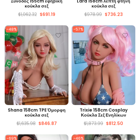
Συνοδός 155cm εφηβική
Lara 158cm λεπτή φτηνή
κούκλα σεξ
κούκλα σεξ
$
1,062.32
$
691.19
$
978.99
$
736.23
-48%
-57%
ΓΡΉΓΟΡΗ ΜΑΤΙΆ
ΓΡΉΓΟΡΗ ΜΑΤΙΆ
Shana 158cm TPE Όμορφη
Trixie 158cm Cosplay
κούκλα σεξ
Κούκλα Σεξ Ενηλίκων
$
1,635.98
$
846.87
$
1,873.99
$
812.50
-69%
-46%