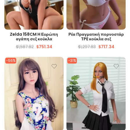
ΓΡΉΓΟΡΗ ΜΑΤΙΆ
ΓΡΉΓΟΡΗ ΜΑΤΙΆ
Zelda 158CM Η Ευρώπη
Ρέα Πραγματική πορνοστάρ
αγάπη σεξ κούκλα
TPE κούκλα σεξ
$
1,587.82
$
751.34
$
1,297.83
$
717.34
-56%
-31%