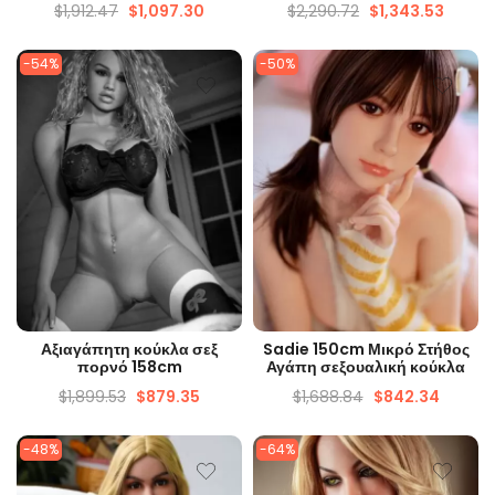
$
1,912.47
$
1,097.30
$
2,290.72
$
1,343.53
-54%
-50%
ΓΡΉΓΟΡΗ ΜΑΤΙΆ
ΓΡΉΓΟΡΗ ΜΑΤΙΆ
Αξιαγάπητη κούκλα σεξ
Sadie 150cm Μικρό Στήθος
πορνό 158cm
Αγάπη σεξουαλική κούκλα
$
1,899.53
$
879.35
$
1,688.84
$
842.34
-48%
-64%