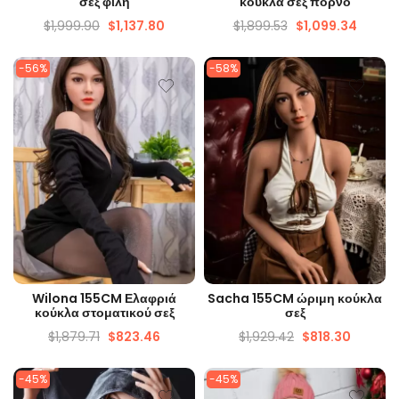
σεξ φίλη
κούκλα σεξ πορνό
$
1,999.90
$
1,137.80
$
1,899.53
$
1,099.34
-56%
-58%
ΓΡΉΓΟΡΗ ΜΑΤΙΆ
ΓΡΉΓΟΡΗ ΜΑΤΙΆ
Wilona 155CM Ελαφριά
Sacha 155CM ώριμη κούκλα
κούκλα στοματικού σεξ
σεξ
$
1,879.71
$
823.46
$
1,929.42
$
818.30
-45%
-45%