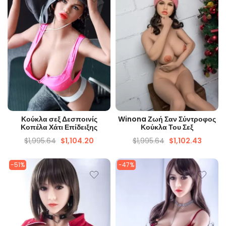
ΓΡΉΓΟΡΗ ΜΑΤΙΆ
ΓΡΉΓΟΡΗ ΜΑΤΙΆ
Κούκλα σεξ Δεσποινίς
Winona Ζωή Σαν Σύντροφος
Κοπέλα Χάτι Επίδειξης
Κούκλα Του Σεξ
$
1,995.64
$
1,104.20
$
1,995.64
$
1,102.43
-51%
-47%