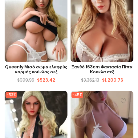
ΓΡΉΓΟΡΗ ΜΑΤΙΆ
ΓΡΉΓΟΡΗ ΜΑΤΙΆ
Queenly Μισό σώμα ελαφρύς
Ξανθό 163cm Φαντασία Πίπα
κορμός κούκλας σεξ
Κούκλα σεξ
$
999.95
$
523.42
$
3,362.13
$
1,200.76
-53%
-45%