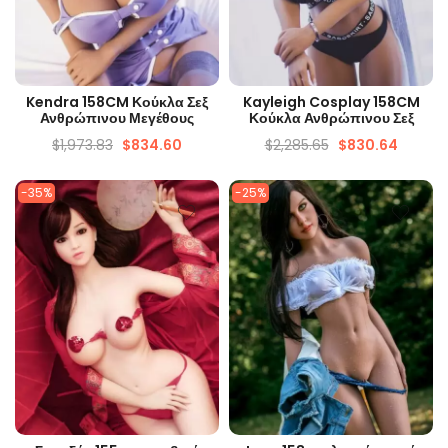
ΓΡΉΓΟΡΗ ΜΑΤΙΆ
ΓΡΉΓΟΡΗ ΜΑΤΙΆ
Kendra 158CM Κούκλα Σεξ
Kayleigh Cosplay 158CM
Ανθρώπινου Μεγέθους
Κούκλα Ανθρώπινου Σεξ
$
1,973.83
$
834.60
$
2,285.65
$
830.64
-35%
-25%
ΓΡΉΓΟΡΗ ΜΑΤΙΆ
ΓΡΉΓΟΡΗ ΜΑΤΙΆ