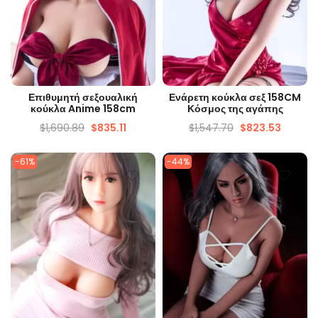
ΓΡΉΓΟΡΗ ΜΑΤΙΆ
ΓΡΉΓΟΡΗ ΜΑΤΙΆ
Επιθυμητή σεξουαλική
Ενάρετη κούκλα σεξ 158CM
κούκλα Anime 158cm
Κόσμος της αγάπης
$
1,690.89
$
835.11
$
1,547.70
$
823.53
-61%
-44%