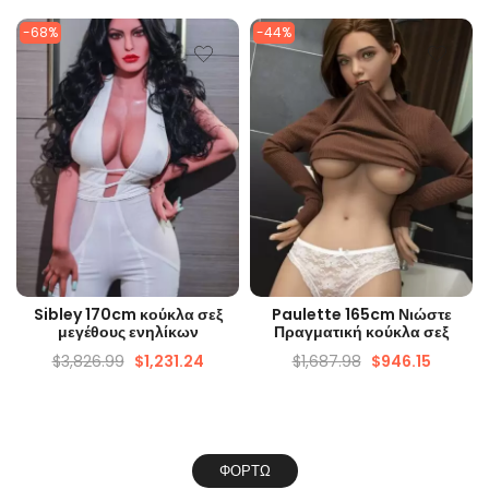
-68%
-44%
ΓΡΉΓΟΡΗ ΜΑΤΙΆ
ΓΡΉΓΟΡΗ ΜΑΤΙΆ
Sibley 170cm κούκλα σεξ
Paulette 165cm Νιώστε
μεγέθους ενηλίκων
Πραγματική κούκλα σεξ
$
3,826.99
$
1,231.24
$
1,687.98
$
946.15
ΦΟΡΤΏ