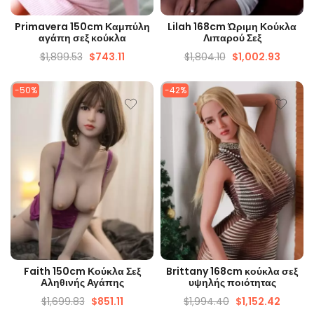
ΓΡΉΓΟΡΗ ΜΑΤΙΆ
ΓΡΉΓΟΡΗ ΜΑΤΙΆ
Primavera 150cm Καμπύλη
Lilah 168cm Ώριμη Κούκλα
αγάπη σεξ κούκλα
Λιπαρού Σεξ
$
1,899.53
$
743.11
$
1,804.10
$
1,002.93
-50%
-42%
ΓΡΉΓΟΡΗ ΜΑΤΙΆ
ΓΡΉΓΟΡΗ ΜΑΤΙΆ
Faith 150cm Κούκλα Σεξ
Brittany 168cm κούκλα σεξ
Αληθινής Αγάπης
υψηλής ποιότητας
$
1,699.83
$
851.11
$
1,994.40
$
1,152.42