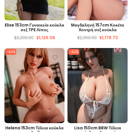
ΓΡΉΓΟΡΗ ΜΑΤΙΆ
ΓΡΉΓΟΡΗ ΜΑΤΙΆ
Elise 153cm Γυναικεία κούκλα
Μαγδαληνή 157cm Κοκέτα
σεξ TPE Λίπος
Χοντρή σεξ κούκλα
$
2,299.90
$
1,126.06
$
2,399.90
$
1,178.73
-43%
-42%
ΓΡΉΓΟΡΗ ΜΑΤΙΆ
ΓΡΉΓΟΡΗ ΜΑΤΙΆ
Helena 153cm Τέλεια κούκλα
Lisa 150cm BBW Τέλεια