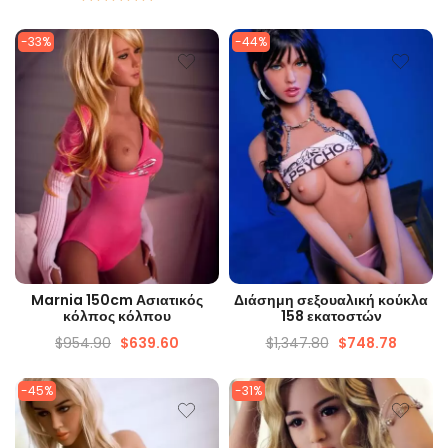
Ονομαστικός
5.00
από 5
-33%
-44%
ΓΡΉΓΟΡΗ ΜΑΤΙΆ
ΓΡΉΓΟΡΗ ΜΑΤΙΆ
Marnia 150cm Ασιατικός
Διάσημη σεξουαλική κούκλα
κόλπος κόλπου
158 εκατοστών
$
954.90
$
639.60
$
1,347.80
$
748.78
-45%
-31%