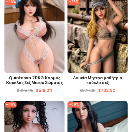
-48%
-25%
ΓΡΉΓΟΡΗ ΜΑΤΙΆ
ΓΡΉΓΟΡΗ ΜΑΤΙΆ
Quintessa 20KG Κορμός
Λουκία Μητέρα μαθήτρια
Κούκλας Σεξ Μισού Σώματος
κούκλα σεξ
$
998.95
$
518.24
$
976.35
$
732.90
-46%
-59%