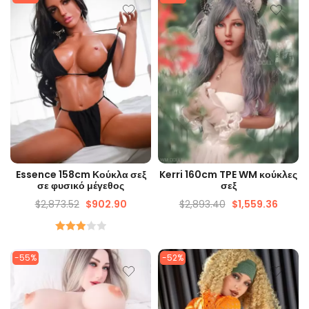
ΓΡΉΓΟΡΗ ΜΑΤΙΆ
ΓΡΉΓΟΡΗ ΜΑΤΙΆ
Essence 158cm Κούκλα σεξ
Kerri 160cm TPE WM κούκλες
σε φυσικό μέγεθος
σεξ
$
2,873.52
$
902.90
$
2,893.40
$
1,559.36
Ονομαστικός
3.00
-55%
-52%
από 5