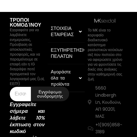
ΤΡΌΠΟΙ
ΚΟΜΟΔΊΝΟΥ
ΣΤΟΙΧΕΙΑ
Εγγραφείτε για να
Το MK είναι το
ΕΤΑΙΡΕΙΑΣ
λαμβάνετε
κορυφαίο
ενημερώσεις,
διαδικτυακό
Πρόσβαση σε
κατάστημα
αποκλειστικές
ΕΞΥΠΗΡΈΤΗΣΗ
ρεαλιστικών κούκλων
προσφορές, και να
σεξ που πιστεύει στο
ΠΕΛΑΤΏΝ
παραμείνουμε σε
να αφιερώσετε χρόνο
επαφή εάν η IG
για να φροντίσετε τις
διαγράψει ποτέ
δικές σας ανάγκες
Αγοράστε
πραγματικά τον
στην καθημερινή σας
όλα τα
λογαριασμό μας (Lol,
ζωή.
προϊόντα
ΕΕΠ!)
5660
Εγγράφομαι
Lindbergh
συνδρομητής
Ln, Κουδούνι,
Εγγραφείτε
ΑΠ 90201,
σήμερα και
ΜΑΣ
λάβετε 10%
έκπτωση στον
+1(909)858-
κωδικό
3189