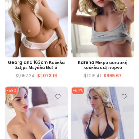
ΓΡΉΓΟΡΗ ΜΑΤΙΆ
ΓΡΉΓΟΡΗ ΜΑΤΙΆ
Georgiana 163cm Κούκλα
Karena Μικρό ασιατική
Σεξ με Μεγάλα Βυζιά
κούκλα σεξ πορνό
$
1,952.24
$
1,073.01
$
1,016.41
$
699.67
-58%
-64%