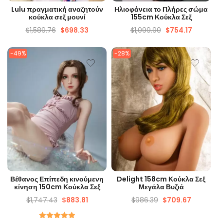
ΓΡΉΓΟΡΗ ΜΑΤΙΆ
ΓΡΉΓΟΡΗ ΜΑΤΙΆ
Lulu πραγματική αναζητούν
Ηλιοφάνεια το Πλήρες σώμα
κούκλα σεξ μουνί
155cm Κούκλα Σεξ
$
1,589.76
$
698.33
$
1,099.90
$
754.17
-49%
-28%
ΓΡΉΓΟΡΗ ΜΑΤΙΆ
ΓΡΉΓΟΡΗ ΜΑΤΙΆ
Βέθανος Επίπεδη κινούμενη
Delight 158cm Κούκλα Σεξ
κίνηση 150cm Κούκλα Σεξ
Μεγάλα Βυζιά
$
1,747.43
$
883.81
$
986.39
$
709.67