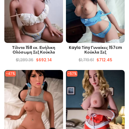
ΓΡΉΓΟΡΗ ΜΑΤΙΆ
ΓΡΉΓΟΡΗ ΜΑΤΙΆ
Τίλντα 158 εκ. Ενήλικη
Kayla Tiny Γυναίκες 157cm
Ολόσωμη Σεξ Κούκλα
Κούκλα Σεξ
$
1,289.36
$
692.14
$
1,719.61
$
712.45
-47%
-57%