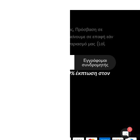
ΌΠΟΙ ΚΟΜΟΔΊΝΟΥ
ραφείτε για να λαμβάνετε ενημερώσεις, Πρόσβαση σε
κλειστικές προσφορές, και να παραμείνουμε σε επαφή εάν
 διαγράψει ποτέ πραγματικά τον λογαριασμό μας (Lol,
!)
Εγγράφομαι
συνδρομητής
ραφείτε σήμερα και λάβετε 10% έκπτωση στον
ικό κουπονιού!
1