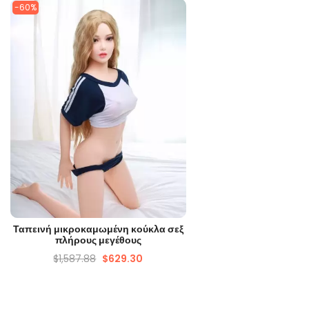
-60%
ΓΡΉΓΟΡΗ ΜΑΤΙΆ
Ταπεινή μικροκαμωμένη κούκλα σεξ
πλήρους μεγέθους
$
1,587.88
$
629.30