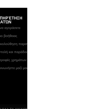
ΥΠΗΡΈΤΗΣΗ
ΣΤΟΙΧΕΙΑ ΕΤΑΙΡΕΙΑΣ
ΤΡ
ΛΑΤΏΝ
Εγγ
Σχετικά με εμάς
να αγοράσετε
απο
Μέθοδοι πληρωμής
η IG
ρο βοήθειας
ΕΕΠ
Σεξ κούκλα Blog
κολούθηση παραγγελιών
Πολιτική απορρήτου
τολή και παράδοση
Όροι και προϋποθέσεις
Εγγ
τροφές χρημάτων
κωδ
οινωνήστε μαζί μας