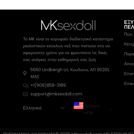
ΕΞ
ΠΕ
Πώς 
Το MK είναι το κορυφαίο διαδικτυακό κατάστημα
Κέντ
ρεαλιστικών κούκλων σεξ που πιστεύει στο να
αφιερώσετε χρόνο για να φροντίσετε τις δικές
Παρα
σας ανάγκες στην καθημερινή σας ζωή.
Αποσ
5660 Lindbergh Ln, Κουδούνι, ΑΠ 90201,
Επισ
ΜΑΣ
Επικ
+1(909)858-3189
support@mksexdoll.com
Δολάρια
ΗΠΑ