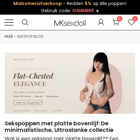
Midzomeruitverkoop
- Redden
5%
op Alle poppen!
Gebruik code:
SUMMER5
☀️
0
0
HUIS
»
SEKSPOP BLOG
Sekspoppen met platte bovenlijf: De
minimalistische, Ultraslanke collectie
Wat is een sekspop met platte bovenlijf?? Een