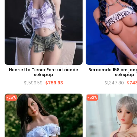
SNELLE WEERGAVE
SNELLE WEERG
Henrietta Tiener Echt uitziende
Beroemde 158 cm jong
sekspop
sekspop
$
1,599.59
$
759.93
$
1,347.80
$
748
-25%
-52%