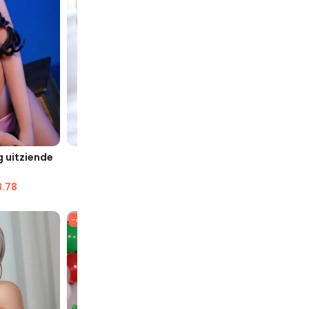
AVE
SNELLE WEERGAVE
SN
 uitziende
Georgiana sekspop met grote
Karena Pet
tieten van 163 cm
.78
$
1,952.24
$
1,073.01
$
1,
-48%
-57%