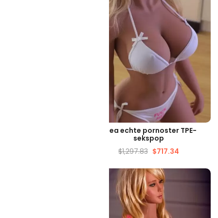
ELLE WEERGAVE
SNELLE WEERGAVE
platte borst liefde
Rhea echte pornoster TPE-
ekspop torso
sekspop
78.69
$
341.23
$
1,297.83
$
717.34
-33%