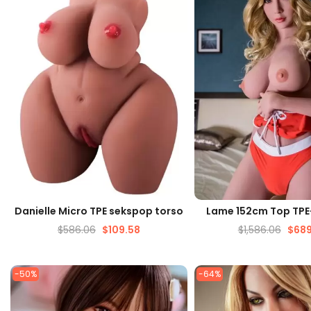
SNELLE WEERGAVE
SNELLE WEERG
Danielle Micro TPE sekspop torso
Lame 152cm Top TP
$
586.06
$
109.58
$
1,586.06
$
689
-50%
-64%