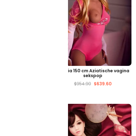
ELLE WEERGAVE
SNELLE WEERGAVE
m grote tieten sekspop
Marnia 150 cm Aziatische vagina
sekspop
86.39
$
709.67
$
954.90
$
639.60
-35%