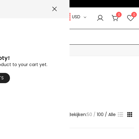
MER5
☀️
0
0
USD
Video 's
Help Meer
pty!
oduct to your cart yet.
de ontwerpen
TS
en en vakmanschap.
Bekijken:
50
100
Alle