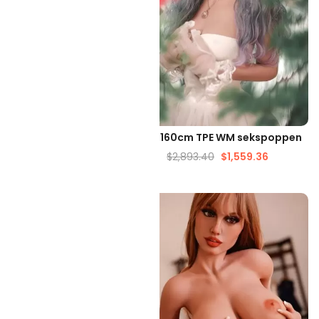
ELLE WEERGAVE
SNELLE WEERGAVE
8 cm cosplay sekspop
Kerri 160cm TPE WM sekspoppen
r volwassenen
$
2,893.40
$
1,559.36
873.99
$
812.50
-43%