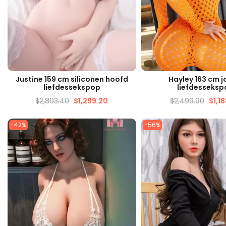
SNELLE WEERGAVE
SNELLE WEERG
Justine 159 cm siliconen hoofd
Hayley 163 cm 
liefdessekspop
liefdesseksp
$
2,893.40
$
1,299.20
$
2,499.90
$
1,1
-42%
-56%