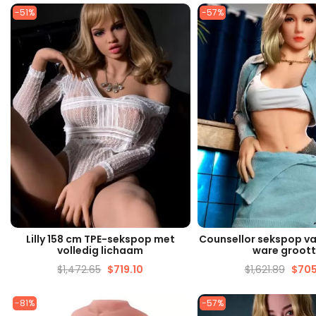
-51%
-57%
SNELLE WEERGAVE
SNELLE WEERG
Lilly 158 cm TPE-sekspop met
Counsellor sekspop va
volledig lichaam
ware groot
$
1,472.65
$
719.10
$
1,621.89
$
705
-81%
-57%