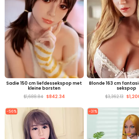
SNELLE WEERGAVE
SNELLE WEERG
Sadie 150 cm liefdessekspop met
Blonde 163 cm fantasi
kleine borsten
sekspop
$
1,688.84
$
842.34
$
3,362.13
$
1,20
-56%
-31%