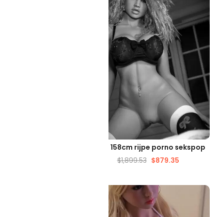
ELLE WEERGAVE
SNELLE WEERGAVE
er Echte Mannelijke
Lieve 158cm rijpe porno sekspop
Sekspop
$
1,899.53
$
879.35
90.72
$
1,343.53
-45%