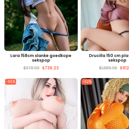
SNELLE WEERGAVE
SNELLE WEERG
Lara 158cm slanke goedkope
Drucilla 150 cm pla
sekspop
sekspop
$
978.99
$
736.23
$
1,886.06
$
912
-55%
-52%