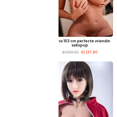
ELLE WEERGAVE
SNELLE WEERGAVE
 157 cm kokette dikke
Helena 153 cm perfecte vriendin
sekspop
sekspop
399.90
$
1,178.73
$
1,999.90
$
1,137.80
-51%