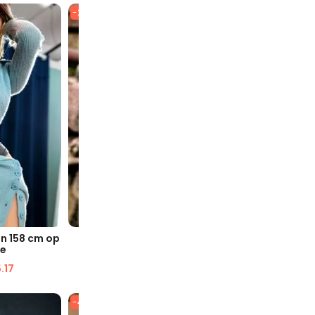
-25%
-46%
AVE
SNELLE WEERGAVE
SN
n 158 cm op
Lucia moderne sekspop voor
Tilda 158
te
schoolmeisjes
met 
.17
$
976.35
$
732.90
$
1,
-43%
-41%