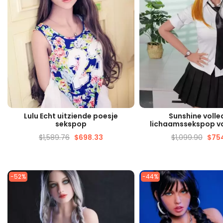
SNELLE WEERGAVE
SNELLE WEERG
Lulu Echt uitziende poesje
Sunshine volle
sekspop
lichaamssekspop v
$
1,589.76
$
698.33
$
1,099.90
$
754
-52%
-44%