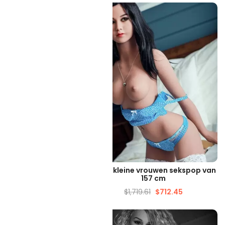
-59%
ELLE WEERGAVE
SNELLE WEERGAVE
 cm volwassen sekspop
Kayla kleine vrouwen sekspop van
volledig lichaam
157 cm
289.36
$
692.14
$
1,719.61
$
712.45
-54%