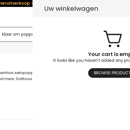
eruitverkoop
- Redden
5%
op Alle poppen! Gebruik code:
SUM
Uw winkelwagen
Klaar om poppen te verzenden
Seksoppop torso
HEET
Your cart is em
Poppenhuis
It looks like you haven't added any pr
enhuis sekspoppen: levensechte sekspoppen, Anime-geïnspireer
BROWSE PRODUC
 merk, Dollhouse staat garant voor de hoogste kwaliteit material
Lees meer