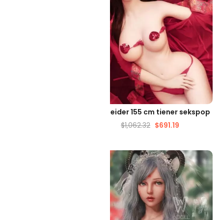
ELLE WEERGAVE
SNELLE WEERGAVE
ite Aziatische porno-
Begeleider 155 cm tiener sekspop
sekspop
$
1,062.32
$
691.19
016.41
$
699.67
-46%