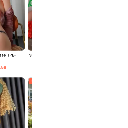
AVE
SNELLE WEERGAVE
SN
tte TPE-
Shana 158 cm TPE mooie sekspop
Trixie 15
voo
$
1,635.98
$
846.87
.58
$
1,
-51%
-51%