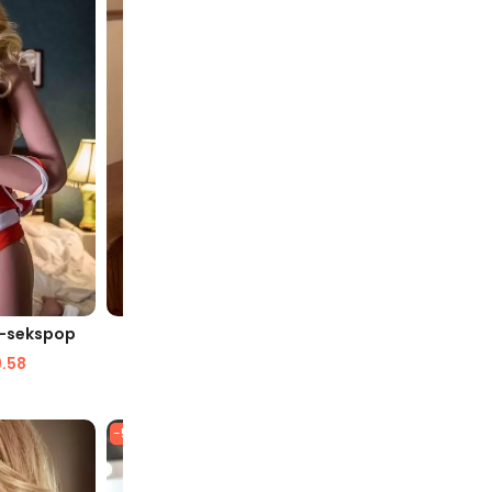
AVE
SNELLE WEERGAVE
SN
E-sekspop
Teri 160CM Gigantische Tieten
Rey Tien
Vriendin Sekspop
.58
$
1,912.47
$
1,097.30
$
2,2
-53%
-61%