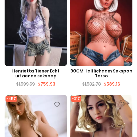
SNELLE WEERGAVE
SNELLE WEERGAVE
Henrietta Tiener Echt
90CM Halflichaam Sekspop
uitziende sekspop
Torso
$
1,599.59
$
759.93
$
1,582.78
$
589.16
-45%
-31%