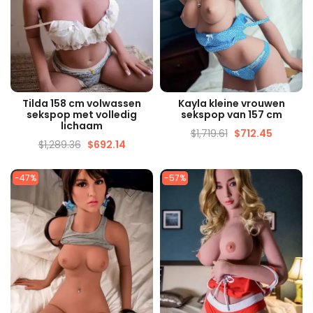
SNELLE WEERGAVE
SNELLE WEERGAVE
Tilda 158 cm volwassen
Kayla kleine vrouwen
sekspop met volledig
sekspop van 157 cm
lichaam
$
1,719.61
$
712.45
$
1,289.36
$
692.14
-47%
-57%