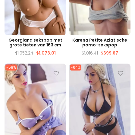
SNELLE WEERGAVE
SNELLE WEERGAVE
Georgiana sekspop met
Karena Petite Aziatische
grote tieten van 163 cm
porno-sekspop
$
1,952.24
$
1,073.01
$
1,016.41
$
699.67
-58%
-64%