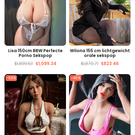
SNELLE WEERGAVE
SNELLE WEERGAVE
Lisa 150cm BBW Perfecte
Wilona 155 cm lichtgewicht
Porno Sekspop
orale sekspop
$
1,899.53
$
1,099.34
$
1,879.71
$
823.46
-58%
-45%