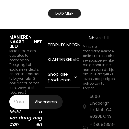
LAAD MEER
MANIEREN
NAAST HET
BEDRIJFSINFORMATIE
BED
MK is de
Meld u aan om
toonaangevende
updates te
online realistische
KLANTENSERVICE
ontvangen,
sekspoppenwinkel
Toegang tot
die gelooft in het
exclusieve deals,
nemen van de tijd
Shop alle
en om in contact
om in je dagelijks
te blijven als IG
leven voor je eigen
producten
ons account ooit
behoeften te
echt verwijdert
zorgen.
(LOL, eep!)
5660
Abonneren
Lindbergh
Ln, Klok, CA
Meld u
90201, ONS
vandaag nog
aan en
+1(909)858-