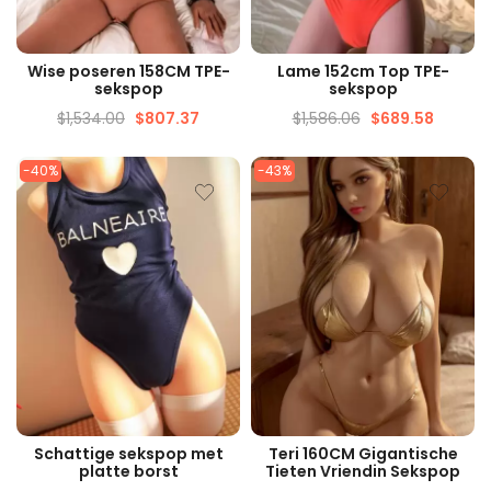
SNELLE WEERGAVE
SNELLE WEERGAVE
Wise poseren 158CM TPE-
Lame 152cm Top TPE-
sekspop
sekspop
$
1,534.00
$
807.37
$
1,586.06
$
689.58
-40%
-43%
SNELLE WEERGAVE
SNELLE WEERGAVE
Schattige sekspop met
Teri 160CM Gigantische
platte borst
Tieten Vriendin Sekspop