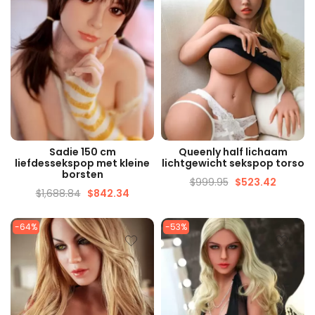
SNELLE WEERGAVE
SNELLE WEERGAVE
Sadie 150 cm
Queenly half lichaam
liefdessekspop met kleine
lichtgewicht sekspop torso
borsten
$
999.95
$
523.42
$
1,688.84
$
842.34
-64%
-53%