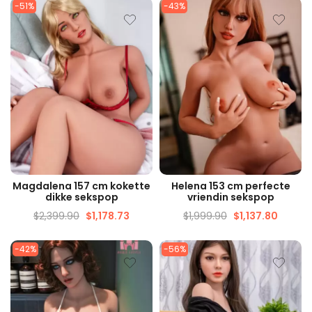
-51%
-43%
SNELLE WEERGAVE
SNELLE WEERGAVE
Magdalena 157 cm kokette
Helena 153 cm perfecte
dikke sekspop
vriendin sekspop
$
2,399.90
$
1,178.73
$
1,999.90
$
1,137.80
-42%
-56%