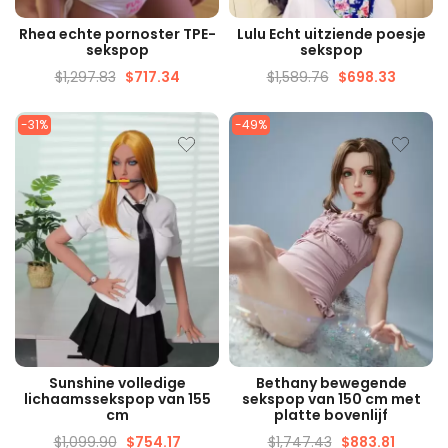
SNELLE WEERGAVE
SNELLE WEERGAVE
Rhea echte pornoster TPE-
Lulu Echt uitziende poesje
sekspop
sekspop
$
1,297.83
$
717.34
$
1,589.76
$
698.33
-31%
-49%
SNELLE WEERGAVE
SNELLE WEERGAVE
Sunshine volledige
Bethany bewegende
lichaamssekspop van 155
sekspop van 150 cm met
cm
platte bovenlijf
$
1,099.90
$
754.17
$
1,747.43
$
883.81