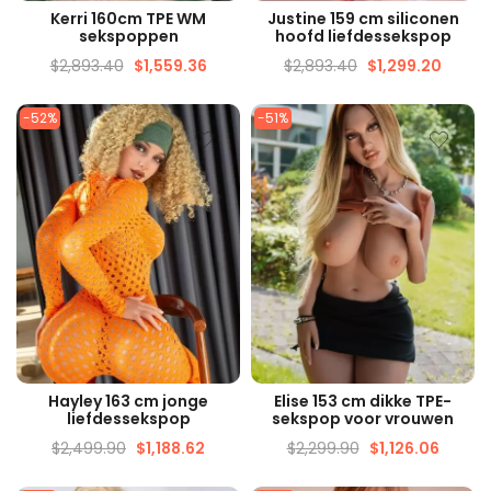
SNELLE WEERGAVE
SNELLE WEERGAVE
Kerri 160cm TPE WM
Justine 159 cm siliconen
sekspoppen
hoofd liefdessekspop
$
2,893.40
$
1,559.36
$
2,893.40
$
1,299.20
-52%
-51%
SNELLE WEERGAVE
SNELLE WEERGAVE
Hayley 163 cm jonge
Elise 153 cm dikke TPE-
liefdessekspop
sekspop voor vrouwen
$
2,499.90
$
1,188.62
$
2,299.90
$
1,126.06