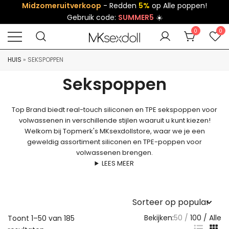
Midzomeruitverkoop
- Redden
5%
op Alle poppen!
Gebruik code:
SUMMER5
☀️
0
0
HUIS
»
SEKSPOPPEN
Sekspoppen
Top Brand biedt real-touch siliconen en TPE sekspoppen voor
volwassenen in verschillende stijlen waaruit u kunt kiezen!
Welkom bij Topmerk's MKsexdollstore, waar we je een
geweldig assortiment siliconen en TPE-poppen voor
volwassenen brengen.
LEES MEER
Bekijken:
50
100
Alle
Toont 1–50 van 185