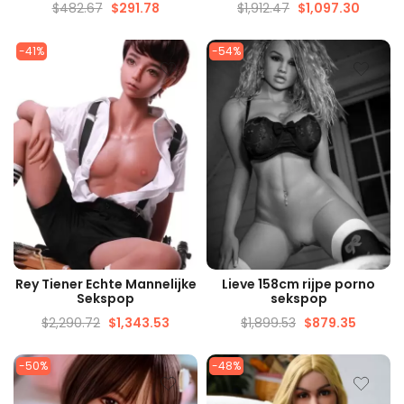
$
482.67
$
291.78
$
1,912.47
$
1,097.30
-41%
-54%
SNELLE WEERGAVE
SNELLE WEERGAVE
Rey Tiener Echte Mannelijke
Lieve 158cm rijpe porno
Sekspop
sekspop
$
2,290.72
$
1,343.53
$
1,899.53
$
879.35
-50%
-48%