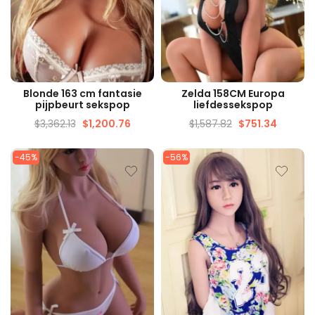
SNELLE WEERGAVE
SNELLE WEERGAVE
Blonde 163 cm fantasie
Zelda 158CM Europa
pijpbeurt sekspop
liefdessekspop
$
3,362.13
$
1,200.76
$
1,587.82
$
751.34
-45%
-56%