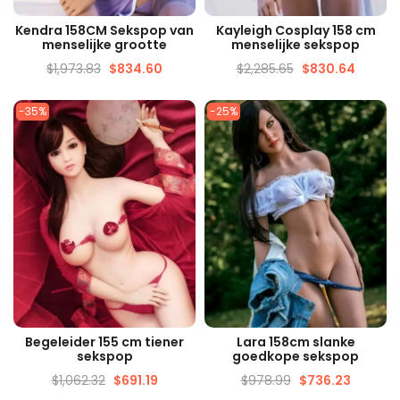
SNELLE WEERGAVE
SNELLE WEERGAVE
Kendra 158CM Sekspop van
Kayleigh Cosplay 158 cm
menselijke grootte
menselijke sekspop
$
1,973.83
$
834.60
$
2,285.65
$
830.64
-35%
-25%
SNELLE WEERGAVE
SNELLE WEERGAVE
Begeleider 155 cm tiener
Lara 158cm slanke
sekspop
goedkope sekspop
$
1,062.32
$
691.19
$
978.99
$
736.23