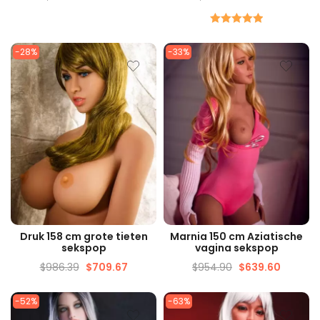
gewaardeerd
5.00
Van de
-28%
-33%
5
SNELLE WEERGAVE
SNELLE WEERGAVE
Druk 158 cm grote tieten
Marnia 150 cm Aziatische
sekspop
vagina sekspop
$
986.39
$
709.67
$
954.90
$
639.60
-52%
-63%