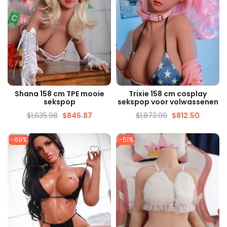
SNELLE WEERGAVE
SNELLE WEERGAVE
Shana 158 cm TPE mooie
Trixie 158 cm cosplay
sekspop
sekspop voor volwassenen
$
1,635.98
$
846.87
$
1,873.99
$
812.50
-69%
-51%