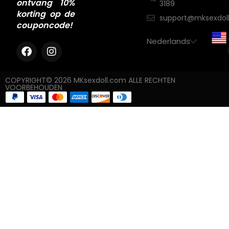
ontvang 10%
3189
korting op de
support@mksexdol
couponcode!
COPYRIGHT© 2026 MKsexdoll.com ALLE RECHTEN
VOORBEHOUDEN