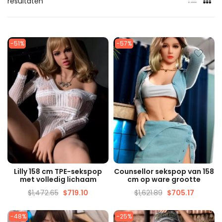
resultaten
-51%
-57%
SNELLE WEERGAVE
SNELLE WEERGAVE
Lilly 158 cm TPE-sekspop
Counsellor sekspop van 158
met volledig lichaam
cm op ware grootte
$
1,472.65
$
719.10
$
1,621.89
$
705.17
-48%
-25%