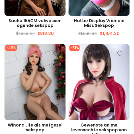
SNELLE WEERGAVE
SNELLE WEERGAVE
Sacha 155CM volwassen
Hattie Display Vriendin
ogende sekspop
Miss Sekspop
$
1,929.42
$
818.30
$
1,995.64
$
1,104.20
-45%
-51%
SNELLE WEERGAVE
SNELLE WEERGAVE
Winona Life als metgezel
Gewenste anime
sekspop
levensechte sekspop van