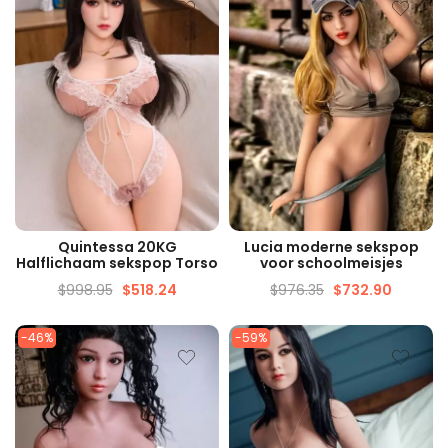
SNELLE WEERGAVE
SNELLE WEERGAVE
Quintessa 20KG
Lucia moderne sekspop
Halflichaam sekspop Torso
voor schoolmeisjes
$
998.95
$
518.24
$
976.35
$
732.90
-46%
-59%