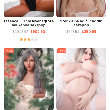
SNELLE WEERGAVE
SNELLE WEERGAVE
Essence 158 cm levensgrote
Ster kleine half lichaam
neukende sekspop
sekspop
$
2,873.52
$
902.90
$
723.54
$
350.99
gewaardeerd
3.00
-46%
-55%
Van de
5