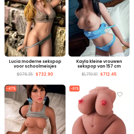
SNELLE WEERGAVE
SNELLE WEERGAVE
Lucia moderne sekspop
Kayla kleine vrouwen
voor schoolmeisjes
sekspop van 157 cm
$
976.35
$
732.90
$
1,719.61
$
712.45
-47%
-81%