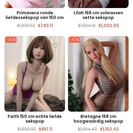
SNELLE WEERGAVE
SNELLE WEERGAVE
Primavera ronde
Lilah 168 cm volwassen
liefdessekspop van 150 cm
vette sekspop
$
1,899.53
$
743.11
$
1,804.10
$
1,002.93
-50%
-42%
SNELLE WEERGAVE
SNELLE WEERGAVE
Faith 150 cm echte liefde
Bretagne 168 cm
sekspop
hoogwaardig sekspop
$
1,699.83
$
851.11
$
1,994.40
$
1,152.42