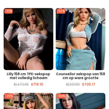
-51%
-57%
SNELLE WEERGAVE
SNELLE WEERGAVE
Lilly 158 cm TPE-sekspop
Counsellor sekspop van 158
met volledig lichaam
cm op ware grootte
$
1,472.65
$
719.10
$
1,621.89
$
705.17
-25%
-59%