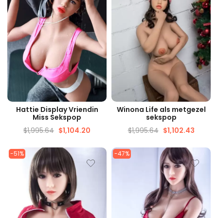
SNELLE WEERGAVE
SNELLE WEERGAVE
Hattie Display Vriendin
Winona Life als metgezel
Miss Sekspop
sekspop
$
1,995.64
$
1,104.20
$
1,995.64
$
1,102.43
-51%
-47%