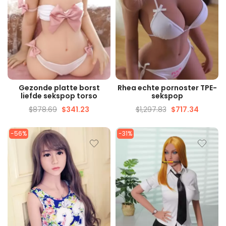
SNELLE WEERGAVE
SNELLE WEERGAVE
Gezonde platte borst
Rhea echte pornoster TPE-
liefde sekspop torso
sekspop
$
878.69
$
341.23
$
1,297.83
$
717.34
-56%
-31%