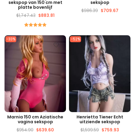
sekspop van 150 cm met
sekspop
platte bovenlijf
$
986.39
$
709.67
$
1,747.43
$
883.81
gewaardeerd
5.00
Van de
-33%
-52%
5
SNELLE WEERGAVE
SNELLE WEERGAVE
Marnia 150 cm Aziatische
Henrietta Tiener Echt
vagina sekspop
uitziende sekspop
$
954.90
$
639.60
$
1,599.59
$
759.93