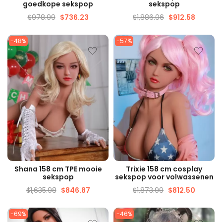
goedkope sekspop
sekspop
$
978.99
$
736.23
$
1,886.06
$
912.58
-48%
-57%
SNELLE WEERGAVE
SNELLE WEERGAVE
Shana 158 cm TPE mooie
Trixie 158 cm cosplay
sekspop
sekspop voor volwassenen
$
1,635.98
$
846.87
$
1,873.99
$
812.50
-69%
-46%