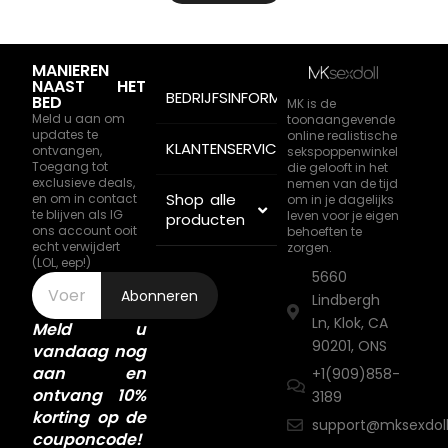
MANIEREN
NAAST HET
BEDRIJFSINFORMATIE
BED
MK is de
Meld u aan om
toonaangevende
updates te
online realistische
KLANTENSERVICE
ontvangen,
sekspoppenwinkel
Toegang tot
die gelooft in het
exclusieve deals,
nemen van de tijd
Shop alle
en om in contact
om in je dagelijks
te blijven als IG
leven voor je eigen
producten
ons account ooit
behoeften te
echt verwijdert
zorgen.
(LOL, eep!)
5660
Abonneren
Lindbergh
Ln, Klok, CA
Meld u
90201, ONS
vandaag nog
aan en
+1(909)858-
ontvang 10%
3189
korting op de
support@mksexdol
couponcode!