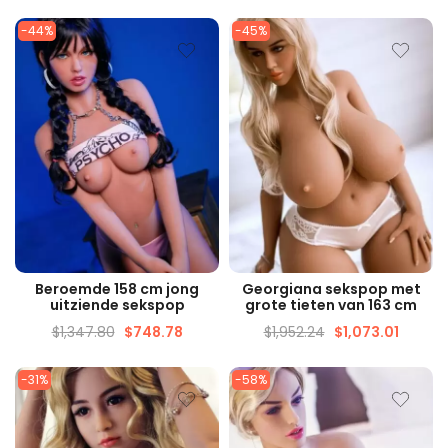
-44%
-45%
SNELLE WEERGAVE
SNELLE WEERGAVE
Beroemde 158 cm jong
Georgiana sekspop met
uitziende sekspop
grote tieten van 163 cm
$
1,347.80
$
748.78
$
1,952.24
$
1,073.01
-31%
-58%