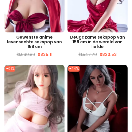
SNELLE WEERGAVE
SNELLE WEERGAVE
Gewenste anime
Deugdzame sekspop van
levensechte sekspop van
158 cm in de wereld van
158 cm
liefde
$
1,690.89
$
835.11
$
1,547.70
$
823.53
-61%
-44%