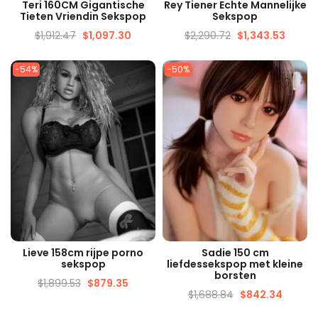
SNELLE WEERGAVE
SNELLE WEERGAVE
Teri 160CM Gigantische
Rey Tiener Echte Mannelijke
Tieten Vriendin Sekspop
Sekspop
$
1,912.47
$
1,097.30
$
2,290.72
$
1,343.53
-54%
-50%
SNELLE WEERGAVE
SNELLE WEERGAVE
Lieve 158cm rijpe porno
Sadie 150 cm
sekspop
liefdessekspop met kleine
borsten
$
1,899.53
$
879.35
$
1,688.84
$
842.34