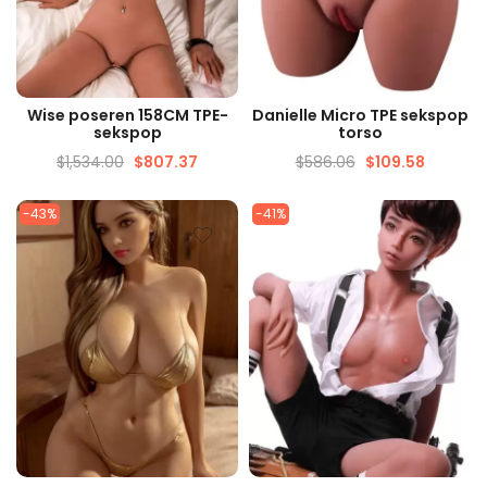
SNELLE WEERGAVE
SNELLE WEERGAVE
Wise poseren 158CM TPE-
Danielle Micro TPE sekspop
sekspop
torso
$
1,534.00
$
807.37
$
586.06
$
109.58
-43%
-41%