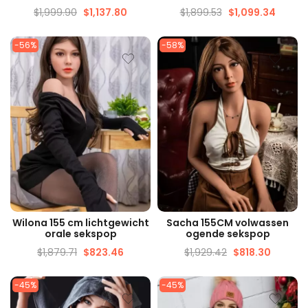
$
1,999.90
$
1,137.80
$
1,899.53
$
1,099.34
-56%
-58%
SNELLE WEERGAVE
SNELLE WEERGAVE
Wilona 155 cm lichtgewicht
Sacha 155CM volwassen
orale sekspop
ogende sekspop
$
1,879.71
$
823.46
$
1,929.42
$
818.30
-45%
-45%