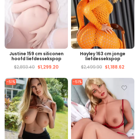
SNELLE WEERGAVE
SNELLE WEERGAVE
Justine 159 cm siliconen
Hayley 163 cm jonge
hoofd liefdessekspop
liefdessekspop
$
2,893.40
$
1,299.20
$
2,499.90
$
1,188.62
-51%
-51%