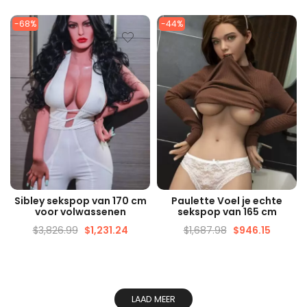
-68%
-44%
SNELLE WEERGAVE
SNELLE WEERGAVE
Sibley sekspop van 170 cm
Paulette Voel je echte
voor volwassenen
sekspop van 165 cm
$
3,826.99
$
1,231.24
$
1,687.98
$
946.15
LAAD MEER