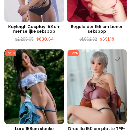
SNELLE WEERGAVE
SNELLE WEERGAVE
Kayleigh Cosplay 158 cm
Begeleider 155 cm tiener
menselijke sekspop
sekspop
$
2,285.65
$
830.64
$
1,062.32
$
691.19
-25%
-52%
SNELLE WEERGAVE
SNELLE WEERGAVE
Lara 158cm slanke
Drucilla 150 cm platte TPE-