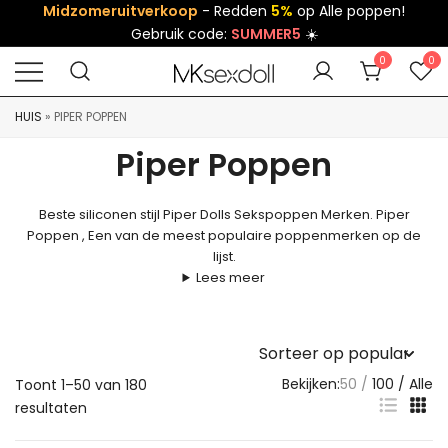
Midzomeruitverkoop
- Redden
5%
op Alle poppen!
Gebruik code:
SUMMER5
☀️
0
0
HUIS
»
PIPER POPPEN
Piper Poppen
Beste siliconen stijl Piper Dolls Sekspoppen Merken. Piper
Poppen , Een van de meest populaire poppenmerken op de
lijst.
Lees meer
Bekijken:
50
100
Alle
Toont 1–50 van 180
resultaten