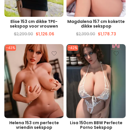
SNELLE WEERGAVE
SNELLE WEERGAVE
Elise 153 cm dikke TPE-
Magdalena 157 cm kokette
sekspop voor vrouwen
dikke sekspop
$
2,299.90
$
1,126.06
$
2,399.90
$
1,178.73
-43%
-42%
SNELLE WEERGAVE
SNELLE WEERGAVE
Helena 153 cm perfecte
Lisa 150cm BBW Perfecte
vriendin sekspop
Porno Sekspop