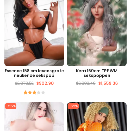
SNELLE WEERGAVE
SNELLE WEERGAVE
Essence 158 cm levensgrote
Kerri 160cm TPE WM
neukende sekspop
sekspoppen
$
2,873.52
$
902.90
$
2,893.40
$
1,559.36
gewaardeerd
3.00
-55%
-52%
Van de
5