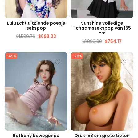
SNELLE WEERGAVE
SNELLE WEERGAVE
Lulu Echt uitziende poesje
Sunshine volledige
sekspop
lichaamssekspop van 155
cm
$
1,589.76
$
698.33
$
1,099.90
$
754.17
-49%
-28%
SNELLE WEERGAVE
SNELLE WEERGAVE
Bethany bewegende
Druk 158 cm grote tieten