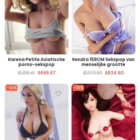
SNELLE WEERGAVE
SNELLE WEERGAVE
Karena Petite Aziatische
Kendra 158CM Sekspop van
porno-sekspop
menselijke grootte
$
1,016.41
$
699.67
$
1,973.83
$
834.60
-64%
-35%