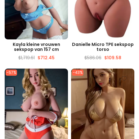
SNELLE WEERGAVE
SNELLE WEERGAVE
Kayla kleine vrouwen
Danielle Micro TPE sekspop
sekspop van 157 cm
torso
$
1,719.61
$
712.45
$
586.06
$
109.58
-57%
-43%