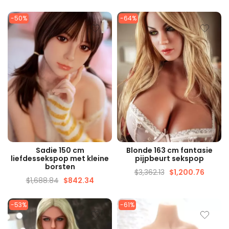
-50%
-64%
SNELLE WEERGAVE
SNELLE WEERGAVE
Sadie 150 cm
Blonde 163 cm fantasie
liefdessekspop met kleine
pijpbeurt sekspop
borsten
$
3,362.13
$
1,200.76
$
1,688.84
$
842.34
-53%
-61%