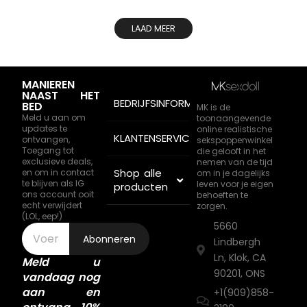
LAAD MEER
MANIEREN
NAAST HET
BEDRIJFSINFORMATIE
BED
MK is de
Meld u aan om
toonaangevende
updates te
online realistische
KLANTENSERVICE
ontvangen,
sekspoppenwinkel
Toegang tot
die gelooft in het
exclusieve deals,
nemen van de tijd
Shop alle
en om in contact
om in je dagelijks
te blijven als IG
leven voor je eigen
producten
ons account ooit
behoeften te
echt verwijdert
zorgen.
(LOL, eep!)
5660
Abonneren
Lindbergh
Ln, Klok, CA
Meld u
90201, ONS
vandaag nog
aan en
+1(909)858-