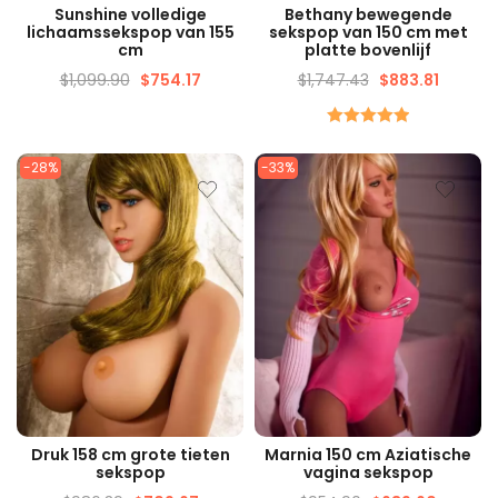
SNELLE WEERGAVE
SNELLE WEERGAVE
Sunshine volledige
Bethany bewegende
lichaamssekspop van 155
sekspop van 150 cm met
cm
platte bovenlijf
$
1,099.90
$
754.17
$
1,747.43
$
883.81
Beoordeeld
5.00
Van de
-28%
-33%
5
SNELLE WEERGAVE
SNELLE WEERGAVE
Druk 158 cm grote tieten
Marnia 150 cm Aziatische
sekspop
vagina sekspop