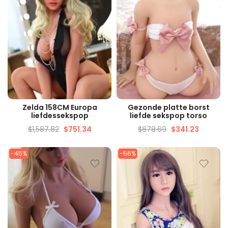
SNELLE WEERGAVE
SNELLE WEERGAVE
Zelda 158CM Europa
Gezonde platte borst
liefdessekspop
liefde sekspop torso
$
1,587.82
$
751.34
$
878.69
$
341.23
-45%
-56%