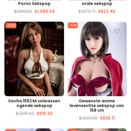
Porno Sekspop
orale sekspop
$
1,899.53
$
1,099.34
$
1,879.71
$
823.46
-58%
-51%
SNELLE WEERGAVE
SNELLE WEERGAVE
Sacha 155CM volwassen
Gewenste anime
ogende sekspop
levensechte sekspop van
158 cm
$
1,929.42
$
818.30
$
1,690.89
$
835.11