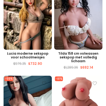
SNELLE WEERGAVE
SNELLE WEERGAVE
Lucia moderne sekspop
Tilda 158 cm volwassen
voor schoolmeisjes
sekspop met volledig
lichaam
$
976.35
$
732.90
$
1,289.36
$
692.14
-59%
-81%