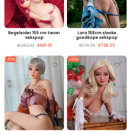
SNELLE WEERGAVE
SNELLE WEERGAVE
Begeleider 155 cm tiener
Lara 158cm slanke
sekspop
goedkope sekspop
$
1,062.32
$
691.19
$
978.99
$
736.23
-52%
-48%