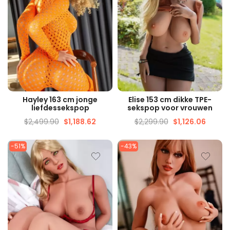
SNELLE WEERGAVE
SNELLE WEERGAVE
Hayley 163 cm jonge
Elise 153 cm dikke TPE-
liefdessekspop
sekspop voor vrouwen
$
2,499.90
$
1,188.62
$
2,299.90
$
1,126.06
-51%
-43%