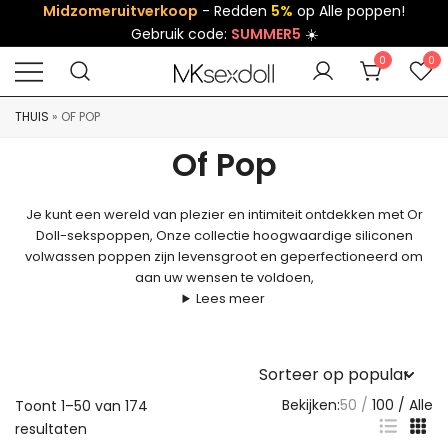
Midzomeruitverkoop
- Redden
5%
op Alle poppen!
Gebruik code:
SUMMER5
☀️
0
0
THUIS
»
OF POP
Of Pop
Je kunt een wereld van plezier en intimiteit ontdekken met Or
Doll-sekspoppen, Onze collectie hoogwaardige siliconen
volwassen poppen zijn levensgroot en geperfectioneerd om
aan uw wensen te voldoen,
Lees meer
Bekijken:
50
100
Alle
Toont 1–50 van 174
resultaten