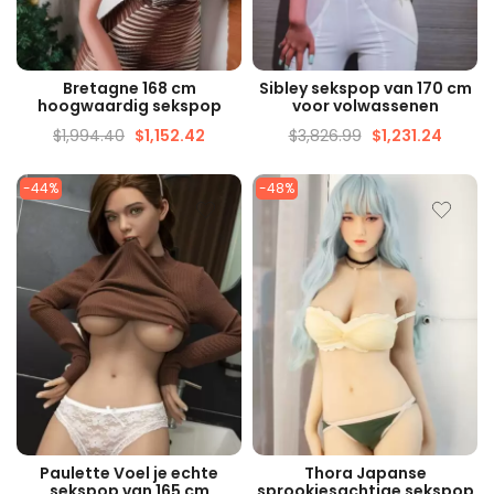
SNELLE WEERGAVE
SNELLE WEERGAVE
Bretagne 168 cm
Sibley sekspop van 170 cm
hoogwaardig sekspop
voor volwassenen
$
1,994.40
$
1,152.42
$
3,826.99
$
1,231.24
-44%
-48%
SNELLE WEERGAVE
SNELLE WEERGAVE
Paulette Voel je echte
Thora Japanse
sekspop van 165 cm
sprookjesachtige sekspop