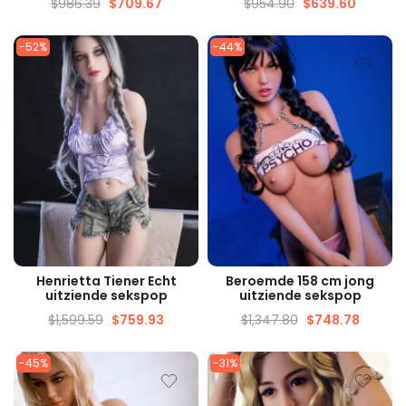
$
986.39
$
709.67
$
954.90
$
639.60
-52%
-44%
SNELLE WEERGAVE
SNELLE WEERGAVE
Henrietta Tiener Echt
Beroemde 158 cm jong
uitziende sekspop
uitziende sekspop
$
1,599.59
$
759.93
$
1,347.80
$
748.78
-45%
-31%