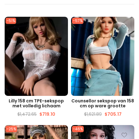
-51%
-57%
SNELLE WEERGAVE
SNELLE WEERGAVE
Lilly 158 cm TPE-sekspop
Counsellor sekspop van 158
met volledig lichaam
cm op ware grootte
$
1,472.65
$
719.10
$
1,621.89
$
705.17
-25%
-46%