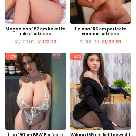
SNELLE WEERGAVE
SNELLE WEERGAVE
Magdalena 157 cm kokette
Helena 153 cm perfecte
dikke sekspop
vriendin sekspop
$
2,399.90
$
1,178.73
$
1,999.90
$
1,137.80
-42%
-56%
SNELLE WEERGAVE
SNELLE WEERGAVE
Lisa 150cm BBW Perfecte
Wilona 155 cm lichtgewicht