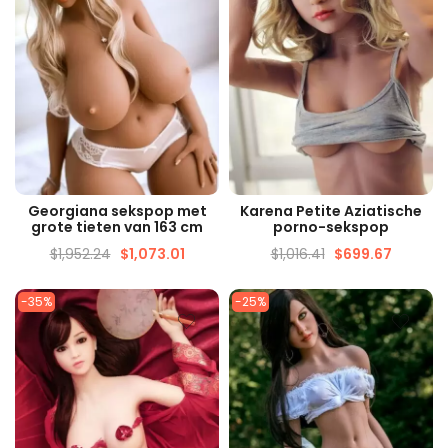
SNELLE WEERGAVE
SNELLE WEERGAVE
Georgiana sekspop met
Karena Petite Aziatische
grote tieten van 163 cm
porno-sekspop
$
1,952.24
$
1,073.01
$
1,016.41
$
699.67
-35%
-25%