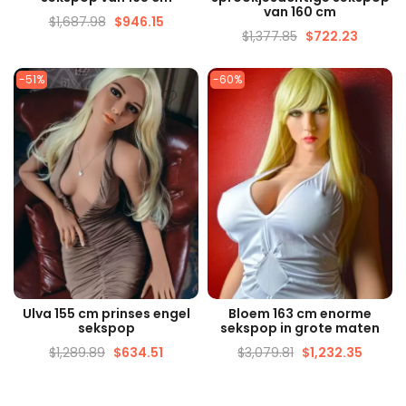
van 160 cm
$
1,687.98
$
946.15
$
1,377.85
$
722.23
-51%
-60%
SNELLE WEERGAVE
SNELLE WEERGAVE
Ulva 155 cm prinses engel
Bloem 163 cm enorme
sekspop
sekspop in grote maten
$
1,289.89
$
634.51
$
3,079.81
$
1,232.35