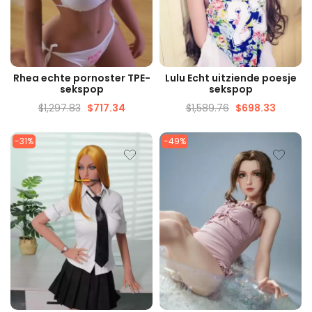
SNELLE WEERGAVE
SNELLE WEERGAVE
Rhea echte pornoster TPE-
Lulu Echt uitziende poesje
sekspop
sekspop
$
1,297.83
$
717.34
$
1,589.76
$
698.33
-31%
-49%