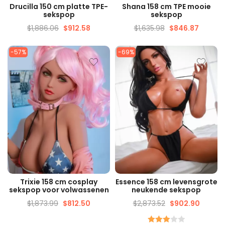
SNELLE WEERGAVE
SNELLE WEERGAVE
Drucilla 150 cm platte TPE-
Shana 158 cm TPE mooie
sekspop
sekspop
$
1,886.06
$
912.58
$
1,635.98
$
846.87
-57%
-69%
SNELLE WEERGAVE
SNELLE WEERGAVE
Trixie 158 cm cosplay
Essence 158 cm levensgrote
sekspop voor volwassenen
neukende sekspop
$
1,873.99
$
812.50
$
2,873.52
$
902.90