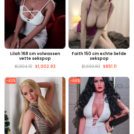
SNELLE WEERGAVE
SNELLE WEERGAVE
Lilah 168 cm volwassen
Faith 150 cm echte liefde
vette sekspop
sekspop
$
1,804.10
$
1,002.93
$
1,699.83
$
851.11
-42%
-68%