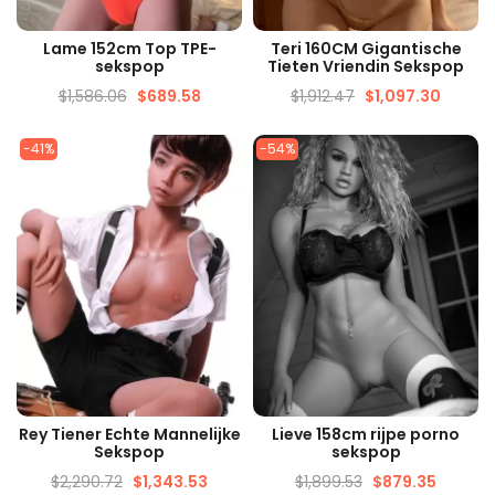
SNELLE WEERGAVE
SNELLE WEERGAVE
Lame 152cm Top TPE-
Teri 160CM Gigantische
sekspop
Tieten Vriendin Sekspop
$
1,586.06
$
689.58
$
1,912.47
$
1,097.30
-41%
-54%
SNELLE WEERGAVE
SNELLE WEERGAVE
Rey Tiener Echte Mannelijke
Lieve 158cm rijpe porno
Sekspop
sekspop
$
2,290.72
$
1,343.53
$
1,899.53
$
879.35