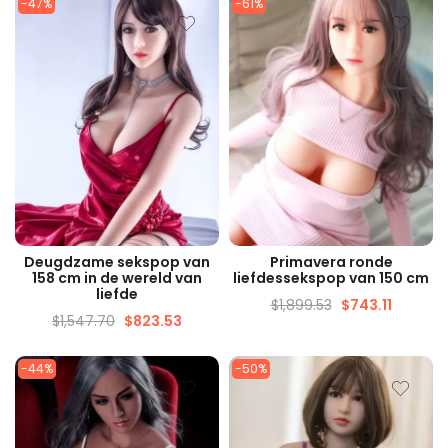
-47%
-61%
SNELLE WEERGAVE
SNELLE WEERGAVE
Deugdzame sekspop van
Primavera ronde
158 cm in de wereld van
liefdessekspop van 150 cm
liefde
$
1,899.53
$
743.11
$
1,547.70
$
823.53
-44%
-50%