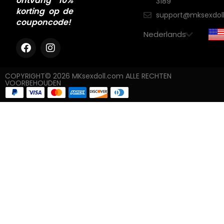
ontvang 10%
3189
korting op de
support@mksexdol
couponcode!
COPYRIGHT© 2026 MKsexdoll.com ALLE RECHTEN
VOORBEHOUDEN