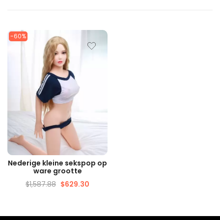
-60%
SNELLE WEERGAVE
Nederige kleine sekspop op
ware grootte
$
1,587.88
$
629.30