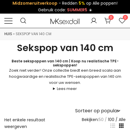
Midzomeruitverkoop
- Redden
5%
op Alle poppen!
Gebruik code:
SUMMER5
☀️
0
0
HUIS
»
SEKSPOP VAN 140 CM
Sekspop van 140 cm
Beste sekspoppen van 140 cm | Koop nu realistische TPE-
sekspoppen!
Zoek niet verder! Onze collectie biedt een breed scala aan
hoogwaardige en realistische TPE-sekspoppen van 140 cm
voor uw wensen.
Lees meer
Bekijken:
50
100
Alle
Het enkele resultaat
weergeven