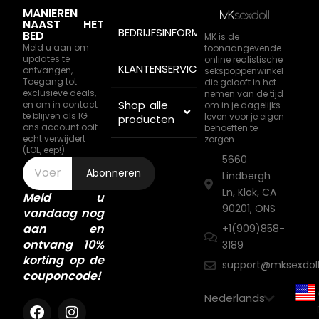
MANIEREN
NAAST HET
BEDRIJFSINFORMATIE
BED
MK is de
Meld u aan om
toonaangevende
updates te
online realistische
KLANTENSERVICE
ontvangen,
sekspoppenwinkel
Toegang tot
die gelooft in het
exclusieve deals,
nemen van de tijd
Shop alle
en om in contact
om in je dagelijks
te blijven als IG
leven voor je eigen
producten
ons account ooit
behoeften te
echt verwijdert
zorgen.
(LOL, eep!)
5660
Abonneren
Lindbergh
Ln, Klok, CA
Meld u
90201, ONS
vandaag nog
aan en
+1(909)858-
ontvang 10%
3189
korting op de
support@mksexdol
couponcode!