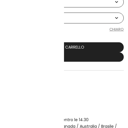
CHIARO
AGGIUNGI AL CARRELLO
ACQUISTA ORA
i desideri
to il mondo su tutti gli ordini
di consegna veloce
n giornata per ordini effettuati entro le 14.30
zini all'estero in USA / UE / Canada / Australia / Brasile /