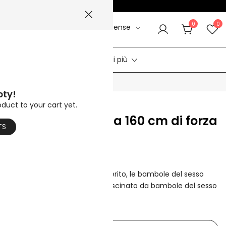
MMER5
☀️
0
0
Dollaro statunitense
le
Video
Aiuto di più
CALDO
pty!
oduct to your cart yet.
sso grassa sexy da 160 cm di forza
TS
9
del sesso con il tuo trucco preferito, le bambole del sesso
vani e belle, ti renderà più affascinato da bambole del sesso