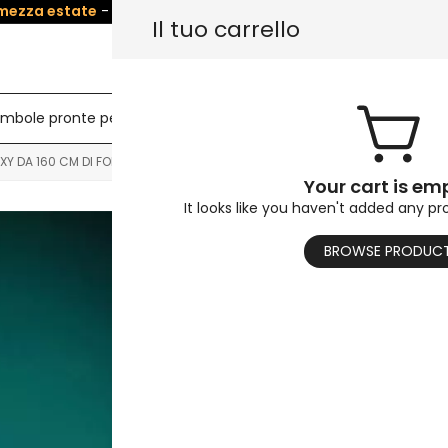
 mezza estate
- Salva
5%
su Tutte le bambole! Usa il codice:
SU
Il tuo carrello
mbole pronte per la spedizione
Busto di bambola sessua
Y DA 160 CM DI FORZA
Your cart is em
It looks like you haven't added any pr
Bambola del se
BROWSE PRODUC
$
944.5
$
1,700.26
Puoi dipingere le bambole 
possono sempre essere gio
così belle.