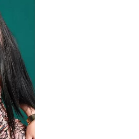
Altezza
Magazzino
+
-
Aggiungi alla lista de
SKU:
LFO-Fat160-1
Spedizione gratuita in tut
Consegna: 3-10 giorni 
Spedizione: Spedizione i
Magazzini: Abbiamo magaz