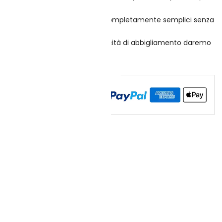
ecc
gio discreto - Le scatole sono completamente semplici senza
 sospette
ranno spedite nude senza pubblicità di abbigliamento daremo
ie e occhi
Checkout sicuro garantito