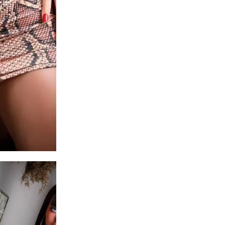
Messico / Regno Unito 
100% PRIVACY: Imballag
traccia di loghi/scritte
Regali: le bambole ver
a caso parrucche linger