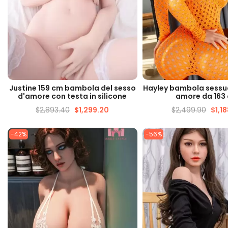
VISUALIZZAZIONE VELOCE
VISUALIZZAZIONE 
Justine 159 cm bambola del sesso
Hayley bambola sessu
d'amore con testa in silicone
amore da 163
$
2,893.40
$
1,299.20
$
2,499.90
$
1,1
-42%
-56%