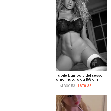
LIZZAZIONE VELOCE
VISUALIZZAZIONE VELOCE
n Bambola del sesso
Adorabile bambola del sesso
aschile reale
porno maturo da 158 cm
90.72
$
1,343.53
$
1,899.53
$
879.35
-45%