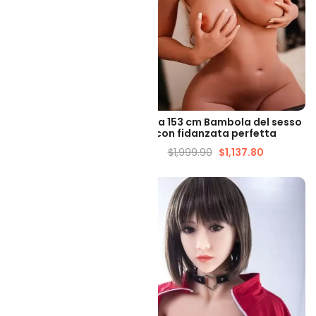
LIZZAZIONE VELOCE
VISUALIZZAZIONE VELOCE
 157 cm Bambola del
Helena 153 cm Bambola del sesso
grassa civettuola
con fidanzata perfetta
399.90
$
1,178.73
$
1,999.90
$
1,137.80
-51%