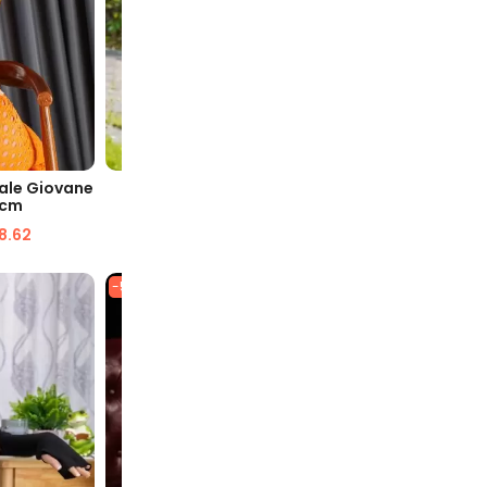
VELOCE
VISUALIZZAZIONE VELOCE
VISUA
ale Giovane
Elise 153cm Donne Grasso TPE
Magdalene
 cm
Bambola Del Sesso
sesso 
88.62
$
2,299.90
$
1,126.06
$
2,
-58%
-45%