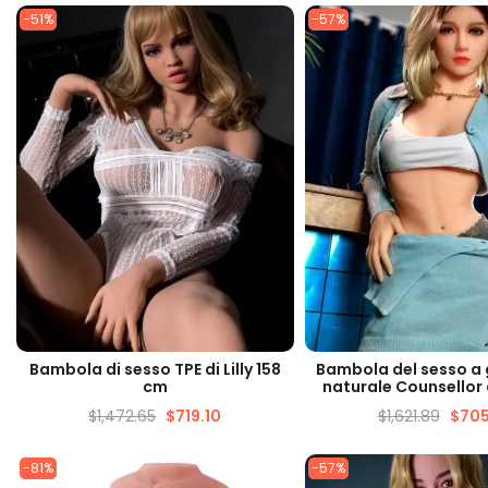
-51%
-57%
VISUALIZZAZIONE VELOCE
VISUALIZZAZIONE 
Bambola di sesso TPE di Lilly 158
Bambola del sesso a
cm
naturale Counsellor
$
1,472.65
$
719.10
$
1,621.89
$
705
-81%
-57%