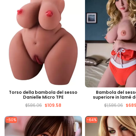
VISUALIZZAZIONE VELOCE
VISUALIZZAZIONE 
Torso della bambola del sesso
Bambola del sesso
Danielle Micro TPE
superiore in lamé 
$
586.06
$
109.58
$
1,586.06
$
689
-50%
-64%