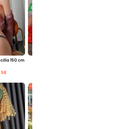
VELOCE
VISUALIZZAZIONE VELOCE
VISUA
cilla 150 cm
Shana 158cm TPE Bambola del
Bambola 
sesso carina
Cospla
.58
$
1,635.98
$
846.87
$
1,
-51%
-51%