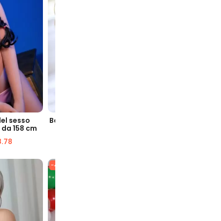
VELOCE
VISUALIZZAZIONE VELOCE
VISUA
el sesso
Bambola del sesso Georgiana 163
Karena Pet
 da 158 cm
cm con grandi tette
P
.78
$
1,952.24
$
1,073.01
$
1,
-48%
-57%