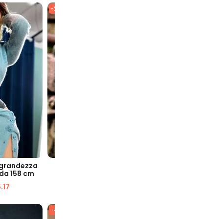
-25%
-46%
VELOCE
VISUALIZZAZIONE VELOCE
VISUA
 grandezza
Lucia Bambola del sesso da
Tilda bambo
 da 158 cm
studentessa moderna
con cor
.17
$
976.35
$
732.90
$
1,
-43%
-41%