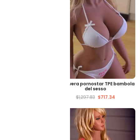
LIZZAZIONE VELOCE
VISUALIZZAZIONE VELOCE
 di bambola del sesso
Rhea vera pornostar TPE bambola
e con petto piatto
del sesso
78.69
$
341.23
$
1,297.83
$
717.34
-33%