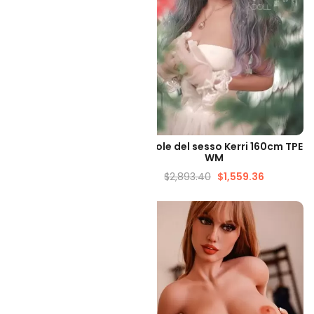
LIZZAZIONE VELOCE
VISUALIZZAZIONE VELOCE
del sesso per adulti
Bambole del sesso Kerri 160cm TPE
y Trixie da 158 cm
WM
873.99
$
812.50
$
2,893.40
$
1,559.36
-43%