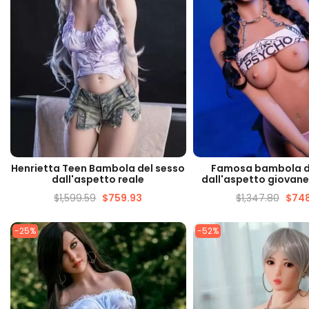
VISUALIZZAZIONE VELOCE
VISUALIZZAZIONE 
Henrietta Teen Bambola del sesso
Famosa bambola d
dall'aspetto reale
dall'aspetto giovane
$
1,599.59
$
759.93
$
1,347.80
$
748
-25%
-52%