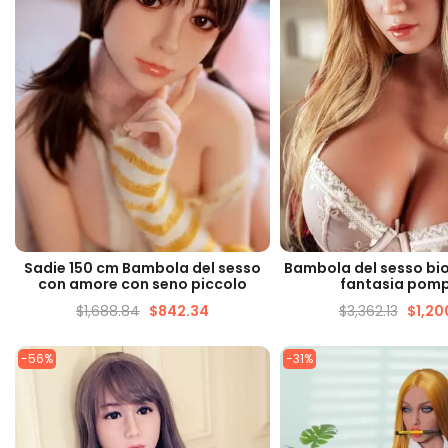
VISUALIZZAZIONE VELOCE
VISUALIZZAZIONE 
Sadie 150 cm Bambola del sesso
Bambola del sesso bi
con amore con seno piccolo
fantasia pom
$
1,688.84
$
842.34
$
3,362.13
$
1,20
-56%
-31%