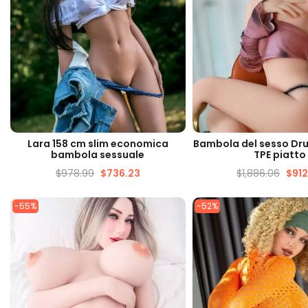
VISUALIZZAZIONE VELOCE
VISUALIZZAZIONE 
Lara 158 cm slim economica
Bambola del sesso Dru
bambola sessuale
TPE piatto
$
978.99
$
736.23
$
1,886.06
$
912
-55%
-52%