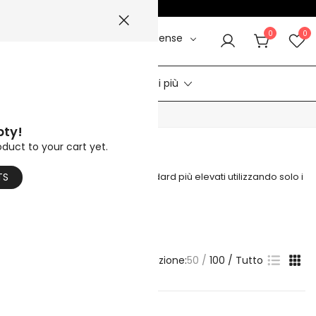
MMER5
☀️
0
0
Dollaro statunitense
le
Video
Aiuto di più
CALDO
pty!
oduct to your cart yet.
r sono prodotte secondo gli standard più elevati utilizzando solo i
TS
Visualizzazione:
50
100
Tutto