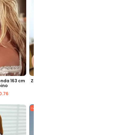
VELOCE
VISUALIZZAZIONE VELOCE
VISUA
onda 163 cm
Zelda 158CM Europa Bambola del
Torso sano
pino
sesso dell'amore
d'amor
0.76
$
1,587.82
$
751.34
$
8
-49%
-28%