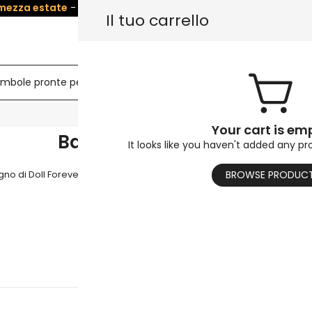
 mezza estate
- Salva
5%
su Tutte le bambole! Usa il codice:
SU
Il tuo carrello
mbole pronte per la spedizione
Busto di bambola sessua
Your cart is em
Bambola per sempre
It looks like you haven't added any pr
di Doll Forever per la qualità è incrollabile. Le bambole Doll Foreve
BROWSE PRODUC
migliori materiali.
Continua a leggere...