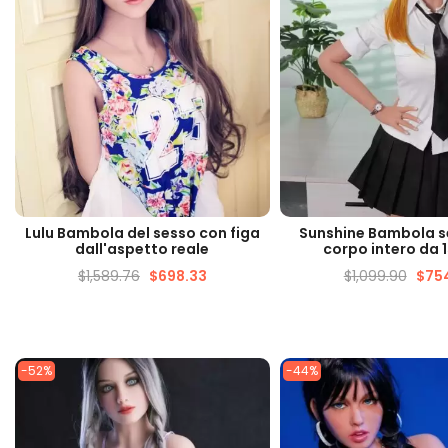
VISUALIZZAZIONE VELOCE
VISUALIZZAZIONE 
Lulu Bambola del sesso con figa
Sunshine Bambola s
dall'aspetto reale
corpo intero da 
$
1,589.76
$
698.33
$
1,099.90
$
754
-52%
-44%