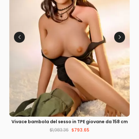
VISUALIZZAZIONE VELOCE
Vivace bambola del sesso in TPE giovane da 158 cm
$
1,983.36
$
793.65