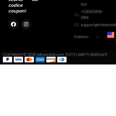
NOI
codice
coupon!
+1(909)858-
3189
support@mksexdol
COPYRIGHT© 2026 MKsexdoll.com TUTTI I DIRITTI RISERVATI