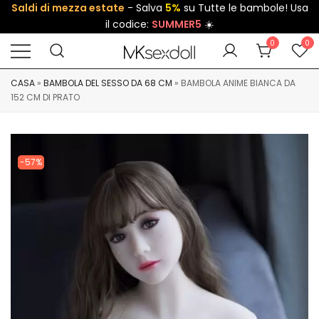
Saldi di mezza estate
- Salva
5%
su Tutte le bambole! Usa
il codice:
SUMMER5
☀️
0
0
CASA
»
BAMBOLA DEL SESSO DA 68 CM
»
BAMBOLA ANIME BIANCA DA
152 CM DI PRATO
-57%