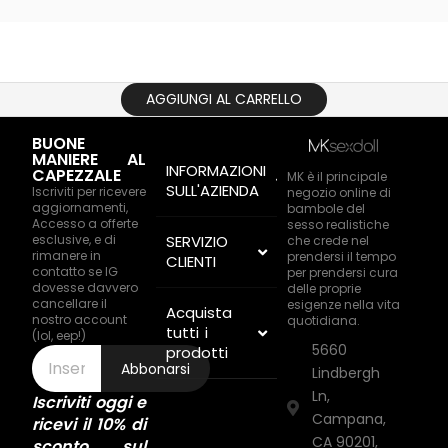
AGGIUNGI AL CARRELLO
BUONE
MANIERE AL
INFORMAZIONI
CAPEZZALE
MK è il principale
SULL'AZIENDA
Iscriviti per ricevere
negozio online di
aggiornamenti,
bambole del
Accesso a offerte
sesso realistiche
esclusive, e di
SERVIZIO
che crede nel
rimanere in
prendersi il tempo
CLIENTI
contatto se IG
per prendersi cura
dovesse davvero
delle proprie
cancellare il
esigenze nella vita
Acquista
nostro account
quotidiana.
tutti i
(lol, eep!)
5660
prodotti
Abbonarsi
Lindbergh
Ln,
Iscriviti oggi e
Campana,
ricevi il 10% di
CA 90201,
sconto sul