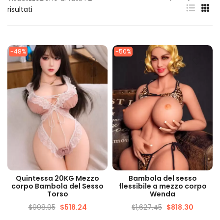
risultati
-48%
-50%
VISUALIZZAZIONE
VISUALIZZAZIONE
Quintessa 20KG Mezzo
Bambola del sesso
VELOCE
VELOCE
corpo Bambola del Sesso
flessibile a mezzo corpo
Torso
Wenda
$
998.95
$
518.24
$
1,627.45
$
818.30