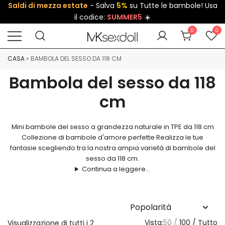
Saldi di mezza estate
- Salva
5%
su Tutte le bambole! Usa
il codice:
SUMMER5
☀️
0
0
CASA
»
BAMBOLA DEL SESSO DA 118 CM
Bambola del sesso da 118
cm
Mini bambole del sesso a grandezza naturale in TPE da 118 cm
Collezione di bambole d'amore perfette Realizza le tue
fantasie scegliendo tra la nostra ampia varietà di bambole del
sesso da 118 cm.
Continua a leggere...
Vista:
50
100
Tutto
Visualizzazione di tutti i 2