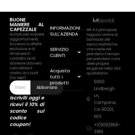
BUONE
MANIERE AL
INFORMAZIONI
CAPEZZALE
MK è il principale
SULL'AZIENDA
Iscriviti per ricevere
negozio online di
aggiornamenti,
bambole del
Accesso a offerte
sesso realistiche
esclusive, e di
SERVIZIO
che crede nel
rimanere in
prendersi il tempo
CLIENTI
contatto se IG
per prendersi cura
dovesse davvero
delle proprie
cancellare il
esigenze nella vita
Acquista
nostro account
quotidiana.
tutti i
(lol, eep!)
5660
prodotti
Abbonarsi
Lindbergh
Ln,
Iscriviti oggi e
Campana,
ricevi il 10% di
CA 90201,
sconto sul
NOI
codice
coupon!
+1(909)858-
3189