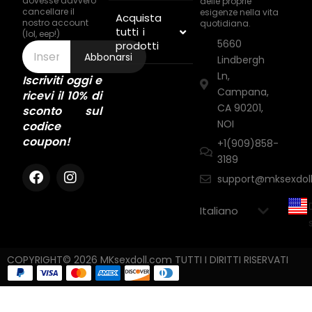
dovesse davvero
delle proprie
cancellare il
esigenze nella vita
Acquista
nostro account
quotidiana.
tutti i
(lol, eep!)
5660
prodotti
Abbonarsi
Lindbergh
Ln,
Iscriviti oggi e
Campana,
ricevi il 10% di
CA 90201,
sconto sul
NOI
codice
coupon!
+1(909)858-
3189
support@mksexdol
COPYRIGHT© 2026 MKsexdoll.com TUTTI I DIRITTI RISERVATI