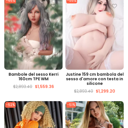
-46%
-55%
su 5
VISUALIZZAZIONE
VISUALIZZAZIONE
Bambole del sesso Kerri
Justine 159 cm bambola del
VELOCE
VELOCE
160cm TPE WM
sesso d'amore con testa in
silicone
$
2,893.40
$
1,559.36
$
2,893.40
$
1,299.20
-52%
-51%