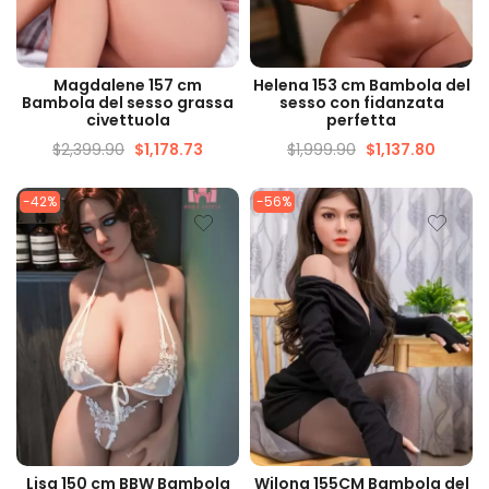
VISUALIZZAZIONE
VISUALIZZAZIONE
Magdalene 157 cm
Helena 153 cm Bambola del
VELOCE
VELOCE
Bambola del sesso grassa
sesso con fidanzata
civettuola
perfetta
$
2,399.90
$
1,178.73
$
1,999.90
$
1,137.80
-42%
-56%
VISUALIZZAZIONE
VISUALIZZAZIONE
Lisa 150 cm BBW Bambola
Wilona 155CM Bambola del