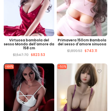
VISUALIZZAZIONE
VISUALIZZAZIONE
Virtuosa bambola del
Primavera 150cm Bambola
VELOCE
VELOCE
sesso Mondo dell'amore da
del sesso d'amore sinuosa
158 cm
$
1,899.53
$
743.11
$
1,547.70
$
823.53
-44%
-50%