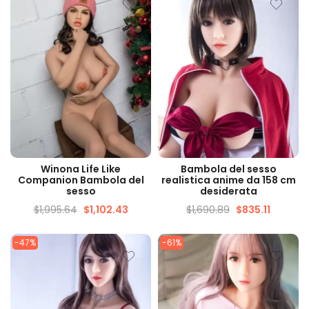
VISUALIZZAZIONE
VISUALIZZAZIONE
Winona Life Like
Bambola del sesso
VELOCE
VELOCE
Companion Bambola del
realistica anime da 158 cm
sesso
desiderata
$
1,995.64
$
1,102.43
$
1,690.89
$
835.11
-47%
-61%