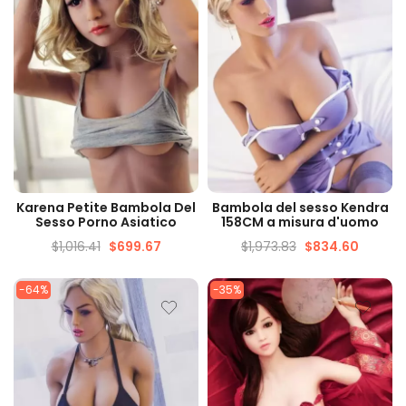
VISUALIZZAZIONE
VISUALIZZAZIONE
Karena Petite Bambola Del
Bambola del sesso Kendra
VELOCE
VELOCE
Sesso Porno Asiatico
158CM a misura d'uomo
$
1,016.41
$
699.67
$
1,973.83
$
834.60
-64%
-35%