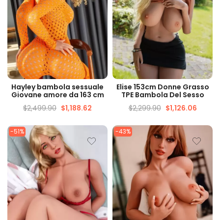
VISUALIZZAZIONE
VISUALIZZAZIONE
Hayley bambola sessuale
Elise 153cm Donne Grasso
VELOCE
VELOCE
Giovane amore da 163 cm
TPE Bambola Del Sesso
$
2,499.90
$
1,188.62
$
2,299.90
$
1,126.06
-51%
-43%