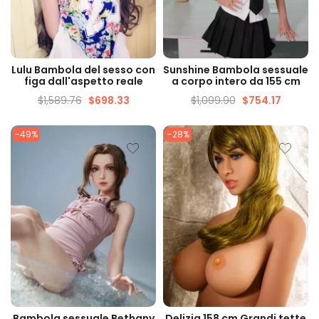
VISUALIZZAZIONE
VISUALIZZAZIONE
Lulu Bambola del sesso con
Sunshine Bambola sessuale
VELOCE
VELOCE
figa dall'aspetto reale
a corpo intero da 155 cm
$
1,589.76
$
698.33
$
1,099.90
$
754.17
-49%
-28%
VISUALIZZAZIONE
VISUALIZZAZIONE
Bambola sessuale Bethany
Delizia 158 cm Grandi tette