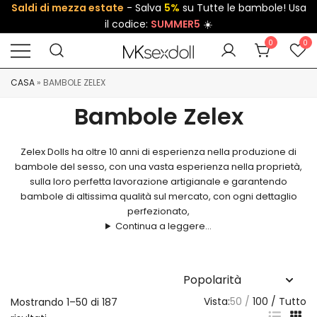
Saldi di mezza estate
- Salva
5%
su Tutte le bambole! Usa
il codice:
SUMMER5
☀️
0
0
CASA
»
BAMBOLE ZELEX
Bambole Zelex
Zelex Dolls ha oltre 10 anni di esperienza nella produzione di
bambole del sesso, con una vasta esperienza nella proprietà,
sulla loro perfetta lavorazione artigianale e garantendo
bambole di altissima qualità sul mercato, con ogni dettaglio
perfezionato,
Continua a leggere...
Vista:
50
100
Tutto
Mostrando 1–50 di 187