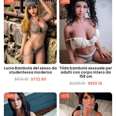
-25%
-46%
VISUALIZZAZIONE
VISUALIZZAZIONE
Lucia Bambola del sesso da
Tilda bambola sessuale per
VELOCE
VELOCE
studentessa moderna
adulti con corpo intero da
158 cm
$
976.35
$
732.90
$
1,289.36
$
692.14
-59%
-47%