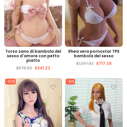
VISUALIZZAZIONE
VISUALIZZAZIONE
Torso sano di bambola del
Rhea vera pornostar TPE
VELOCE
VELOCE
sesso d'amore con petto
bambola del sesso
piatto
$
1,297.83
$
717.34
$
878.69
$
341.23
-56%
-31%