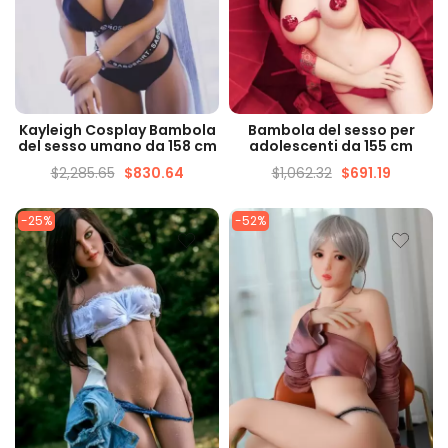
VISUALIZZAZIONE
VISUALIZZAZIONE
Kayleigh Cosplay Bambola
Bambola del sesso per
VELOCE
VELOCE
del sesso umano da 158 cm
adolescenti da 155 cm
$
2,285.65
$
830.64
$
1,062.32
$
691.19
-25%
-52%