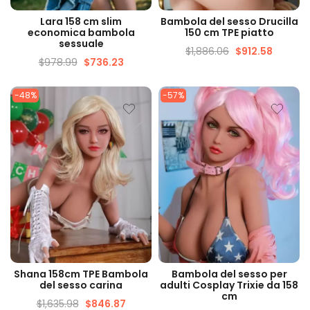
VISUALIZZAZIONE
VISUALIZZAZIONE
Lara 158 cm slim
Bambola del sesso Drucilla
VELOCE
VELOCE
economica bambola
150 cm TPE piatto
sessuale
$
1,886.06
$
912.58
$
978.99
$
736.23
-48%
-57%
VISUALIZZAZIONE
VISUALIZZAZIONE
Shana 158cm TPE Bambola
Bambola del sesso per
VELOCE
VELOCE
del sesso carina
adulti Cosplay Trixie da 158
cm
$
1,635.98
$
846.87