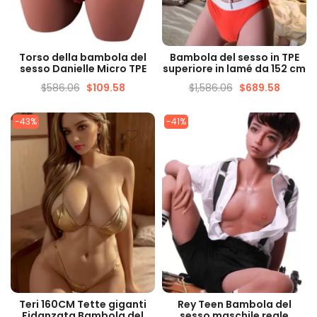
VISUALIZZAZIONE
VISUALIZZAZIONE
Torso della bambola del
Bambola del sesso in TPE
VELOCE
VELOCE
sesso Danielle Micro TPE
superiore in lamé da 152 cm
$
586.06
$
109.58
$
1,586.06
$
689.58
-43%
-41%
VISUALIZZAZIONE
VISUALIZZAZIONE
Teri 160CM Tette giganti
Rey Teen Bambola del
VELOCE
VELOCE
Fidanzata Bambola del
sesso maschile reale