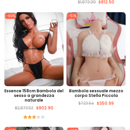
$
1,873.99
$
812.50
-69%
-51%
VISUALIZZAZIONE
VISUALIZZAZIONE
Essence 158cm Bambola del
Bambola sessuale mezzo
VELOCE
VELOCE
sesso a grandezza
corpo Stella Piccola
naturale
$
723.54
$
350.99
$
2,873.52
$
902.90
Valutato
3.00