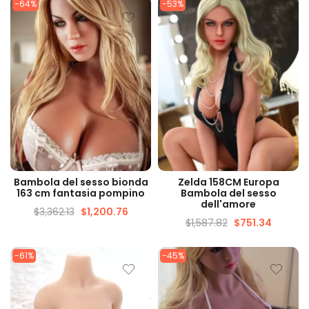
-64%
-53%
VISUALIZZAZIONE
VISUALIZZAZIONE
Bambola del sesso bionda
Zelda 158CM Europa
VELOCE
VELOCE
163 cm fantasia pompino
Bambola del sesso
dell'amore
$
3,362.13
$
1,200.76
$
1,587.82
$
751.34
-61%
-45%