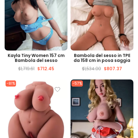
VISUALIZZAZIONE
VISUALIZZAZIONE
Kayla Tiny Women 157 cm
Bambola del sesso in TPE
VELOCE
VELOCE
Bambola del sesso
da 158 cm in posa saggia
$
1,719.61
$
712.45
$
1,534.00
$
807.37
-81%
-57%