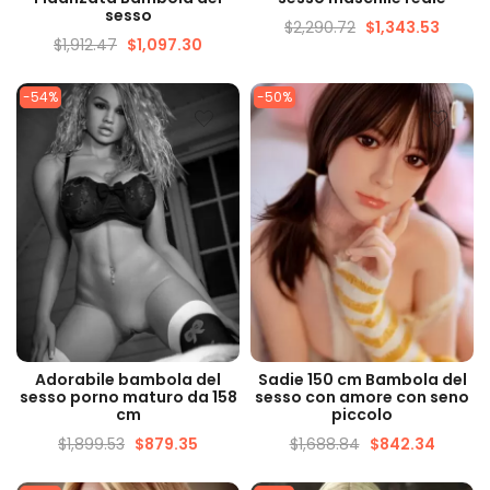
sesso
$
2,290.72
$
1,343.53
$
1,912.47
$
1,097.30
-54%
-50%
VISUALIZZAZIONE
VISUALIZZAZIONE
Adorabile bambola del
Sadie 150 cm Bambola del
VELOCE
VELOCE
sesso porno maturo da 158
sesso con amore con seno
cm
piccolo
$
1,899.53
$
879.35
$
1,688.84
$
842.34