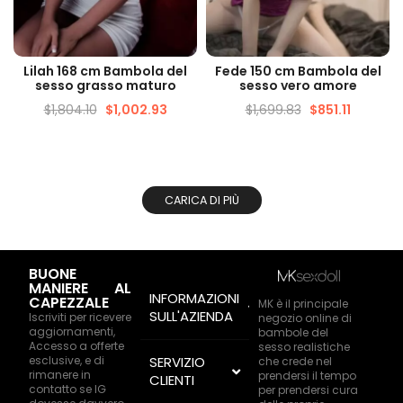
VISUALIZZAZIONE
VISUALIZZAZIONE
Lilah 168 cm Bambola del
Fede 150 cm Bambola del
VELOCE
VELOCE
sesso grasso maturo
sesso vero amore
$
1,804.10
$
1,002.93
$
1,699.83
$
851.11
CARICA DI PIÙ
BUONE
MANIERE AL
INFORMAZIONI
CAPEZZALE
MK è il principale
SULL'AZIENDA
Iscriviti per ricevere
negozio online di
aggiornamenti,
bambole del
Accesso a offerte
sesso realistiche
esclusive, e di
SERVIZIO
che crede nel
rimanere in
prendersi il tempo
CLIENTI
contatto se IG
per prendersi cura