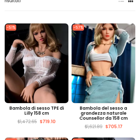
risultati
-51%
-57%
VISUALIZZAZIONE
VISUALIZZAZIONE
Bambola di sesso TPE di
Bambola del sesso a
VELOCE
VELOCE
Lilly 158 cm
grandezza naturale
Counsellor da 158 cm
$
1,472.65
$
719.10
$
1,621.89
$
705.17