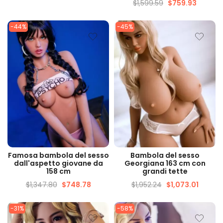
$
1,599.59
$
759.93
-44%
-45%
VISUALIZZAZIONE
VISUALIZZAZIONE
Famosa bambola del sesso
Bambola del sesso
VELOCE
VELOCE
dall'aspetto giovane da
Georgiana 163 cm con
158 cm
grandi tette
$
1,347.80
$
748.78
$
1,952.24
$
1,073.01
-31%
-58%