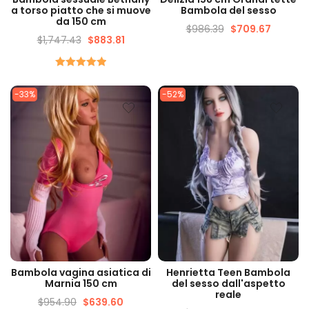
VELOCE
VELOCE
a torso piatto che si muove
Bambola del sesso
da 150 cm
$
986.39
$
709.67
$
1,747.43
$
883.81
Valutato
5.00
su 5
-33%
-52%
VISUALIZZAZIONE
VISUALIZZAZIONE
Bambola vagina asiatica di
Henrietta Teen Bambola
VELOCE
VELOCE
Marnia 150 cm
del sesso dall'aspetto
reale
$
954.90
$
639.60