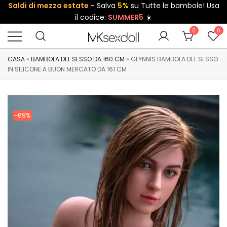
Saldi di mezza estate
- Salva
5%
su Tutte le bambole! Usa
il codice:
SUMMER5
☀️
0
0
CASA
»
BAMBOLA DEL SESSO DA 160 CM
»
GLYNNIS BAMBOLA DEL SESSO
IN SILICONE A BUON MERCATO DA 161 CM
-69%