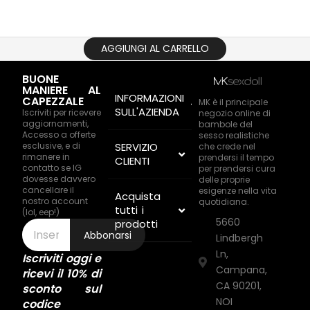
AGGIUNGI AL CARRELLO
BUONE
MANIERE AL
INFORMAZIONI
CAPEZZALE
MK è il principale
SULL'AZIENDA
Iscriviti per ricevere
negozio online di
aggiornamenti,
bambole del
Accesso a offerte
sesso realistiche
esclusive, e di
SERVIZIO
che crede nel
rimanere in
prendersi il tempo
CLIENTI
contatto se IG
per prendersi cura
dovesse davvero
delle proprie
cancellare il
esigenze nella vita
Acquista
nostro account
quotidiana.
tutti i
(lol, eep!)
5660
prodotti
Abbonarsi
Lindbergh
Ln,
Iscriviti oggi e
Campana,
ricevi il 10% di
CA 90201,
sconto sul
NOI
codice