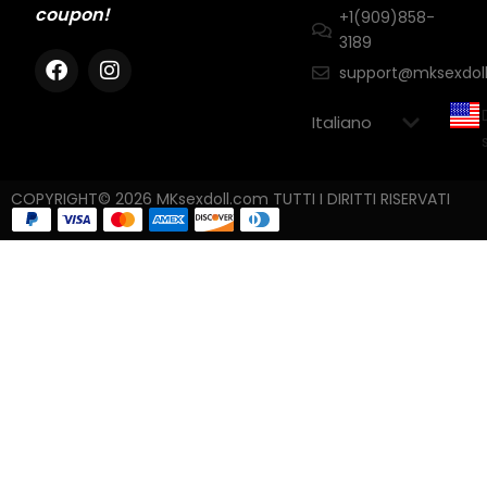
coupon!
+1(909)858-
3189
support@mksexdol
COPYRIGHT© 2026 MKsexdoll.com TUTTI I DIRITTI RISERVATI