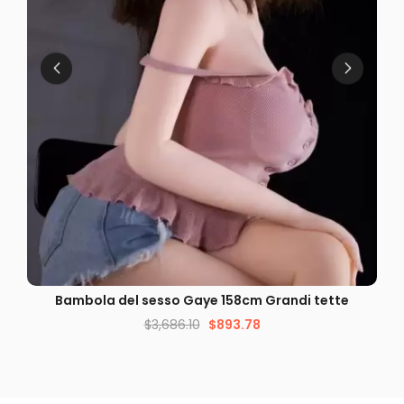
VISUALIZZAZIONE VELOCE
Bambola del sesso Gaye 158cm Grandi tette
B
$
3,686.10
$
893.78