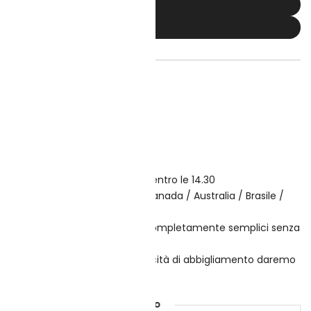
AGGIUNGI AL CARRELLO
ACQUISTA ORA
i desideri
to il mondo su tutti gli ordini
di consegna veloce
n giornata per ordini effettuati entro le 14.30
zini all'estero in USA / UE / Canada / Australia / Brasile /
ecc
ne discreta - Le scatole sono completamente semplici senza
 sospette
ranno spedite nude senza pubblicità di abbigliamento daremo
ie e occhi
Pagamento sicuro garantito