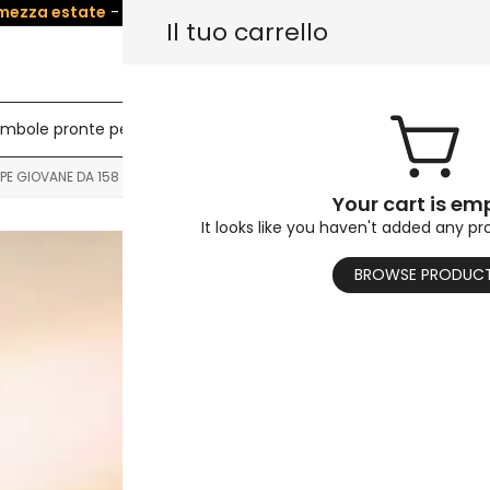
 mezza estate
- Salva
5%
su Tutte le bambole! Usa il codice:
SU
Il tuo carrello
mbole pronte per la spedizione
Busto di bambola sessua
TPE GIOVANE DA 158 CM
Your cart is em
It looks like you haven't added any pr
Vivace bambola
BROWSE PRODUC
cm
$
793.6
$
1,983.36
Le bambole del sesso in TP
questa meravigliosa vita 