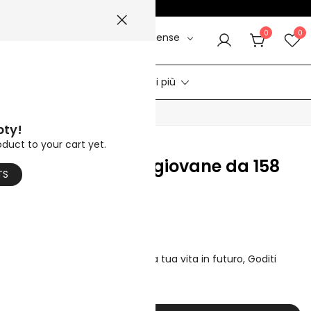
MMER5
☀️
0
0
Dollaro statunitense
le
Video
Aiuto di più
CALDO
pty!
oduct to your cart yet.
 del sesso in TPE giovane da 158
TS
5
E saranno parte integrante della tua vita in futuro, Goditi
con le bambole del sesso.