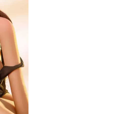
Aggiungi alla lista de
SKU:
shengyi158#100-2
Spedizione gratuita in tut
Consegna: 3-10 giorni 
Spedizione: Spedizione i
Magazzini: Abbiamo magaz
Messico / Regno Unito 
100% PRIVACY: Confezio
traccia di loghi/scritte
Regali: le bambole ver
a caso parrucche linger