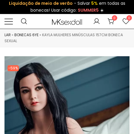
Liquidação de meio de verão
- Salvar
5%
em todas as
bonecas! Usar código:
SUMMER5
☀️
0
0
LAR
»
BONECAS 6YE
»
KAYLA MULHERES MINÚSCULAS 157CM BONECA
SEXUAL
-59%