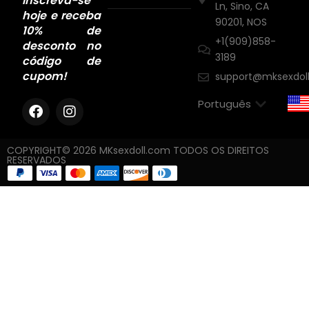
Inscreva-se
Ln, Sino, CA
hoje e receba
90201, NOS
10% de
+1(909)858-
desconto no
3189
código de
cupom!
support@mksexdol
COPYRIGHT© 2026 MKsexdoll.com TODOS OS DIREITOS
RESERVADOS