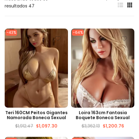
resultados 47
-43%
-64%
VISUALIZAÇÃO RÁPIDA
VISUALIZAÇÃO RÁPIDA
Teri 160CM Peitos Gigantes
Loira 163cm Fantasia
Namorada Boneca Sexual
Boquete Boneca Sexual
$
1,912.47
$
1,097.30
$
3,362.13
$
1,200.76