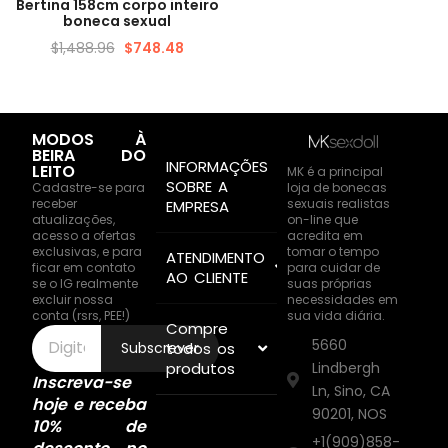
VISUALIZAÇÃO RÁPIDA
Bertina 158cm corpo inteiro
boneca sexual
$
1,488.96
$
748.48
MODOS À
BEIRA DO
INFORMAÇÕES
LEITO
MK é a principal
SOBRE A
Cadastre-se para
loja de bonecas
receber
sexuais realistas
EMPRESA
atualizações,
on-line que
acesso a ofertas
acredita em
exclusivas, e para
tomar o tempo
ATENDIMENTO
ficar em contato
para cuidar de
AO CLIENTE
se o IG realmente
suas próprias
excluir nossa
necessidades em
conta (rsrs, PEE!)
sua vida diária.
Compre
5660
todos os
Subscrever
produtos
Lindbergh
Inscreva-se
Ln, Sino, CA
hoje e receba
90201, NOS
10% de
+1(909)858-