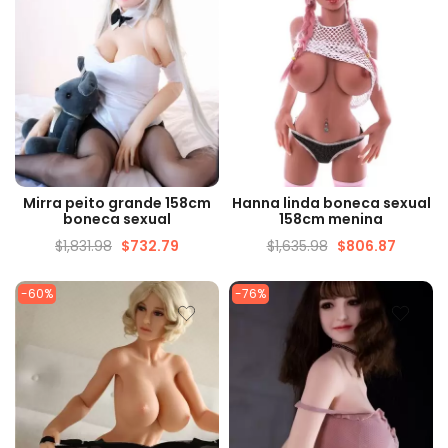
VISUALIZAÇÃO RÁPIDA
VISUALIZAÇÃO RÁPIDA
Mirra peito grande 158cm
Hanna linda boneca sexual
boneca sexual
158cm menina
$
1,831.98
$
732.79
$
1,635.98
$
806.87
-60%
-76%