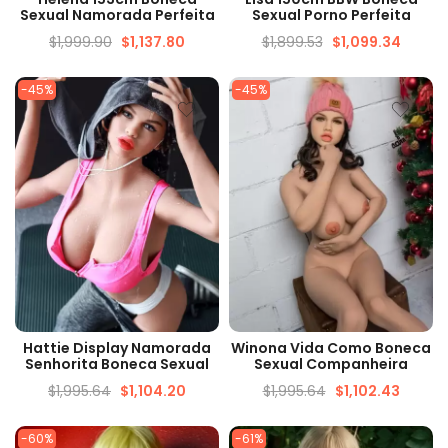
Sexual Namorada Perfeita
Sexual Porno Perfeita
$
1,999.90
$
1,137.80
$
1,899.53
$
1,099.34
-45%
-45%
VISUALIZAÇÃO RÁPIDA
VISUALIZAÇÃO RÁPIDA
Hattie Display Namorada
Winona Vida Como Boneca
Senhorita Boneca Sexual
Sexual Companheira
$
1,995.64
$
1,104.20
$
1,995.64
$
1,102.43
-60%
-61%