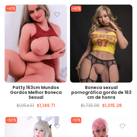
-41%
-41%
VISUALIZAÇÃO RÁPIDA
VISUALIZAÇÃO RÁPIDA
Patty 163cm Mundos
Boneca sexual
Gordos Melhor Boneca
pornográfica gorda de 163
Sexual
cm de honra
$
1,954.51
$
1,149.71
$
1,725.98
$
1,015.28
-60%
-51%