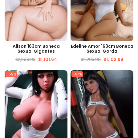
VISUALIZAÇÃO RÁPIDA
VISUALIZAÇÃO RÁPIDA
Alison 163cm Boneca
Edeline Amor 163cm Boneca
Sexual Gigantes
Sexual Gorda
$
2,598.93
$
1,101.64
$
2,205.98
$
1,102.99
-59%
-47%