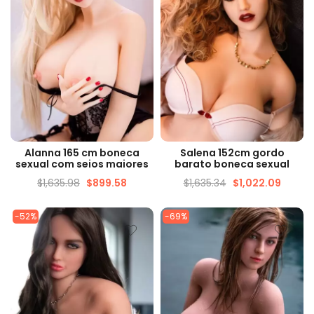
VISUALIZAÇÃO RÁPIDA
VISUALIZAÇÃO RÁPIDA
Alanna 165 cm boneca
Salena 152cm gordo
sexual com seios maiores
barato boneca sexual
$
1,635.98
$
899.58
$
1,635.34
$
1,022.09
-52%
-69%