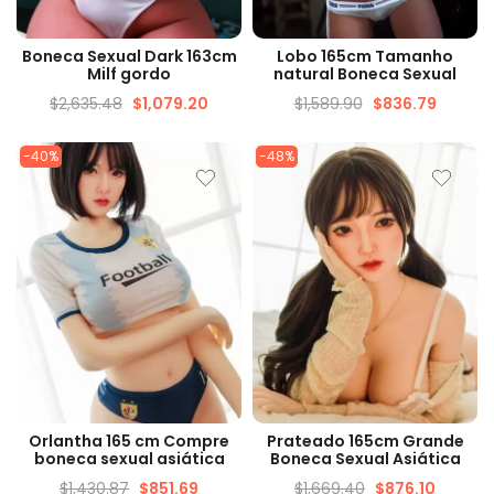
VISUALIZAÇÃO RÁPIDA
VISUALIZAÇÃO RÁPIDA
Boneca Sexual Dark 163cm
Lobo 165cm Tamanho
Milf gordo
natural Boneca Sexual
$
2,635.48
$
1,079.20
$
1,589.90
$
836.79
-40%
-48%
VISUALIZAÇÃO RÁPIDA
VISUALIZAÇÃO RÁPIDA
Orlantha 165 cm Compre
Prateado 165cm Grande
boneca sexual asiática
Boneca Sexual Asiática
$
1,430.87
$
851.69
$
1,669.40
$
876.10