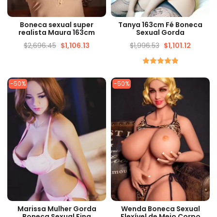
VISUALIZAÇÃO RÁPIDA
VISUALIZAÇÃO RÁPIDA
Boneca sexual super
Tanya 163cm Fé Boneca
realista Maura 163cm
Sexual Gorda
$
2,696.45
$
1,106.13
$
1,996.53
$
1,101.12
Avaliado
5.00
de 5
-50%
-50%
VISUALIZAÇÃO RÁPIDA
VISUALIZAÇÃO RÁPIDA
Marissa Mulher Gorda
Wenda Boneca Sexual
Boneca Sexual Fina
Flexível de Meio Corpo