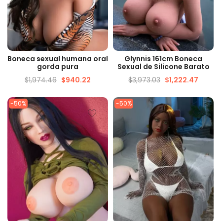
VISUALIZAÇÃO RÁPIDA
VISUALIZAÇÃO RÁPIDA
Boneca sexual humana oral
Glynnis 161cm Boneca
gorda pura
Sexual de Silicone Barato
$
1,974.46
$
940.22
$
3,973.03
$
1,222.47
-50%
-50%