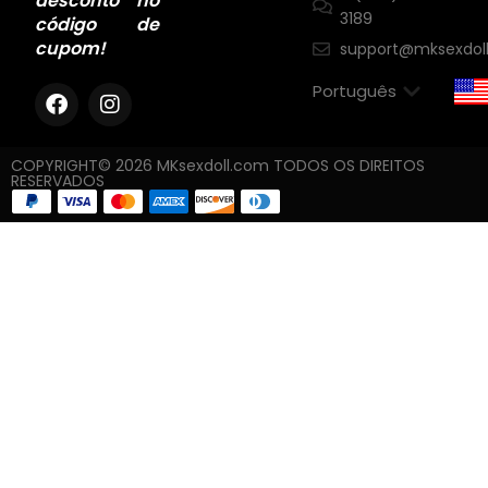
desconto no
3189
código de
cupom!
support@mksexdol
COPYRIGHT© 2026 MKsexdoll.com TODOS OS DIREITOS
RESERVADOS