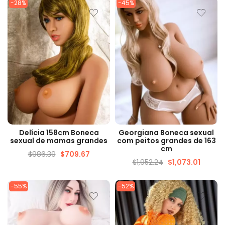
-28%
-45%
VISUALIZAÇÃO RÁPIDA
VISUALIZAÇÃO RÁPIDA
Delícia 158cm Boneca
Georgiana Boneca sexual
sexual de mamas grandes
com peitos grandes de 163
cm
$
986.39
$
709.67
$
1,952.24
$
1,073.01
-55%
-52%