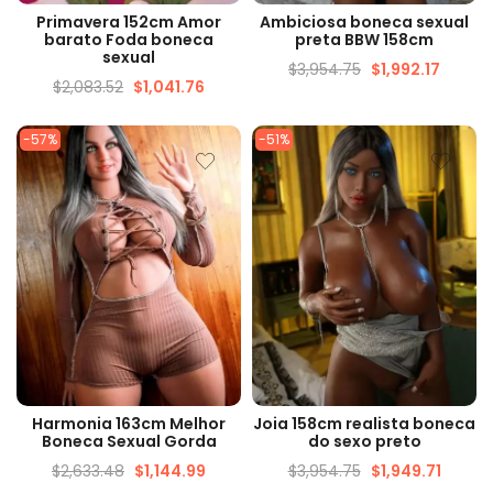
VISUALIZAÇÃO RÁPIDA
VISUALIZAÇÃO RÁPIDA
Primavera 152cm Amor
Ambiciosa boneca sexual
barato Foda boneca
preta BBW 158cm
sexual
$
3,954.75
$
1,992.17
$
2,083.52
$
1,041.76
-57%
-51%
VISUALIZAÇÃO RÁPIDA
VISUALIZAÇÃO RÁPIDA
Harmonia 163cm Melhor
Joia 158cm realista boneca
Boneca Sexual Gorda
do sexo preto
$
2,633.48
$
1,144.99
$
3,954.75
$
1,949.71