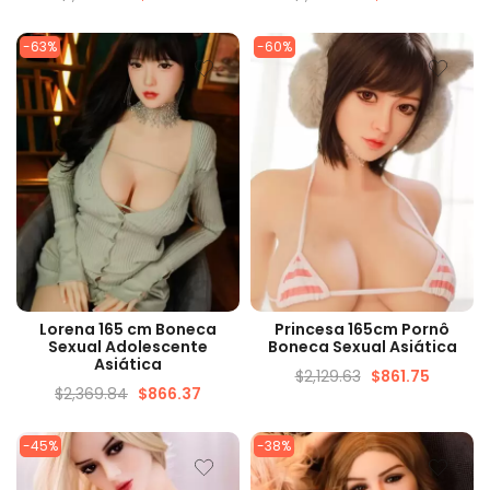
-63%
-60%
VISUALIZAÇÃO RÁPIDA
VISUALIZAÇÃO RÁPIDA
Lorena 165 cm Boneca
Princesa 165cm Pornô
Sexual Adolescente
Boneca Sexual Asiática
Asiática
$
2,129.63
$
861.75
$
2,369.84
$
866.37
-45%
-38%