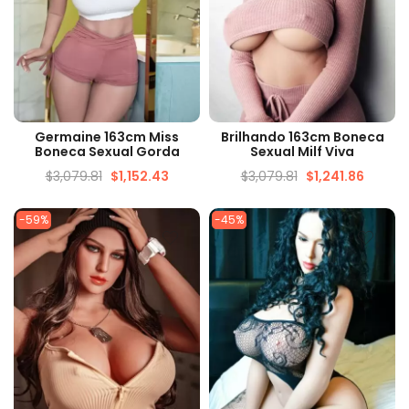
VISUALIZAÇÃO RÁPIDA
VISUALIZAÇÃO RÁPIDA
Germaine 163cm Miss
Brilhando 163cm Boneca
Boneca Sexual Gorda
Sexual Milf Viva
$
3,079.81
$
1,152.43
$
3,079.81
$
1,241.86
-59%
-45%