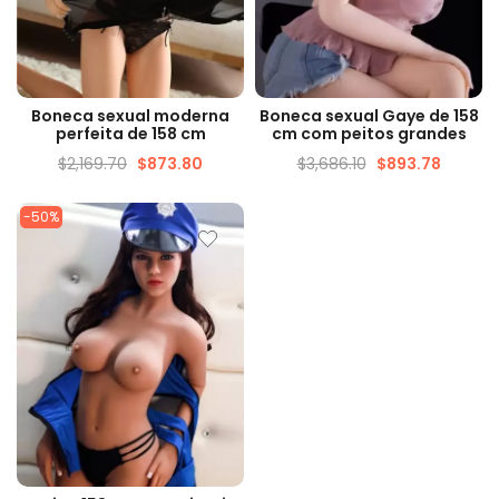
VISUALIZAÇÃO RÁPIDA
VISUALIZAÇÃO RÁPIDA
Boneca sexual moderna
Boneca sexual Gaye de 158
perfeita de 158 cm
cm com peitos grandes
$
2,169.70
$
873.80
$
3,686.10
$
893.78
-50%