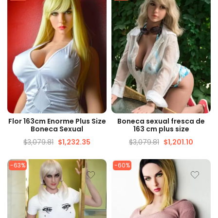
VISUALIZAÇÃO RÁPIDA
VISUALIZAÇÃO RÁPIDA
Flor 163cm Enorme Plus Size
Boneca sexual fresca de
Boneca Sexual
163 cm plus size
$
3,079.81
$
1,232.35
$
3,079.81
$
1,201.10
-63%
-60%