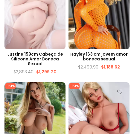
VISUALIZAÇÃO RÁPIDA
VISUALIZAÇÃO RÁPIDA
Justine 159cm Cabeça de
Hayley 163 cm jovem amor
Silicone Amor Boneca
boneca sexual
Sexual
$
2,499.90
$
1,188.62
$
2,893.40
$
1,299.20
-51%
-51%