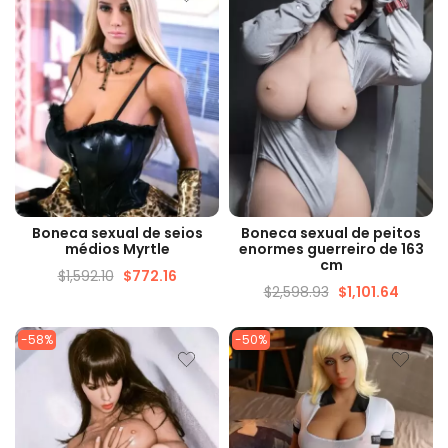
VISUALIZAÇÃO RÁPIDA
VISUALIZAÇÃO RÁPIDA
Boneca sexual de seios
Boneca sexual de peitos
médios Myrtle
enormes guerreiro de 163
cm
$
1,592.10
$
772.16
$
2,598.93
$
1,101.64
-58%
-50%