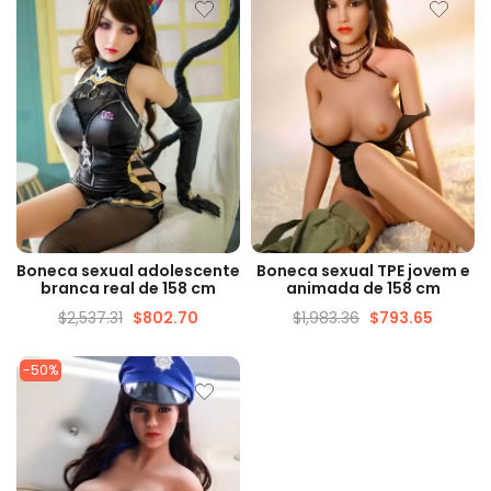
VISUALIZAÇÃO RÁPIDA
VISUALIZAÇÃO RÁPIDA
Boneca sexual adolescente
Boneca sexual TPE jovem e
branca real de 158 cm
animada de 158 cm
$
2,537.31
$
802.70
$
1,983.36
$
793.65
-50%