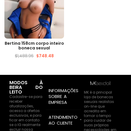
VISUALIZAÇÃO RÁPIDA
Bertina 158cm corpo inteiro
boneca sexual
$
1,488.96
$
748.48
MODOS À
BEIRA DO
INFORMAÇÕES
LEITO
MK é a principal
SOBRE A
Cadastre-se para
loja de bonecas
receber
sexuais realistas
EMPRESA
atualizações,
on-line que
acesso a ofertas
acredita em
exclusivas, e para
tomar o tempo
ATENDIMENTO
ficar em contato
para cuidar de
AO CLIENTE
se o IG realmente
suas próprias
excluir nossa
necessidades em