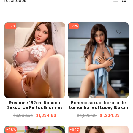
resultados
-67%
-71%
VISUALIZAÇÃO RÁPIDA
VISUALIZAÇÃO RÁPIDA
Rosanne 162cm Boneca
Boneca sexual barata de
Sexual de Peitos Enormes
tamanho real Lacey 165 cm
$
3,986.54
$
1,334.86
$
4,326.80
$
1,234.33
-68%
-60%