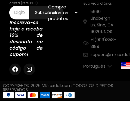
conta (rsrs, PEE!)
sua vida diária.
Compre
5660
todos os
Subscrever
produtos
Lindbergh
Inscreva-se
Ln, Sino, CA
hoje e receba
90201, NOS
10% de
+1(909)858-
desconto no
3189
código de
cupom!
support@mksexdol
COPYRIGHT© 2026 MKsexdoll.com TODOS OS DIREITOS
RESERVADOS