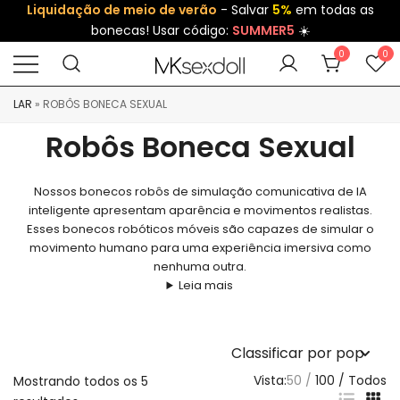
Liquidação de meio de verão
- Salvar
5%
em todas as
bonecas! Usar código:
SUMMER5
☀️
0
0
LAR
»
ROBÔS BONECA SEXUAL
Robôs Boneca Sexual
Nossos bonecos robôs de simulação comunicativa de IA
inteligente apresentam aparência e movimentos realistas.
Esses bonecos robóticos móveis são capazes de simular o
movimento humano para uma experiência imersiva como
nenhuma outra.
Leia mais
Vista:
50
100
Todos
Mostrando todos os 5