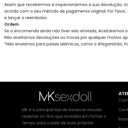
Assim que recebermos e inspecionarmos a sua devolução, Va
acordo com o seu método de pagamento original. Por favor
e lançar o reembolso.
Ordem
Se a encomenda ainda não tiver sido enviada, Aceitaremos o 
Não aceitamos devoluções ou trocas por qualquer motivo a
*Não enviamos para países islâmicos, como o Afeganistão, Paqui
ATE
Com
MK é a principal loja de bonecas sexuais
Cent
realistas on-line que acredita em tomar o
Rast
tempo para cuidar de suas próprias