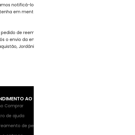
mos notificá-lo e informá-lo se o reembolso foi aprovado. Se
, tenha em mente que também pode levar algum tempo para o 
pedido de reembolso dentro de 2 horas e o reembolso levará ce
pós o envio da encomenda.
stão, Jordânia, Líbia, Kosovo, Iraque, Birmânia etc..
NDIMENTO AO CLIENTE
INFORMAÇÕES SOBRE A
MO
EMPRESA
Cad
o Comprar
Sobre nós
ofe
ro de ajuda
rea
Métodos de pagamento
reamento de pedidos
Blog Boneca Sexual