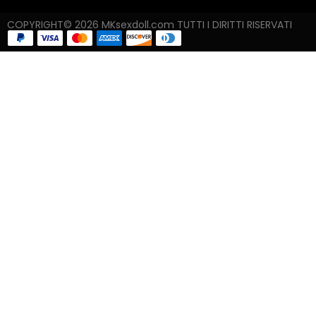
COPYRIGHT© 2026 MKsexdoll.com TUTTI I DIRITTI RISERVATI