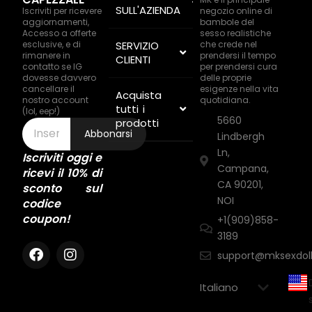
SULL'AZIENDA
Iscriviti per ricevere
negozio online di
aggiornamenti,
bambole del
Accesso a offerte
sesso realistiche
esclusive, e di
SERVIZIO
che crede nel
rimanere in
prendersi il tempo
CLIENTI
contatto se IG
per prendersi cura
dovesse davvero
delle proprie
cancellare il
esigenze nella vita
Acquista
nostro account
quotidiana.
tutti i
(lol, eep!)
5660
prodotti
Abbonarsi
Lindbergh
Ln,
Iscriviti oggi e
Campana,
ricevi il 10% di
CA 90201,
sconto sul
NOI
codice
coupon!
+1(909)858-
3189
support@mksexdol