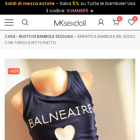
Saldi di mezza estate
- Salva
5%
su Tutte le bambole! Usa
il codice:
SUMMER5
☀️
0
0
CASA
»
BUSTO DI BAMBOLA SESSUALE
»
SIMPATICA BAMBOLA DEL SESSO
CON TORSO A PETTO PIATTO
-40%