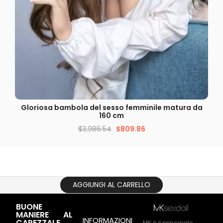
VISUALIZZAZIONE VELOCE
cm
Gloriosa bambola del sesso femminile matura da
160 cm
$
3,986.54
$
809.86
AGGIUNGI AL CARRELLO
BUONE
MANIERE AL
INFORMAZIONI
CAPEZZALE
MK è il principale