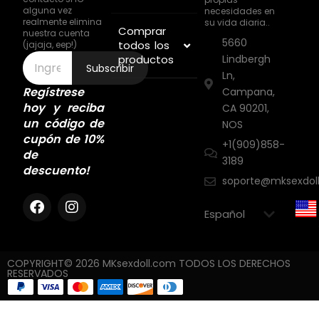
alguna vez
necesidades en
realmente elimina
su vida diaria..
Comprar
nuestra cuenta
5660
todos los
(jajaja, eep!)
productos
Lindbergh
Subscribir
Ln,
Regístrese
Campana,
hoy y reciba
CA 90201,
un código de
NOS
cupón de 10%
+1(909)858-
de
3189
descuento!
soporte@mksexdol
COPYRIGHT© 2026 MKsexdoll.com TODOS LOS DERECHOS
RESERVADOS