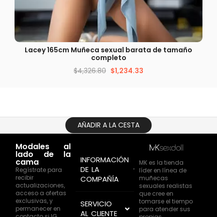
VISTA RÁPIDA
Lacey 165cm Muñeca sexual barata de tamaño
Gl
completo
$
4,326.80
$
1,234.33
AÑADIR A LA CESTA
Modales al
lado de la
INFORMACIÓN
cama
MK es la tienda
DE LA
Regístrate para
líder en línea de
recibir
muñecas
COMPAÑÍA
actualizaciones,
sexuales realistas
acceso a ofertas
que cree en
exclusivas, y
tomarse el tiempo
SERVICIO
permanecer en
para atender sus
AL CLIENTE
contacto si IG
propias