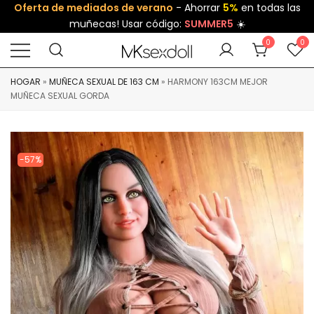
Oferta de mediados de verano
- Ahorrar
5%
en todas las
muñecas! Usar código:
SUMMER5
☀️
0
0
HOGAR
»
MUÑECA SEXUAL DE 163 CM
»
HARMONY 163CM MEJOR
MUÑECA SEXUAL GORDA
-57%