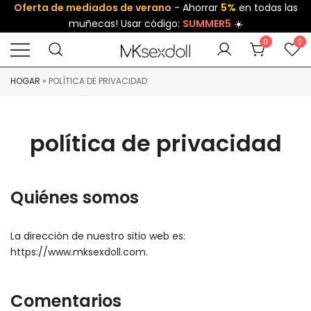
Oferta de mediados de verano
- Ahorrar
5%
en todas las
muñecas! Usar código:
SUMMER5
☀️
0
0
HOGAR
»
POLÍTICA DE PRIVACIDAD
política de privacidad
Quiénes somos
La dirección de nuestro sitio web es:
https://www.mksexdoll.com.
Comentarios