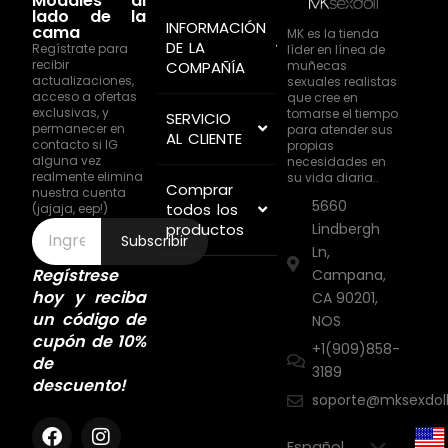
Modales al
lado de la
INFORMACIÓN
cama
MK es la tienda
DE LA
Regístrate para
líder en línea de
recibir
muñecas
COMPAÑÍA
actualizaciones,
sexuales realistas
acceso a ofertas
que cree en
exclusivas, y
tomarse el tiempo
SERVICIO
permanecer en
para atender sus
AL CLIENTE
contacto si IG
propias
alguna vez
necesidades en
realmente elimina
su vida diaria..
Comprar
nuestra cuenta
5660
todos los
(jajaja, eep!)
productos
Lindbergh
Subscribir
Ln,
Regístrese
Campana,
hoy y reciba
CA 90201,
un código de
NOS
cupón de 10%
+1(909)858-
de
3189
descuento!
soporte@mksexdol