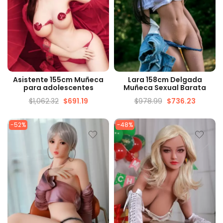
VISTA RÁPIDA
VISTA RÁPIDA
Asistente 155cm Muñeca
Lara 158cm Delgada
para adolescentes
Muñeca Sexual Barata
$
1,062.32
$
691.19
$
978.99
$
736.23
-52%
-48%