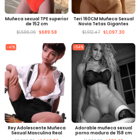
VISTA RÁPIDA
VISTA RÁPIDA
Muñeca sexual TPE superior
Teri 160CM Muñeca Sexual
de 152 cm
Novia Tetas Gigantes
$
1,586.06
$
689.58
$
1,912.47
$
1,097.30
-41%
-54%
VISTA RÁPIDA
VISTA RÁPIDA
Rey Adolescente Muñeca
Adorable muñeca sexual
Sexual Masculina Real
porno madura de 158 cm