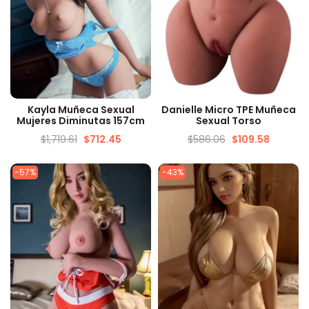
VISTA RÁPIDA
VISTA RÁPIDA
Kayla Muñeca Sexual
Danielle Micro TPE Muñeca
Mujeres Diminutas 157cm
Sexual Torso
$
1,719.61
$
712.45
$
586.06
$
109.58
-57%
-43%