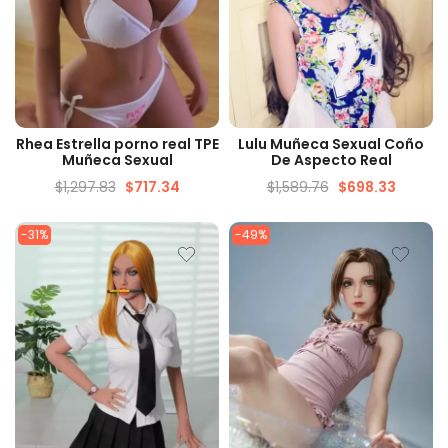
VISTA RÁPIDA
VISTA RÁPIDA
Rhea Estrella porno real TPE
Lulu Muñeca Sexual Coño
Muñeca Sexual
De Aspecto Real
$
1,297.83
$
717.34
$
1,589.76
$
698.33
-31%
-49%