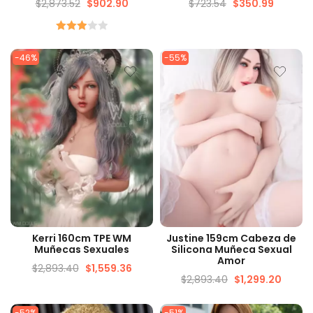
$
2,873.52
$
902.90
$
723.54
$
350.99
Calificado
3.00
de
-46%
-55%
5
VISTA RÁPIDA
VISTA RÁPIDA
Kerri 160cm TPE WM
Justine 159cm Cabeza de
Muñecas Sexuales
Silicona Muñeca Sexual
Amor
$
2,893.40
$
1,559.36
$
2,893.40
$
1,299.20
-52%
-51%