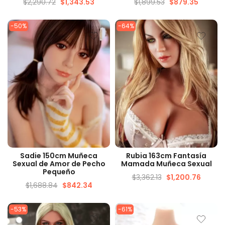
$
2,290.72
$
1,343.53
$
1,899.53
$
879.35
-50%
-64%
VISTA RÁPIDA
VISTA RÁPIDA
Sadie 150cm Muñeca
Rubia 163cm Fantasía
Sexual de Amor de Pecho
Mamada Muñeca Sexual
Pequeño
$
3,362.13
$
1,200.76
$
1,688.84
$
842.34
-53%
-61%