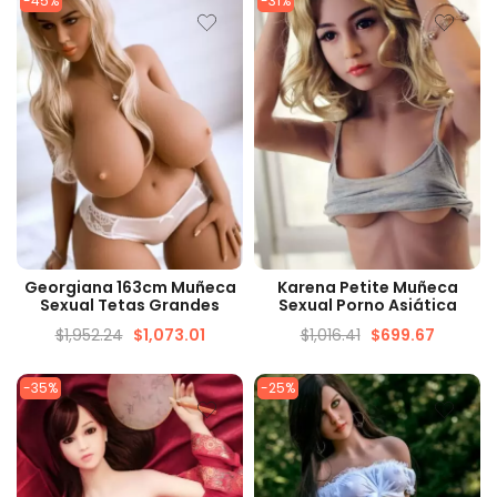
-45%
-31%
VISTA RÁPIDA
VISTA RÁPIDA
Georgiana 163cm Muñeca
Karena Petite Muñeca
Sexual Tetas Grandes
Sexual Porno Asiática
$
1,952.24
$
1,073.01
$
1,016.41
$
699.67
-35%
-25%