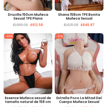
VISTA RÁPIDA
VISTA RÁPIDA
Drucilla 150cm Muñeca
Shana 158cm TPE Bonita
Sexual TPE Plana
Muñeca Sexual
$
1,886.06
$
912.58
$
1,635.98
$
846.87
-69%
-51%
VISTA RÁPIDA
VISTA RÁPIDA
Essence Muñeca sexual de
Estrella Poco La Mitad Del
tamaño natural de 158 cm
Cuerpo Muñeca Sexual