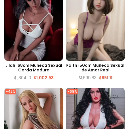
VISTA RÁPIDA
VISTA RÁPIDA
Lilah 168cm Muñeca Sexual
Faith 150cm Muñeca Sexual
Gorda Madura
de Amor Real
$
1,804.10
$
1,002.93
$
1,699.83
$
851.11
-42%
-68%