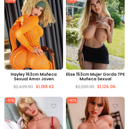
VISTA RÁPIDA
VISTA RÁPIDA
Hayley 163cm Muñeca
Elise 153cm Mujer Gorda TPE
Sexual Amor Joven
Muñeca Sexual
$
2,499.90
$
1,188.62
$
2,299.90
$
1,126.06
-51%
-43%