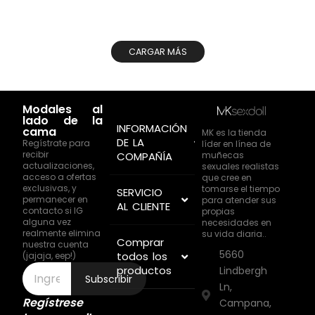
CARGAR MÁS
Modales al
lado de la
INFORMACIÓN
cama
MK es la tienda
DE LA
Regístrate para
líder en línea de
recibir
muñecas
COMPAÑÍA
actualizaciones,
sexuales realistas
acceso a ofertas
que cree en
exclusivas, y
tomarse el tiempo
SERVICIO
permanecer en
para atender sus
AL CLIENTE
contacto si IG
propias
alguna vez
necesidades en
realmente elimina
su vida diaria..
Comprar
nuestra cuenta
5660
todos los
(jajaja, eep!)
productos
Lindbergh
Subscribir
Ln,
Regístrese
Campana,