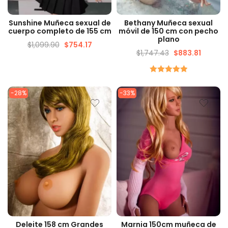
VISTA RÁPIDA
VISTA RÁPIDA
Sunshine Muñeca sexual de
Bethany Muñeca sexual
cuerpo completo de 155 cm
móvil de 150 cm con pecho
plano
$
1,099.90
$
754.17
$
1,747.43
$
883.81
Calificado
5.00
de 5
-28%
-33%
VISTA RÁPIDA
VISTA RÁPIDA
Deleite 158 cm Grandes
Marnia 150cm muñeca de