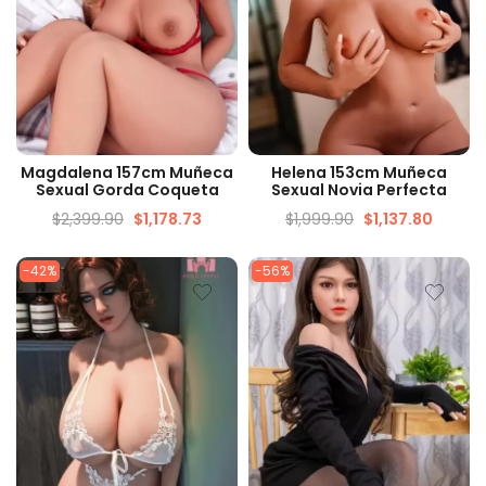
VISTA RÁPIDA
VISTA RÁPIDA
Magdalena 157cm Muñeca
Helena 153cm Muñeca
Sexual Gorda Coqueta
Sexual Novia Perfecta
$
2,399.90
$
1,178.73
$
1,999.90
$
1,137.80
-42%
-56%