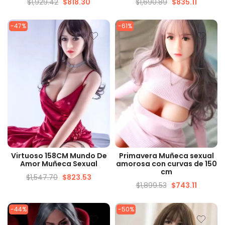
$
1,929.42
$
818.30
$
1,690.89
$
835.11
-47%
-61%
VISTA RÁPIDA
VISTA RÁPIDA
Virtuoso 158CM Mundo De
Primavera Muñeca sexual
Amor Muñeca Sexual
amorosa con curvas de 150
cm
$
1,547.70
$
823.53
$
1,899.53
$
743.11
-44%
-50%