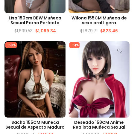
VISTA RÁPIDA
VISTA RÁPIDA
Lisa 150cm BBW Muñeca
Wilona 155CM Muñeca de
Sexual Porno Perfecta
sexo oral ligera
$
1,899.53
$
1,099.34
$
1,879.71
$
823.46
-58%
-51%
VISTA RÁPIDA
VISTA RÁPIDA
Sacha 155CM Muñeca
Deseado 158CM Anime
Sexual de Aspecto Maduro
Realista Muñeca Sexual