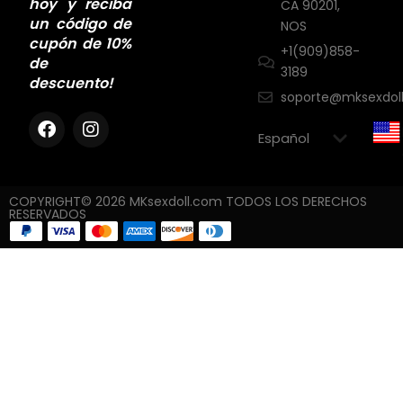
hoy y reciba
CA 90201,
un código de
NOS
cupón de 10%
+1(909)858-
de
3189
descuento!
soporte@mksexdol
COPYRIGHT© 2026 MKsexdoll.com TODOS LOS DERECHOS
RESERVADOS