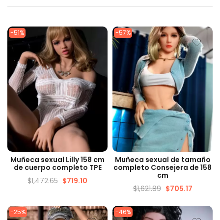
-51%
-57%
VISTA RÁPIDA
VISTA RÁPIDA
Muñeca sexual Lilly 158 cm
Muñeca sexual de tamaño
de cuerpo completo TPE
completo Consejera de 158
cm
$
1,472.65
$
719.10
$
1,621.89
$
705.17
-25%
-46%