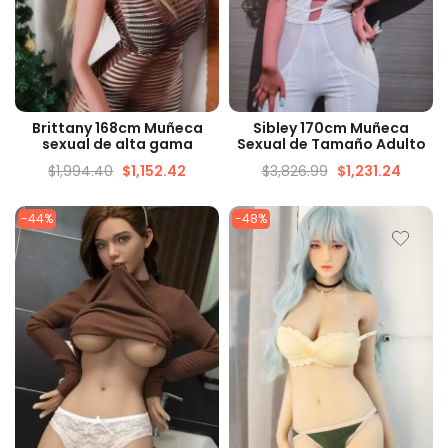
VISTA RÁPIDA
VISTA RÁPIDA
Brittany 168cm Muñeca
Sibley 170cm Muñeca
sexual de alta gama
Sexual de Tamaño Adulto
$
1,994.40
$
1,152.42
$
3,826.99
$
1,231.24
-44%
-48%