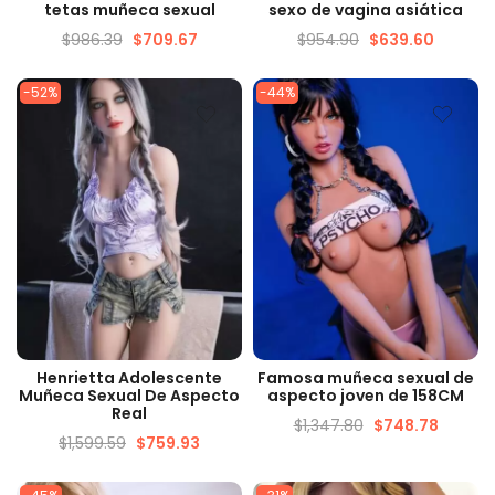
tetas muñeca sexual
sexo de vagina asiática
$
986.39
$
709.67
$
954.90
$
639.60
-52%
-44%
VISTA RÁPIDA
VISTA RÁPIDA
Henrietta Adolescente
Famosa muñeca sexual de
Muñeca Sexual De Aspecto
aspecto joven de 158CM
Real
$
1,347.80
$
748.78
$
1,599.59
$
759.93