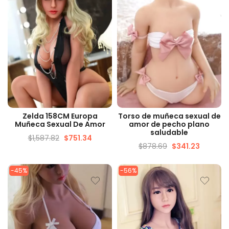
VISTA RÁPIDA
VISTA RÁPIDA
Zelda 158CM Europa
Torso de muñeca sexual de
Muñeca Sexual De Amor
amor de pecho plano
saludable
$
1,587.82
$
751.34
$
878.69
$
341.23
-45%
-56%