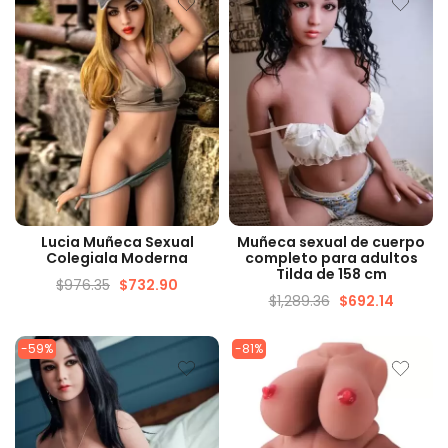
VISTA RÁPIDA
VISTA RÁPIDA
Lucia Muñeca Sexual
Muñeca sexual de cuerpo
Colegiala Moderna
completo para adultos
Tilda de 158 cm
$
976.35
$
732.90
$
1,289.36
$
692.14
-59%
-81%