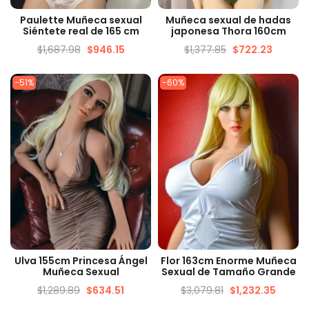
VISTA RÁPIDA
VISTA RÁPIDA
Paulette Muñeca sexual
Muñeca sexual de hadas
Siéntete real de 165 cm
japonesa Thora 160cm
$
1,687.98
$
946.15
$
1,377.85
$
722.23
-51%
-60%
VISTA RÁPIDA
VISTA RÁPIDA
Ulva 155cm Princesa Ángel
Flor 163cm Enorme Muñeca
Muñeca Sexual
Sexual de Tamaño Grande
$
1,289.89
$
634.51
$
3,079.81
$
1,232.35