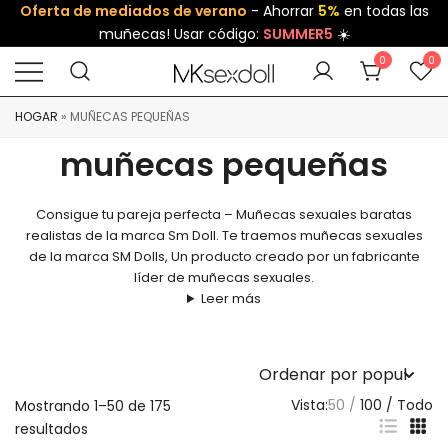
Oferta de mediados de verano
- Ahorrar
5%
en todas las
muñecas! Usar código:
SUMMER5
☀️
0
0
HOGAR
»
MUÑECAS PEQUEÑAS
muñecas pequeñas
Consigue tu pareja perfecta – Muñecas sexuales baratas
realistas de la marca Sm Doll. Te traemos muñecas sexuales
de la marca SM Dolls, Un producto creado por un fabricante
líder de muñecas sexuales.
Leer más
Vista:
50
100
Todo
Mostrando 1–50 de 175
resultados