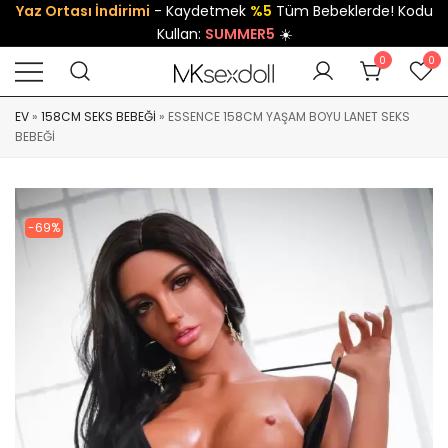
Yaz Ortası İndirimi
- Kaydetmek
%5
Tüm Bebeklerde! Kodu
Kullan:
SUMMER5
☀️
0
0
EV
»
158CM SEKS BEBEĞI
»
ESSENCE 158CM YAŞAM BOYU LANET SEKS
BEBEĞI
-69%