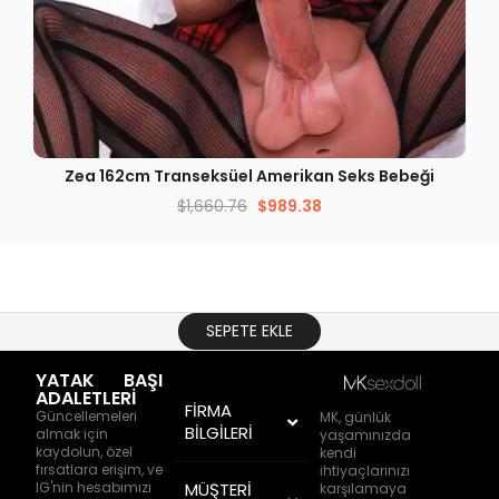
HIZLI GÖRÜNÜM
Zea 162cm Transeksüel Amerikan Seks Bebeği
$
1,660.76
$
989.38
SEPETE EKLE
YATAK BAŞI
ADALETLERİ
FİRMA
Güncellemeleri
MK, günlük
BİLGİLERİ
almak için
yaşamınızda
kaydolun, özel
kendi
fırsatlara erişim, ve
ihtiyaçlarınızı
IG'nin hesabımızı
MÜŞTERİ
karşılamaya