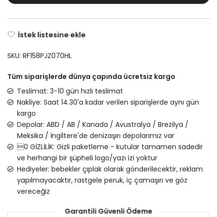
İstek listesine ekle
SKU:
RF158PJZ070HL
Tüm siparişlerde dünya çapında ücretsiz kargo
Teslimat: 3-10 gün hızlı teslimat
Nakliye: Saat 14.30'a kadar verilen siparişlerde aynı gün
kargo
Depolar: ABD / AB / Kanada / Avustralya / Brezilya /
Meksika / İngiltere'de denizaşırı depolarımız var
0 GİZLİLİK: Gizli paketleme - kutular tamamen sadedir
ve herhangi bir şüpheli logo/yazı izi yoktur
Hediyeler: bebekler çıplak olarak gönderilecektir, reklam
yapılmayacaktır, rastgele peruk, iç çamaşırı ve göz
vereceğiz
Garantili Güvenli Ödeme