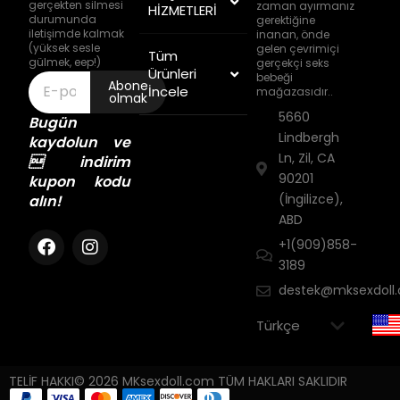
gerçekten silmesi
zaman ayırmanız
HİZMETLERİ
durumunda
gerektiğine
iletişimde kalmak
inanan, önde
(yüksek sesle
gelen çevrimiçi
Tüm
gülmek, eep!)
gerçekçi seks
Ürünleri
bebeği
Abone
İncele
mağazasıdır..
olmak
5660
Bugün
Lindbergh
kaydolun ve
Ln, Zil, CA
 indirim
90201
kupon kodu
(İngilizce),
alın!
ABD
+1(909)858-
3189
destek@mksexdoll
TELİF HAKKI© 2026 MKsexdoll.com TÜM HAKLARI SAKLIDIR