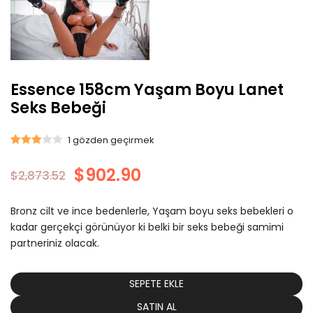
Essence 158cm Yaşam Boyu Lanet
Seks Bebeği
1
gözden geçirmek
Derecelendirilmiş
1
$
902.90
3.00
5
$
2,873.52
üzerinden
müşteri
Bronz cilt ve ince bedenlerle, Yaşam boyu seks bebekleri o
puanı
kadar gerçekçi görünüyor ki belki bir seks bebeği samimi
partneriniz olacak.
SEPETE EKLE
SATIN AL