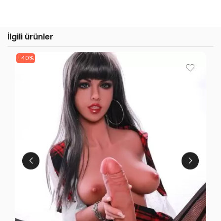
İlgili ürünler
-40%
-