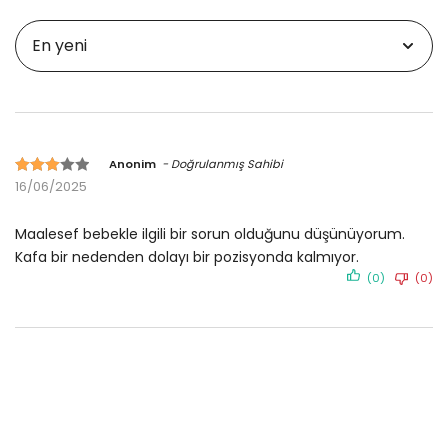
Anonim
- Doğrulanmış Sahibi
Derecelendirilmiş
16/06/2025
3 5
üzerinden
Maalesef bebekle ilgili bir sorun olduğunu düşünüyorum.
müşteri
Kafa bir nedenden dolayı bir pozisyonda kalmıyor.
derecelendirmelerine
(0)
(0)
göre.