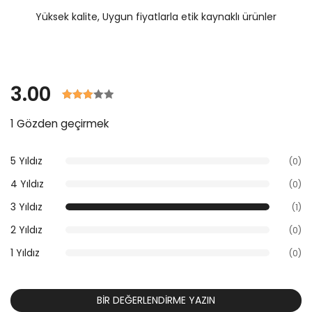
Yüksek kalite, Uygun fiyatlarla etik kaynaklı ürünler
3.00
Derecelendirilmiş
1 Gözden geçirmek
3.00 5
üzerinden
müşteri
5 Yıldız
(0)
derecelendirmelerine
4 Yıldız
(0)
göre.
3 Yıldız
(1)
2 Yıldız
(0)
1 Yıldız
(0)
BIR DEĞERLENDIRME YAZIN