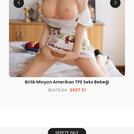
HIZLI GÖRÜNÜM
Birlik Minyon Amerikan TPE Seks Bebeği
$
1,070.24
$
697.51
SEPETE EKLE