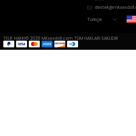
destek@mksexdoll
TELİF HAKKI© 2026 MKsexdoll.com TÜM HAKLARI SAKLIDIR