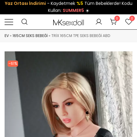
Yaz Ortası İndirimi
- Kaydetmek
%5
Tüm Bebeklerde! Kodu
Kullan:
SUMMER5
☀️
0
0
EV
»
165CM SEKS BEBEĞI
»
TRIX 165CM TPE SEKS BEBEĞI ABD
-61%