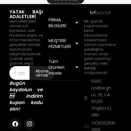
YATAK BAŞI
ADALETLERİ
FİRMA
Güncellemeleri
MK, günlük
BİLGİLERİ
almak için
yaşamınızda
kaydolun, özel
kendi
fırsatlara erişim, ve
ihtiyaçlarınızı
IG'nin hesabımızı
MÜŞTERİ
karşılamaya
gerçekten silmesi
zaman ayırmanız
HİZMETLERİ
durumunda
gerektiğine
iletişimde kalmak
inanan, önde
(yüksek sesle
gelen çevrimiçi
Tüm
gülmek, eep!)
gerçekçi seks
Ürünleri
bebeği
Abone
İncele
mağazasıdır..
olmak
5660
Bugün
Lindbergh
kaydolun ve
Ln, Zil, CA
 indirim
90201
kupon kodu
(İngilizce),
alın!
ABD
+1(909)858-
3189