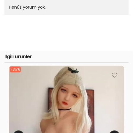
Henüz yorum yok.
İlgili ürünler
-35%
-