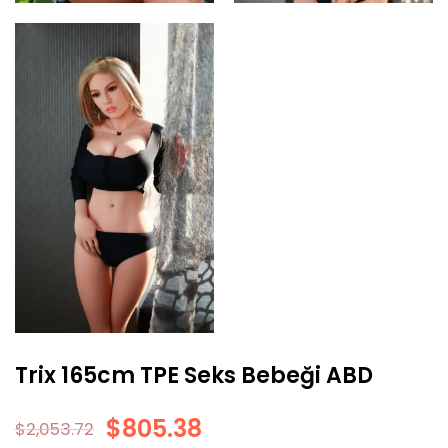
Trix 165cm TPE Seks Bebeği ABD
$
805.38
$
2,053.72