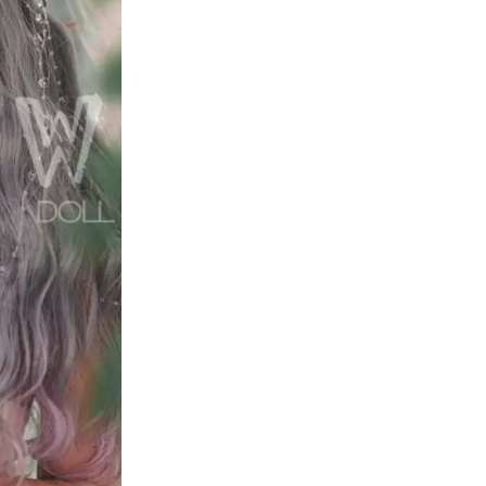
Ajouter à la liste de 
SKU:
WM160B-432
Livraison gratuite dans 
Livraison: 3-10 jours livr
Expédition: Expédition
Entrepôts: Nous avons d
Australie / Brésil / Me
100% CONFIDENTIALITÉ: 
laissent aucune trace d
Cadeaux: Les poupées s
donnerons au hasard des