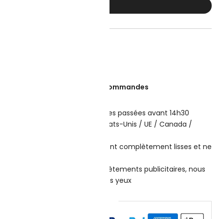
ACHETER MAINTENANT
souhaits
le monde entier sur toutes les commandes
aison rapide
 le jour même pour les commandes passées avant 14h30
es entrepôts à l’étranger aux États-Unis / UE / Canada /
xique / Royaume-Uni, etc
Emballage discret - Les boîtes sont complètement lisses et ne
e logos/écritures suspects.
eront expédiées nues, pas de vêtements publicitaires, nous
 perruques, de la lingerie et des yeux
Paiement sécurisé garanti