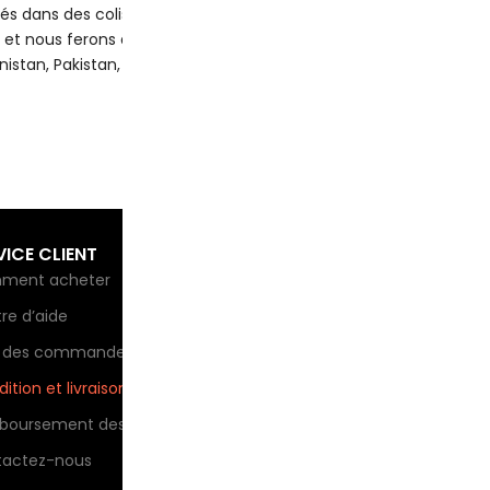
és dans des colis séparés, même si vous avez spécifié l’expédit
s et nous ferons de notre mieux pour vous aider.
tan, Pakistan, Jordanie, Libye, Kosovo, Irak, Birmanie, etc..
VICE CLIENT
INFO DE COMPAGNIE
BO
Ins
ment acheter
À propos de nous
des
re d’aide
Modes de paiement
IG 
i des commandes
Blog de poupées sexuelles
ition et livraison
politique de confidentialité
Ins
oursement des retours
Termes et conditions
réd
tactez-nous