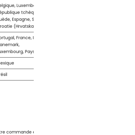
elgique, Luxembourg, Pays-Bas, Autriche, Danemark, France, Roya
épublique tchèque, Royaume-Uni, Pologne, Hongrie, Estonie, Letton
uède, Espagne, Slovaquie, Finlande, Irlande, Bulgarie, Roumanie, G
roatie (Hrvatska), Allemagne, Norvège, Suisse
ortugal, France, Italie, Autriche, République tchèque, Danemark,
anemark,
uxembourg, Pays-Bas, Belgique, Royaume-Uni, Hongrie, Pologne, 
exique
résil
 commande expédiée, mais parfois, en raison de la livraison grat