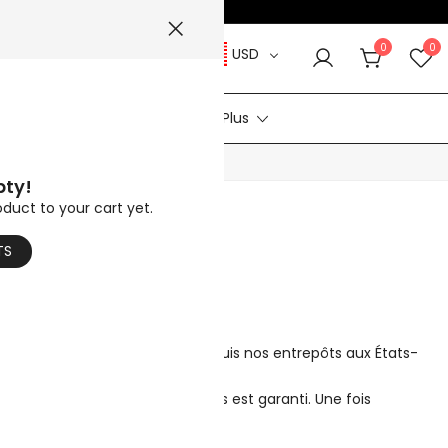
:
SUMMER5
☀️
0
0
USD
le
Vidéos
Aide Plus
CHAUD
pty!
oduct to your cart yet.
TS
vraison gratuite directement depuis nos entrepôts aux États-
els que FedEx et UPS, Votre colis est garanti. Une fois
ure de son arrivée.