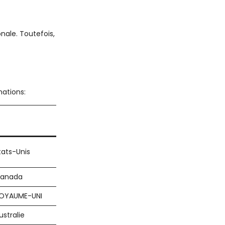
onale. Toutefois, Il y a certains endroits où nous ne sommes pas 
mations:
Votre pays
tats-Unis
anada
OYAUME-UNI
ustralie