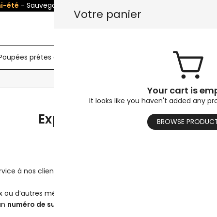
i-été
- Sauvegarder
5%
sur toutes les poupées! Utiliser le code
Votre panier
Poupées prêtes à être expédiées
Torse de poupée sexuel
Your cart is em
It looks like you haven't added any pr
Expédition et livraison
BROWSE PRODUC
e à nos clients. Vous avez la possibilité de bénéficier de la li
dEx ou d’autres méthodes les plus rapides. Avec des transporteurs t
 un
numéro de suivi
afin que vous puissiez estimer la date et l’he