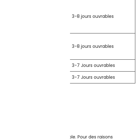
ume-Uni, Italie,
ie, Lituanie, Portugal,
3-8 jours ouvrables
rèce, Islande, Malte,
 République tchèque,
3-8 jours ouvrables
Slovaquie, Slovénie
3-7 Jours ouvrables
3-7 Jours ouvrables
uite, le suivi n’est pas disponible. Pour des raisons