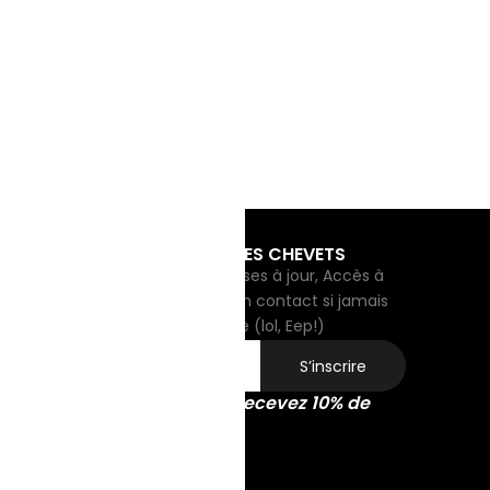
ion combinée.
NNES MANIÈRES AU CHEVET DES CHEVETS
crivez-vous pour recevoir des mises à jour, Accès à
 offres exclusives, et de rester en contact si jamais
supprime vraiment notre compte (lol, Eep!)
S’inscrire
crivez-vous aujourd’hui et recevez 10% de
uction sur le code promo!