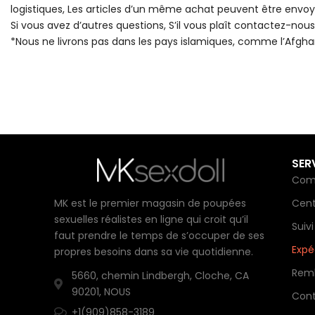
logistiques, Les articles d’un même achat peuvent être envoy
Si vous avez d’autres questions, S’il vous plaît contactez-nou
*Nous ne livrons pas dans les pays islamiques, comme l’Afghanis
SER
Com
MK est le premier magasin de poupées
Cent
sexuelles réalistes en ligne qui croit qu’il
Suiv
faut prendre le temps de s’occuper de ses
Expéd
propres besoins dans sa vie quotidienne.
Remb
5660, chemin Lindbergh, Cloche, CA
90201, NOUS
Con
+1(909)858-3189