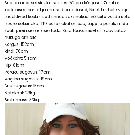
See on noor seksinukk, seistes 152 cm kõrgusel. Zeral on
keskmised rinnad ja armsad omadused, Nii et kui teile väga
meeldivad keskmised rinnad seksinukud, võiksite valida selle
noore seksinuku. TPE seksinukul on suu, tupp ja pärak, mida
saab peenisesse sisestada, Kuid tõukamisel on soovitatav
nukuga õrn olla.
Kõrgus: 152cm
Rind: 70cm
Vöökoht: 54cm
Hip: 81cm
Päraku sügavus: 17cm
Vagiina sügavus: 18cm
Suu sügavus: 15cm
Netokaal: 28kg
Brutomass: 33kg