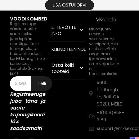
LISA OSTUKORVI
VOODIKOMBED
Registreeruge
ETTEVÕTTE
värskenduste
MK on juhtiv
INFO
saamiseks,
realistlik
juurdepääs
seksinukkude
ainuõiguslikele
veebipood, mis
tehingutele, ja
KLIENDITEENINDUS
usub, et võtab
hoida ühendust,
aega oma
kui IG kunagi meie
igapäevaelus
konto tõesti
oma vajaduste
Osta kõiki
kustutab (Ha-ha,
eest
tooteid
EEP!)
hoolitsemiseks.
5660
Telli
Lindbergh
Registreeruge
Ln, Bell, CA
juba täna ja
90201, MEILE
saate
+1(909)858-
kupongikoodi
3189
10%
soodsamalt!
support@mksexdol