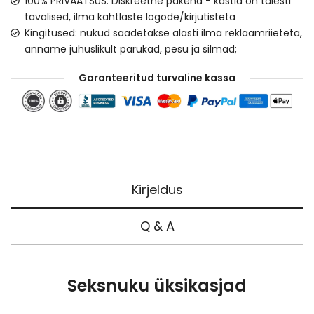
100% PRIVAATSUS: Diskreetne pakend - kastid on täiesti
tavalised, ilma kahtlaste logode/kirjutisteta
Kingitused: nukud saadetakse alasti ilma reklaamriieteta,
anname juhuslikult parukad, pesu ja silmad;
Garanteeritud turvaline kassa
Kirjeldus
Q & A
Seksnuku üksikasjad