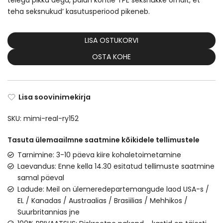
teiega pikka aega, palun kohtle TPE seksnukke õrnalt, et
teha seksnukud’ kasutusperiood pikeneb.
LISA OSTUKORVI
OSTA KOHE
Lisa soovinimekirja
SKU:
mimi-real-ry152
Tasuta ülemaailmne saatmine kõikidele tellimustele
Tarnimine: 3-10 päeva kiire kohaletoimetamine
Laevandus: Enne kella 14.30 esitatud tellimuste saatmine
samal päeval
Ladude: Meil on ülemeredepartemangude laod USA-s /
EL / Kanadas / Austraalias / Brasiilias / Mehhikos /
Suurbritannias jne