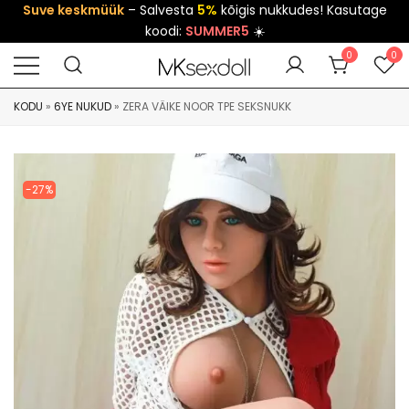
Suve keskmüük
– Salvesta
5%
kõigis nukkudes! Kasutage
koodi:
SUMMER5
☀️
0
0
KODU
»
6YE NUKUD
»
ZERA VÄIKE NOOR TPE SEKSNUKK
-27%