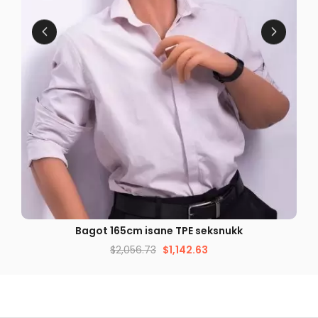
KIIRE VAADE
Bagot 165cm isane TPE seksnukk
$
2,056.73
$
1,142.63