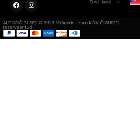
AUTORIÕIGUSED © 2026 MKsexdoll.com KÕIK ÕIGUSED
reserveeritud