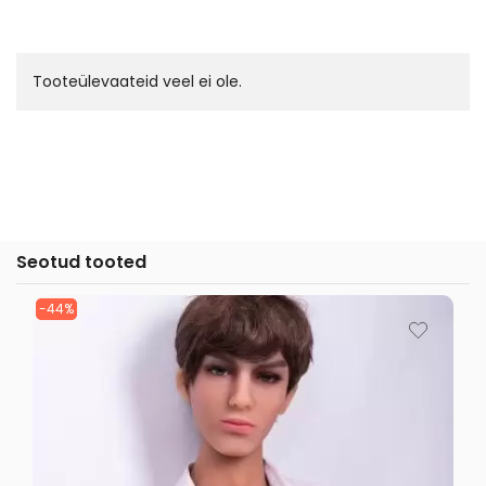
Tooteülevaateid veel ei ole.
Seotud tooted
-44%
-