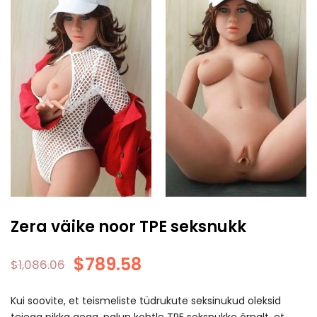
Zera väike noor TPE seksnukk
$
789.58
$
1,086.06
Kui soovite, et teismeliste tüdrukute seksinukud oleksid