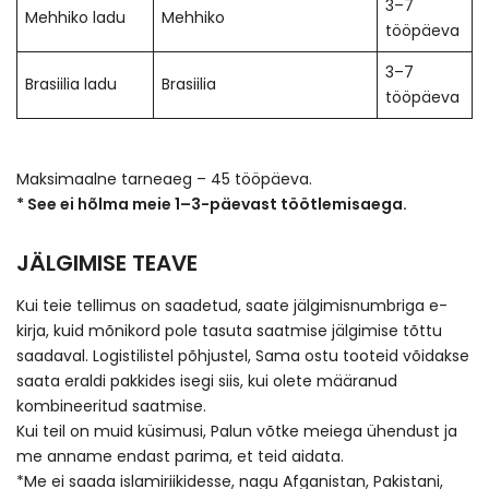
3–7
Mehhiko ladu
Mehhiko
tööpäeva
3–7
Brasiilia ladu
Brasiilia
tööpäeva
Maksimaalne tarneaeg – 45 tööpäeva.
* See ei hõlma meie 1–3-päevast töötlemisaega.
JÄLGIMISE TEAVE
Kui teie tellimus on saadetud, saate jälgimisnumbriga e-
kirja, kuid mõnikord pole tasuta saatmise jälgimise tõttu
saadaval. Logistilistel põhjustel, Sama ostu tooteid võidakse
saata eraldi pakkides isegi siis, kui olete määranud
kombineeritud saatmise.
Kui teil on muid küsimusi, Palun võtke meiega ühendust ja
me anname endast parima, et teid aidata.
*Me ei saada islamiriikidesse, nagu Afganistan, Pakistani,