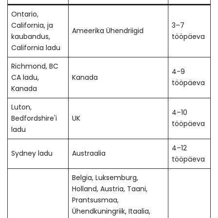
Ontario,
California, ja
3–7
Ameerika Ühendriigid
kaubandus,
tööpäeva
California ladu
Richmond, BC
4-9
CA ladu,
Kanada
tööpäeva
Kanada
Luton,
4–10
Bedfordshire'i
UK
tööpäeva
ladu
4–12
Sydney ladu
Austraalia
tööpäeva
Belgia, Luksemburg,
Holland, Austria, Taani,
Prantsusmaa,
Ühendkuningriik, Itaalia,