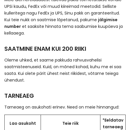
UPSi kaudu, FedEx või muud kiireimad meetodid. Selliste
kulleritega nagu FedEx ja UPS, Sinu pakk on garanteeritud.
Kui teie nukk on saatmise lõpetanud, pakume
jälgimise
number
et saaksite hinnata tema saabumise kuupäeva ja
kellaaega.
SAATMINE ENAM KUI 200 RIIKI
Oleme uhked, et saame pakkuda rahvusvahelisi
saatmisteenuseid. Kuid, on mõned kohad, kuhu me ei saa
saata. Kui olete pärit ühest neist riikidest, võtame teiega
ühendust.
TARNEAEG
Tarneaeg on asukohati erinev. Need on meie hinnangud:
*Eeldatav
Lao asukoht
Teie riik
tarneaeg