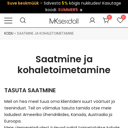
Suve keskmüük
– Salvesta
5%
kõigis nukkudes! Kasutage
koodi:
SUMMER5
☀️
0
0
KODU
»
SAATMINE JA KOHALETOIMETAMINE
Saatmine ja
kohaletoimetamine
TASUTA SAATMINE
Meil on hea meel tuua oma klientideni suurt väärtust ja
teenindust. Teil on võimalus tasuta tarnida otse meie
ladudest Ameerika Ühendriikides, Kanada, Austraalia ja
Euroopa.
Meie ülemereladudest tulevad pakid toimetatakse kohale