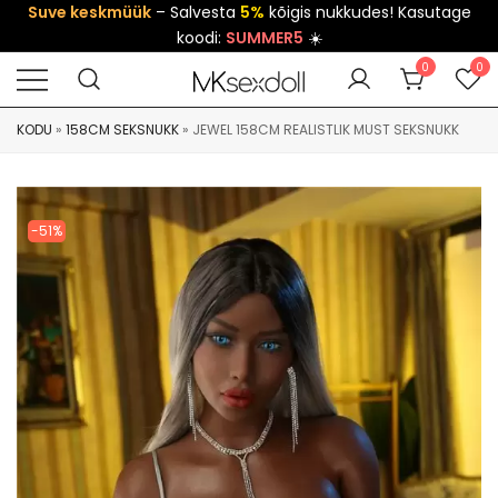
Suve keskmüük
– Salvesta
5%
kõigis nukkudes! Kasutage
koodi:
SUMMER5
☀️
0
0
KODU
»
158CM SEKSNUKK
»
JEWEL 158CM REALISTLIK MUST SEKSNUKK
-51%