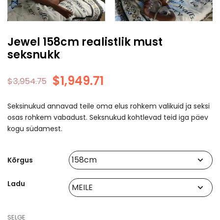
Jewel 158cm realistlik must
seksnukk
$
1,949.71
$
3,954.75
Seksinukud annavad teile oma elus rohkem valikuid ja seksi
osas rohkem vabadust. Seksnukud kohtlevad teid iga päev
kogu südamest.
Kõrgus
Ladu
SELGE