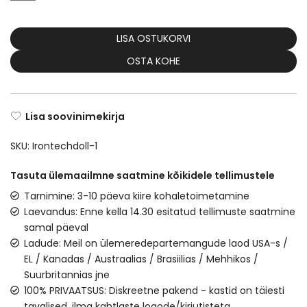
LISA OSTUKORVI
OSTA KOHE
Lisa soovinimekirja
SKU:
Irontechdoll-1
Tasuta ülemaailmne saatmine kõikidele tellimustele
Tarnimine: 3-10 päeva kiire kohaletoimetamine
Laevandus: Enne kella 14.30 esitatud tellimuste saatmine
samal päeval
Ladude: Meil on ülemeredepartemangude laod USA-s /
EL / Kanadas / Austraalias / Brasiilias / Mehhikos /
Suurbritannias jne
100% PRIVAATSUS: Diskreetne pakend - kastid on täiesti
tavalised, ilma kahtlaste logode/kirjutisteta