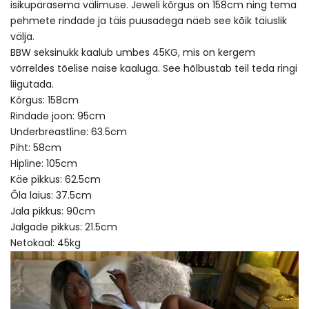
isikupärasema välimuse. Jeweli kõrgus on 158cm ning tema
pehmete rindade ja täis puusadega näeb see kõik täiuslik
välja.
BBW seksinukk kaalub umbes 45KG, mis on kergem
võrreldes tõelise naise kaaluga. See hõlbustab teil teda ringi
liigutada.
Kõrgus: 158cm
Rindade joon: 95cm
Underbreastline: 63.5cm
Piht: 58cm
Hipline: 105cm
Käe pikkus: 62.5cm
Õla laius: 37.5cm
Jala pikkus: 90cm
Jalgade pikkus: 21.5cm
Netokaal: 45kg