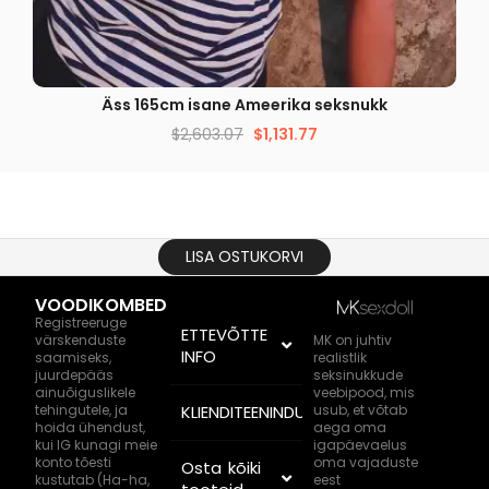
KIIRE VAADE
Äss 165cm isane Ameerika seksnukk
$
2,603.07
$
1,131.77
LISA OSTUKORVI
VOODIKOMBED
Registreeruge
ETTEVÕTTE
värskenduste
MK on juhtiv
INFO
saamiseks,
realistlik
juurdepääs
seksinukkude
ainuõiguslikele
veebipood, mis
tehingutele, ja
KLIENDITEENINDUS
usub, et võtab
hoida ühendust,
aega oma
kui IG kunagi meie
igapäevaelus
konto tõesti
oma vajaduste
Osta kõiki
kustutab (Ha-ha,
eest