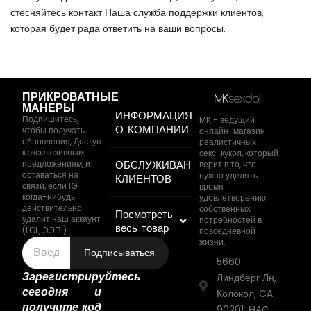
стесняйтесь
контакт
Наша служба поддержки клиентов,
которая будет рада ответить на ваши вопросы.
ПРИКРОВАТНЫЕ
МАНЕРЫ
ИНФОРМАЦИЯ
Подпишитесь,
MK - ведущий
О КОМПАНИИ
чтобы получать
онлайн-магазин
обновления, Доступ
реалистичных
к эксклюзивным
секс-кукол, который
предложениям, и
ОБСЛУЖИВАНИЕ
верит в то, что
оставаться на
нужно уделять
КЛИЕНТОВ
связи, если IG
время
когда-нибудь
удовлетворению
действительно
собственных
Посмотреть
удалит наш аккаунт
потребностей в
весь товар
(LOL, ЭЭП!)
повседневной
жизни.
Подписываться
5660
Зарегистрируйтесь
Линдберг Лн,
сегодня и
Колокол, CA
получите код
90201, НАС