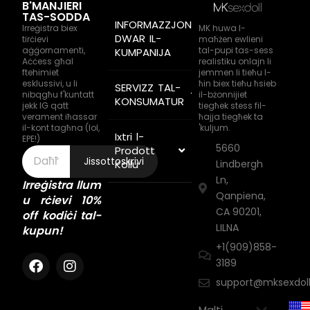
B'MANJIERI
TAS-SODDA
INFORMAZZJONI
Irreġistra biex
MK huwa l-
DWAR IL-
tirċievi
maħżen ewlieni
aġġornamenti,
tal-pupi tas-sess
KUMPANIJA
Aċċess għal
realistiku onlajn li
ftehimiet
jemmen li tieħu l-
esklussivi, u li
ħin biex tieħu ħsieb
SERVIZZ TAL-
nibqgħu f'kuntatt
il-bżonnijiet
KONSUMATUR
jekk IG qatt
tiegħek stess fil-
verament iħassar
ħajja tiegħek ta
il-kont tagħna (lol,
'kuljum.
Ixtri l-
EPE!)
5660
Prodott
Jissottoskrivi
Kollu
Lindbergh
Ln,
Irreġistra llum
Qanpiena,
u rċievi 10%
CA 90201,
off kodiċi tal-
LILNA
kupun!
+1(909)858-
3189
support@mksexdol