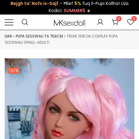
Bejgħ ta' Nofs is-Sajf
– Ħlief
5%
fuq il-Pupi Kollha! Uża
Kodiċi:
SUMMER5
☀️
0
0
DAR
»
PUPA SESSWALI TA '158CM
»
TRIXIE 158CM COSPLAY PUPA
SESSWALI GĦALL-ADULTI
-57%