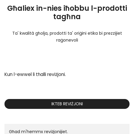
Għaliex in-nies iħobbu l-prodotti
tagħna
Ta' kwalità għolja, prodotti ta' oriġini etika bi prezzijiet
raġonevoli
Kun l-ewwel li tħalli reviżjoni.
IKTEB REVIŻJONI
Għad m'hemmx reviżjonijiet.