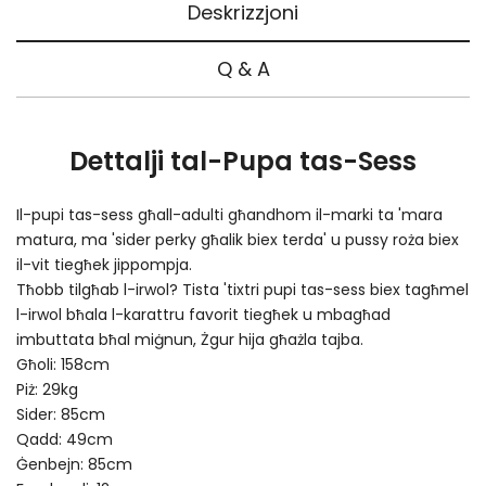
Deskrizzjoni
Q & A
Dettalji tal-Pupa tas-Sess
Il-pupi tas-sess għall-adulti għandhom il-marki ta 'mara
matura, ma 'sider perky għalik biex terda' u pussy roża biex
il-vit tiegħek jippompja.
Tħobb tilgħab l-irwol? Tista 'tixtri pupi tas-sess biex tagħmel
l-irwol bħala l-karattru favorit tiegħek u mbagħad
imbuttata bħal miġnun, Żgur hija għażla tajba.
Għoli: 158cm
Piż: 29kg
Sider: 85cm
Qadd: 49cm
Ġenbejn: 85cm