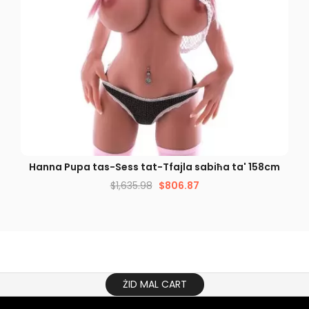
DEHRA MGĦAĠĠLA
a
Hanna Pupa tas-Sess tat-Tfajla sabiħa ta' 158cm
$
1,635.98
$
806.87
ŻID MAL CART