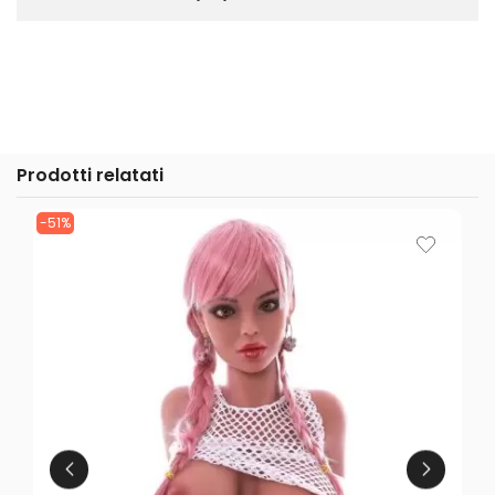
Prodotti relatati
-51%
-