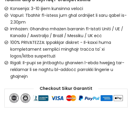
Konsenja: 3-10 ijiem kunsinna veloċi
Vapuri: Tbaħħir fl-istess jum għal ordnijiet li saru qabel is-
2.30pm
Imħażen: Għandna mħażen barranin fl-Istati Uniti / UE /
Kanada / Awstralja / Brażil / Messiku / UK eċċ
100% PRIVATEZZA: Ippakkjar diskret - Il-kaxxi huma
kompletament sempliċi mingħajr traċċa ta' xi
logos/kitba suspettużi
Rigali: Il-pupi se jintbagħtu għarwien l-ebda ħwejjeġ tar-
reklamar li se nagħtu bl-addoċċ parrokki lingerie u
għajnejn
Checkout Sikur Garantit