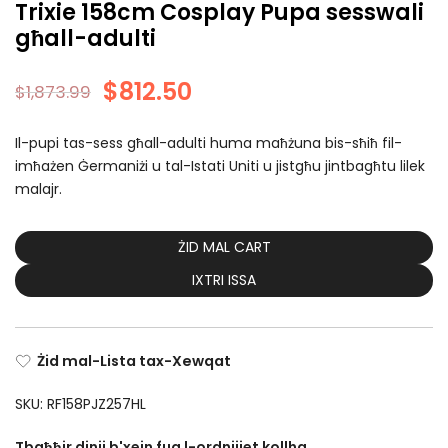
Trixie 158cm Cosplay Pupa sesswali
għall-adulti
$
812.50
$
1,873.99
Il-pupi tas-sess għall-adulti huma maħżuna bis-sħiħ fil-
imħażen Ġermaniżi u tal-Istati Uniti u jistgħu jintbagħtu lilek
malajr.
ŻID MAL CART
IXTRI ISSA
Żid mal-Lista tax-Xewqat
SKU:
RF158PJZ257HL
Tbaħħir dinji b'xejn fuq l-ordnijiet kollha