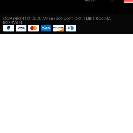
COPYRIGHT© 2026 MKsexdoll.com DRITTIJIET KOLLHA
RISERVATI