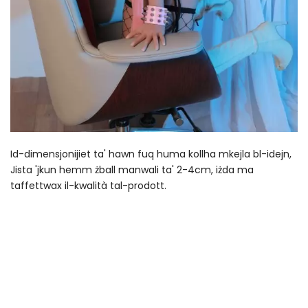
Id-dimensjonijiet ta' hawn fuq huma kollha mkejla bl-idejn,
Jista 'jkun hemm żball manwali ta' 2-4cm, iżda ma
taffettwax il-kwalità tal-prodott.