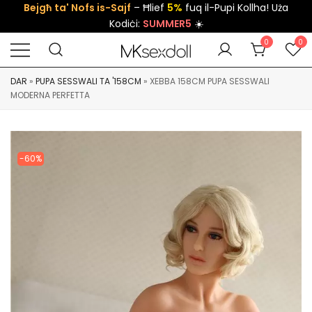
Bejgħ ta' Nofs is-Sajf
– Ħlief
5%
fuq il-Pupi Kollha! Uża
Kodiċi:
SUMMER5
☀️
0
0
DAR
»
PUPA SESSWALI TA '158CM
»
XEBBA 158CM PUPA SESSWALI
MODERNA PERFETTA
-60%