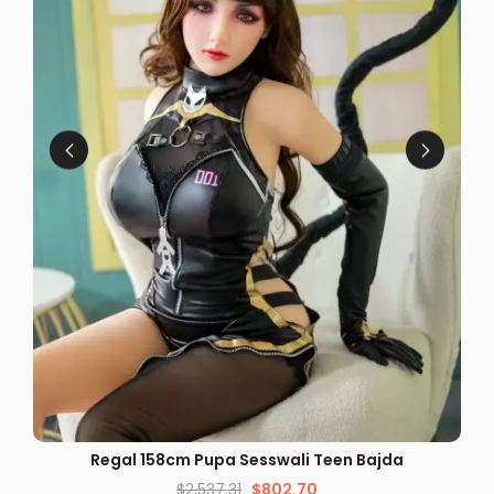
DEHRA MGĦAĠĠLA
Regal 158cm Pupa Sesswali Teen Bajda
$
2,537.31
$
802.70