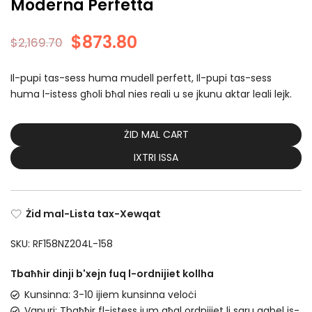
Moderna Perfetta
$
873.80
$
2,169.70
Il-pupi tas-sess huma mudell perfett, Il-pupi tas-sess
huma l-istess għoli bħal nies reali u se jkunu aktar leali lejk.
ŻID MAL CART
IXTRI ISSA
Żid mal-Lista tax-Xewqat
SKU:
RF158NZ204L-158
Tbaħħir dinji b'xejn fuq l-ordnijiet kollha
Kunsinna: 3-10 ijiem kunsinna veloċi
Vapuri: Tbaħħir fl-istess jum għal ordnijiet li saru qabel is-