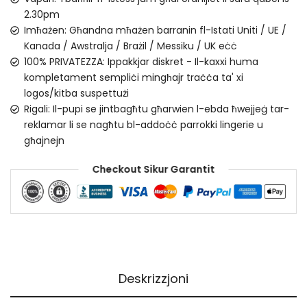
2.30pm
Imħażen: Għandna mħażen barranin fl-Istati Uniti / UE /
Kanada / Awstralja / Brażil / Messiku / UK eċċ
100% PRIVATEZZA: Ippakkjar diskret - Il-kaxxi huma
kompletament sempliċi mingħajr traċċa ta' xi
logos/kitba suspettużi
Rigali: Il-pupi se jintbagħtu għarwien l-ebda ħwejjeġ tar-
reklamar li se nagħtu bl-addoċċ parrokki lingerie u
għajnejn
Checkout Sikur Garantit
Deskrizzjoni