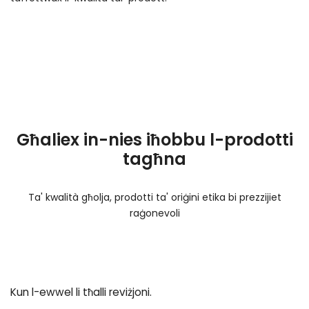
Għaliex in-nies iħobbu l-prodotti
tagħna
Ta' kwalità għolja, prodotti ta' oriġini etika bi prezzijiet
raġonevoli
Kun l-ewwel li tħalli reviżjoni.