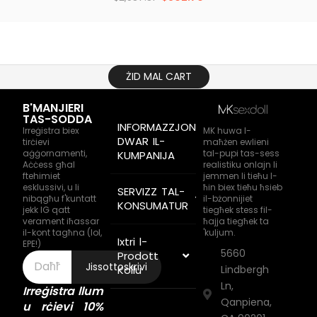
ŻID MAL CART
B'MANJIERI
TAS-SODDA
INFORMAZZJONI
Irreġistra biex
MK huwa l-
DWAR IL-
tirċievi
maħżen ewlieni
aġġornamenti,
tal-pupi tas-sess
KUMPANIJA
Aċċess għal
realistiku onlajn li
ftehimiet
jemmen li tieħu l-
esklussivi, u li
ħin biex tieħu ħsieb
SERVIZZ TAL-
nibqgħu f'kuntatt
il-bżonnijiet
KONSUMATUR
jekk IG qatt
tiegħek stess fil-
verament iħassar
ħajja tiegħek ta
il-kont tagħna (lol,
'kuljum.
Ixtri l-
EPE!)
5660
Prodott
Jissottoskrivi
Kollu
Lindbergh
Ln,
Irreġistra llum
Qanpiena,
u rċievi 10%