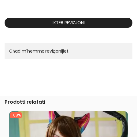
IKTEB REVIŻJONI
Għad m'hemmx reviżjonijiet.
Prodotti relatati
-68%
-