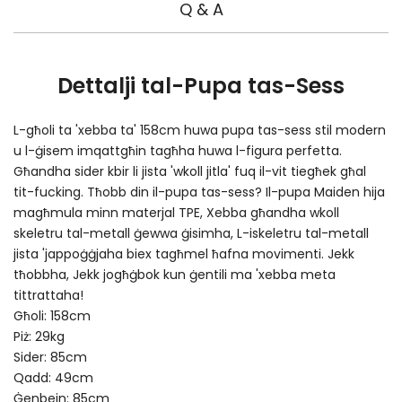
Q & A
Dettalji tal-Pupa tas-Sess
L-għoli ta 'xebba ta' 158cm huwa pupa tas-sess stil modern
u l-ġisem imqattgħin tagħha huwa l-figura perfetta.
Għandha sider kbir li jista 'wkoll jitla' fuq il-vit tiegħek għal
tit-fucking. Tħobb din il-pupa tas-sess? Il-pupa Maiden hija
magħmula minn materjal TPE, Xebba għandha wkoll
skeletru tal-metall ġewwa ġisimha, L-iskeletru tal-metall
jista 'jappoġġjaha biex tagħmel ħafna movimenti. Jekk
tħobbha, Jekk jogħġbok kun ġentili ma 'xebba meta
tittrattaha!
Għoli: 158cm
Piż: 29kg
Sider: 85cm
Qadd: 49cm
Ġenbejn: 85cm