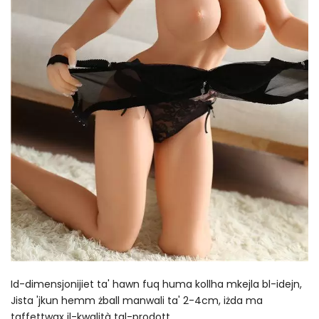
Id-dimensjonijiet ta' hawn fuq huma kollha mkejla bl-idejn,
Jista 'jkun hemm żball manwali ta' 2-4cm, iżda ma
taffettwax il-kwalità tal-prodott.