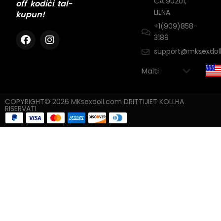
CA 90201,
off kodiċi tal-
LILNA
kupun!
+1(909)858-
3189
support@mksexdol
COPYRIGHT© 2026 MKsexdoll.com DRITTIJIET KOLLHA
RISERVATI