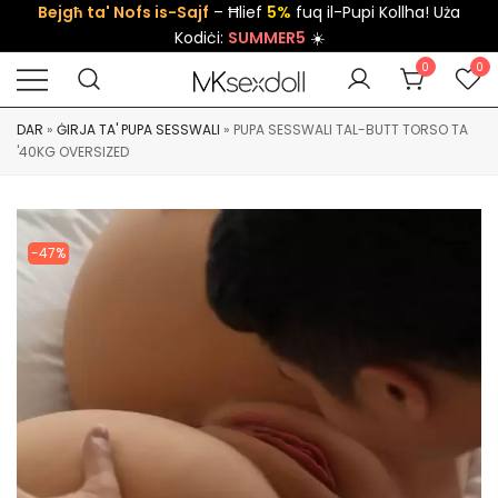
Bejgħ ta' Nofs is-Sajf
– Ħlief
5%
fuq il-Pupi Kollha! Uża
Kodiċi:
SUMMER5
☀️
0
0
DAR
»
ĠIRJA TA' PUPA SESSWALI
»
PUPA SESSWALI TAL-BUTT TORSO TA
'40KG OVERSIZED
-47%