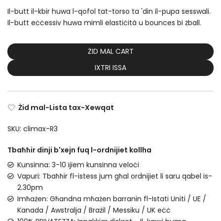
Il-butt il-kbir huwa l-qofol tat-torso ta 'din il-pupa sesswali.
Il-butt eċċessiv huwa mimli elastiċità u bounces bi żball.
ŻID MAL CART
IXTRI ISSA
Żid mal-Lista tax-Xewqat
SKU:
climax-R3
Tbaħħir dinji b'xejn fuq l-ordnijiet kollha
Kunsinna: 3-10 ijiem kunsinna veloċi
Vapuri: Tbaħħir fl-istess jum għal ordnijiet li saru qabel is-
2.30pm
Imħażen: Għandna mħażen barranin fl-Istati Uniti / UE /
Kanada / Awstralja / Brażil / Messiku / UK eċċ