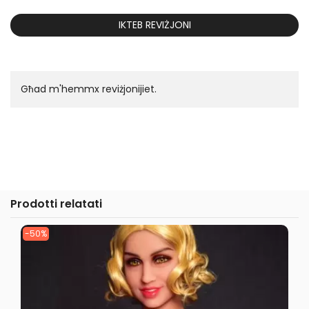
IKTEB REVIŻJONI
Għad m'hemmx reviżjonijiet.
Prodotti relatati
-50%
-