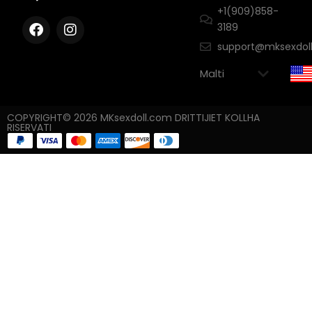
+1(909)858-
3189
support@mksexdol
COPYRIGHT© 2026 MKsexdoll.com DRITTIJIET KOLLHA
RISERVATI