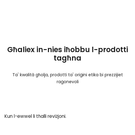
Għaliex in-nies iħobbu l-prodotti
tagħna
Ta' kwalità għolja, prodotti ta' oriġini etika bi prezzijiet
raġonevoli
Kun l-ewwel li tħalli reviżjoni.