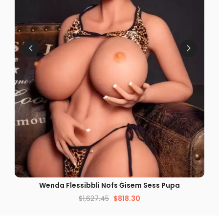
DEHRA MGĦAĠĠLA
Wenda Flessibbli Nofs Ġisem Sess Pupa
$
1,627.45
$
818.30