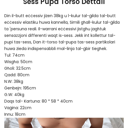
Sess Pupa Torso Dettall
Din il-butt eċċessiv jiżen 38kg u l-kulur tal-ġilda tal-butt
eċċessiv elastiku huwa kannella, Simili għall-kulur tal-ġilda
ta 'persuna reali. Il-warrani eċċessivi jistgħu jagħtuk
sensazzjoni differenti waqt is-sess. Jekk int kollettur tal-
pupi tas-sess, Dan it-torso tal-pupa tas-sess partikolari
huwa żieda indispensabbli mal-linja tal-ġbir tiegħek.
Tul: 74cm
Wisgħa: 50cm
Għoli: 32.5cm
Qadd: 80cm
N.W: 38kg
Ġenbejn: 195cm
G.W: 40kg
Daqs tal- Kartuna: 80 * 58 * 40cm
Vaġina: 22cm
Innu: 18cm
Video
Player