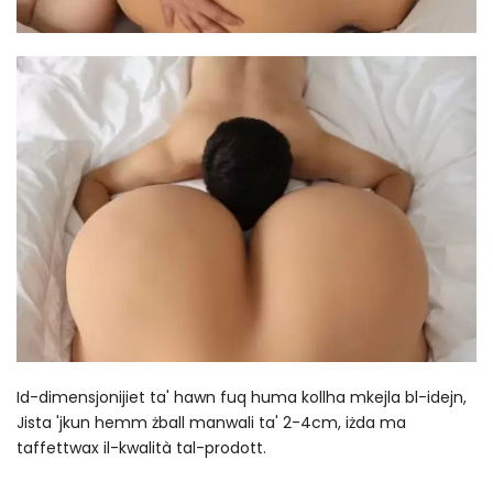
Id-dimensjonijiet ta' hawn fuq huma kollha mkejla bl-idejn,
Jista 'jkun hemm żball manwali ta' 2-4cm, iżda ma
taffettwax il-kwalità tal-prodott.