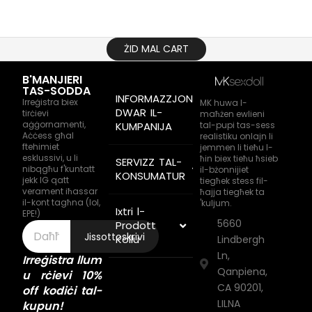
ŻID MAL CART
B'MANJIERI
TAS-SODDA
INFORMAZZJONI
Irreġistra biex
MK huwa l-
DWAR IL-
tirċievi
maħżen ewlieni
aġġornamenti,
tal-pupi tas-sess
KUMPANIJA
Aċċess għal
realistiku onlajn li
ftehimiet
jemmen li tieħu l-
esklussivi, u li
ħin biex tieħu ħsieb
SERVIZZ TAL-
nibqgħu f'kuntatt
il-bżonnijiet
KONSUMATUR
jekk IG qatt
tiegħek stess fil-
verament iħassar
ħajja tiegħek ta
il-kont tagħna (lol,
'kuljum.
Ixtri l-
EPE!)
5660
Prodott
Jissottoskrivi
Kollu
Lindbergh
Ln,
Irreġistra llum
Qanpiena,
u rċievi 10%
CA 90201,
off kodiċi tal-
LILNA
kupun!