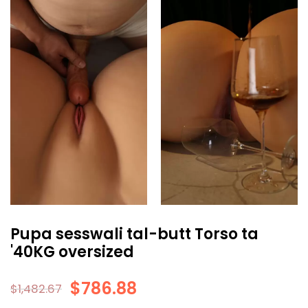
Pupa sesswali tal-butt Torso ta
'40KG oversized
$
786.88
$
1,482.67