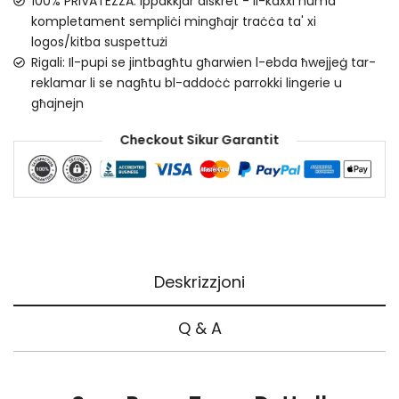
100% PRIVATEZZA: Ippakkjar diskret - Il-kaxxi huma
kompletament sempliċi mingħajr traċċa ta' xi
logos/kitba suspettużi
Rigali: Il-pupi se jintbagħtu għarwien l-ebda ħwejjeġ tar-
reklamar li se nagħtu bl-addoċċ parrokki lingerie u
għajnejn
Checkout Sikur Garantit
Deskrizzjoni
Q & A