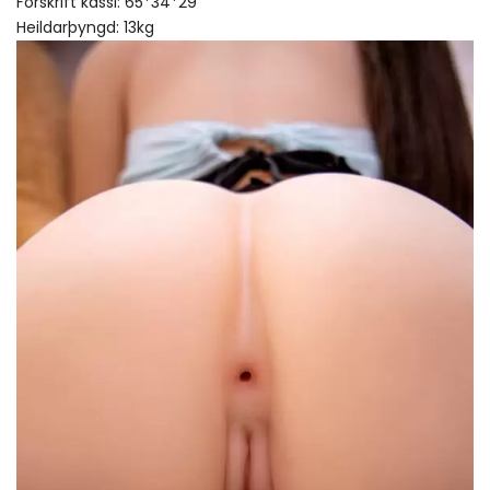
Forskrift kassi: 65*34*29
Heildarþyngd: 13kg