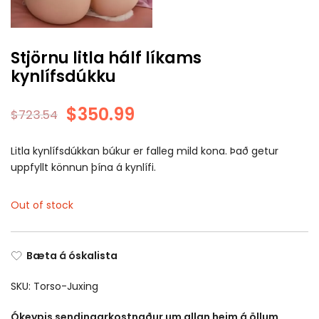
Stjörnu litla hálf líkams
kynlífsdúkku
$
350.99
$
723.54
Litla kynlífsdúkkan búkur er falleg mild kona. Það getur
uppfyllt könnun þína á kynlífi.
Out of stock
Bæta á óskalista
SKU:
Torso-Juxing
Ókeypis sendingarkostnaður um allan heim á öllum