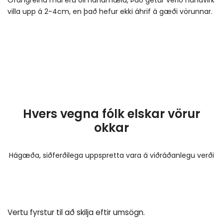
Ofangreind mál eru öll handmæld, Það getur verið handvirk
villa upp á 2-4cm, en það hefur ekki áhrif á gæði vörunnar.
Hvers vegna fólk elskar vörur
okkar
Hágæða, siðferðilega uppspretta vara á viðráðanlegu verði
Vertu fyrstur til að skilja eftir umsögn.