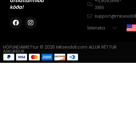
afsláttarmiða
+1(909)858-
kóða!
3189
support@mksexdol
HÖFUNDARRETtur © 2026 MKsexdoll.com ALLUR RÉTTUR
ÁSKURÐUR