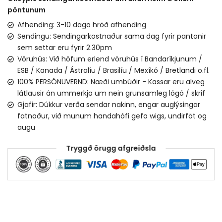
pöntunum
Afhending: 3-10 daga hröð afhending
Sendingu: Sendingarkostnaður sama dag fyrir pantanir
sem settar eru fyrir 2.30pm
Vöruhús: Við höfum erlend vöruhús í Bandaríkjunum /
ESB / Kanada / Ástralíu / Brasilíu / Mexíkó / Bretlandi o.fl.
100% PERSÓNUVERND: Næði umbúðir - Kassar eru alveg
látlausir án ummerkja um nein grunsamleg lógó / skrif
Gjafir: Dúkkur verða sendar nakinn, engar auglýsingar
fatnaður, við munum handahófi gefa wigs, undirföt og
augu
Tryggð örugg afgreiðsla