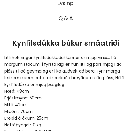
Lýsing
Q & A
Kynlífsdúkka búkur smáatriði
Litli helmingur kynlífsdúkkudúkkunnar er mjög vinsæll á
mörgum stöðum, Í fyrsta lagi er hún lítil og þarf mjög lítið
pláss til að geyma og er líka auðvelt að bera. Fyrir marga
leikmenn sem hafa takmarkaða hreyfigetu eða pláss, Hálft
kynlífsdúkka er mjög þægileg!
Hæð: 48cm
Brjóstmynd: 50cm
Mitti: 42cm
Mjöðm: 70cm
Breidd á öxlum: 25cm
Nettóþyngd：9 kg