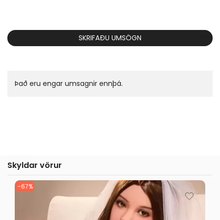
SKRIFAÐU UMSÖGN
Það eru engar umsagnir ennþá.
Skyldar vörur
-67%
-