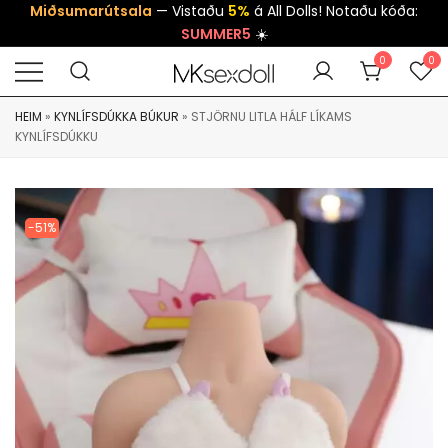
Miðsumarútsala
— Vistaðu
5%
á All Dolls! Notaðu kóða:
SUMMER5
☀️
0
0
HEIM
»
KYNLÍFSDÚKKA BÚKUR
»
STJÖRNU LITLA HÁLF LÍKAMS
KYNLÍFSDÚKKU
-51%