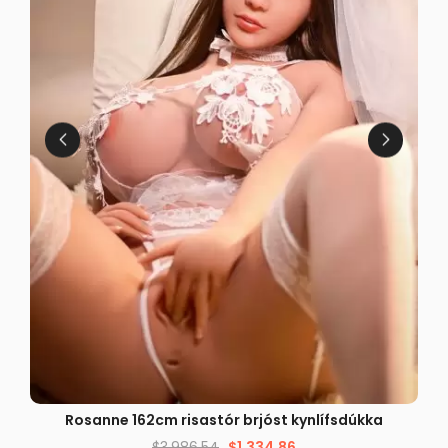
FLÝTISÝN
Rosanne 162cm risastór brjóst kynlífsdúkka
$
3,986.54
$
1,334.86