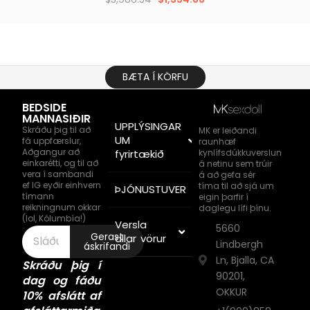
BÆTA Í KÖRFU
BEDSIDE
MANNASIÐIR
UPPLÝSINGAR
Skráðu þig til að
MK er leiðandi
UM
fá uppfærslur,
raunhæf
Aðgangur að
kynlífsdúkkuverslun
fyrirtækið
einkarétti, og til að
á netinu sem trúir
vera í sambandi
á að gefa sér
ef IG eyðir einhvern
tíma til að sjá um
ÞJÓNUSTUVER
tímann
eigin þarfir í
reikningnum okkar
daglegu lífi þínu.
(lol, Kólumbía!)
Versla
5660
Gerast
allar vörur
Lindbergh
áskrifandi
Ln, Bjalla, CA
Skráðu þig í
90201,
dag og fáðu
OKKUR
10% afslátt af