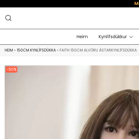
M
Heim
Kynlífsdúkkur
HEIM
»
150CM KYNLÍFSDÚKKA
»
FAITH 150CM ALVÖRU ÁSTARKYNLÍFSDÚKKA
-50%