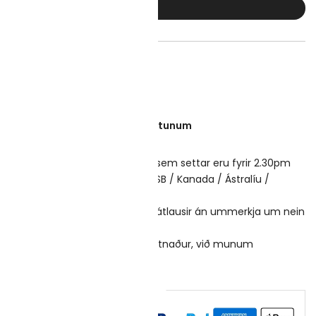
KAUPA NÚNA
ður um allan heim á öllum pöntunum
röð afhending
tnaður sama dag fyrir pantanir sem settar eru fyrir 2.30pm
nd vöruhús í Bandaríkjunum / ESB / Kanada / Ástralíu /
ndi o.fl.
i umbúðir - Kassar eru alveg látlausir án ummerkja um nein
endar nakinn, engar auglýsingar fatnaður, við munum
ndirföt og augu
Tryggð örugg afgreiðsla