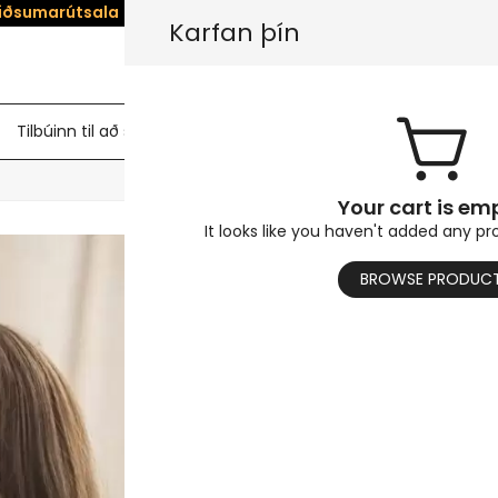
iðsumarútsala
— Vistaðu
5%
á All Dolls! Notaðu kóða:
SUMMER5
Karfan þín
Tilbúinn til að senda dúkkur
Kynlífsdúkka búkur
HEITUR
Your cart is em
It looks like you haven't added any pr
Faith 150cm al
BROWSE PRODUC
$
851.11
$
1,699.83
Hljóðláta kynlífsdúkkan mun 
vænt um kynlífsdúkku.