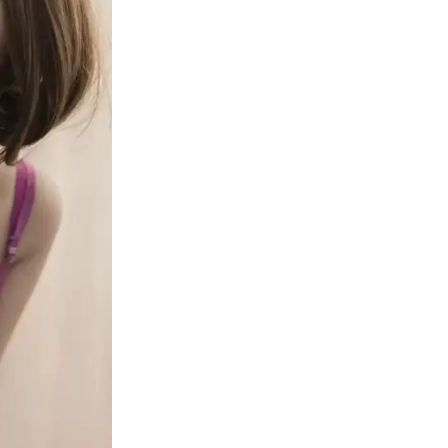
Bæta á óskalista
SKU:
mimi-150
Ókeypis sendingarkostna
Afhending: 3-10 daga h
Sendingu: Sendingarkos
Vöruhús: Við höfum erle
Brasilíu / Mexíkó / Bretla
100% PERSÓNUVERND: Næð
grunsamleg lógó / skrif
Gjafir: Dúkkur verða s
handahófi gefa wigs, u