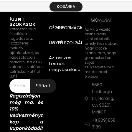
KOSÁRBA
ÉJJELI
SZOKÁSOK
CÉGINFORMÁCIÓ
Iratkozzon fel a
Az MK a vezető
frissítések
online reális
fogadására,
szexbababolt,
ÜGYFÉLSZOLGÁLAT
Hozzáférés
amely hisz abban,
exkluzív
hogy időt kell
ajánlatokhoz, és
szánni arra, hogy
Az összes
kapcsolatban
gondoskodjon
maradni, ha az IG
saját
termék
valaha is valóban
szükségleteiről a
megvásárlása
törli fiókunkat (lol,
mindennapi
EEP!)
életében.
5660
Előfizet
Lindbergh
Regisztráljon
Ln, Harang,
még ma, és
CA 90201,
10%
MINKET
kedvezményt
+1(909)858-
kap a
3189
kuponkódból!