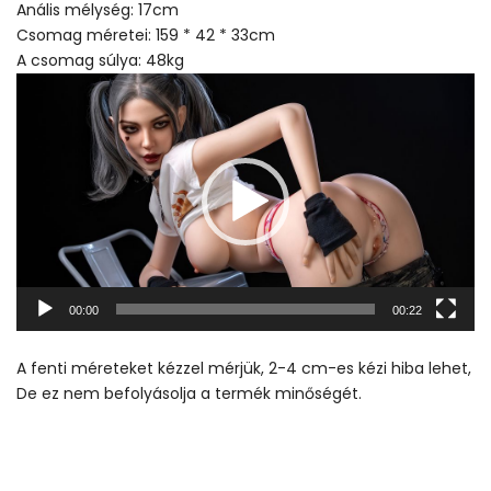
Anális mélység: 17cm
Csomag méretei: 159 * 42 * 33cm
A csomag súlya: 48kg
Video
Player
00:00
00:22
A fenti méreteket kézzel mérjük, 2-4 cm-es kézi hiba lehet,
De ez nem befolyásolja a termék minőségét.