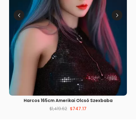
GYORS NÉZET
Harcos 165cm Amerikai Olcsó Szexbaba
$
1,419.62
$
747.17