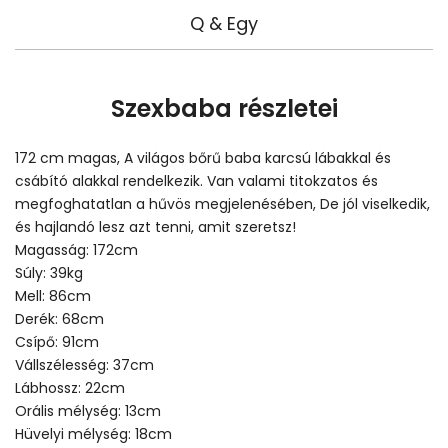
Q & Egy
Szexbaba részletei
172 cm magas, A világos bőrű baba karcsú lábakkal és
csábító alakkal rendelkezik. Van valami titokzatos és
megfoghatatlan a hűvös megjelenésében, De jól viselkedik,
és hajlandó lesz azt tenni, amit szeretsz!
Magasság: 172cm
Súly: 39kg
Mell: 86cm
Derék: 68cm
Csípő: 91cm
Vállszélesség: 37cm
Lábhossz: 22cm
Orális mélység: 13cm
Hüvelyi mélység: 18cm