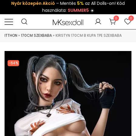
Nyár közepén Akció
– Mentés
5%
az All Dolls-on! Kód
használata:
SUMMER5
☀️
0
0
ITTHON
»
170CM SZEXBABA
»
KIRSTYN 170CM B KUPA TPE SZEXBABA
-64%