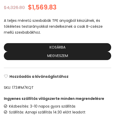
$
1,569.83
$
4,326.80
A teljes méretű szexbabák TPE anyagból készülnek, és
tökéletes testarányokkal rendelkeznek a csak B-csésze
mellű szexbabákhoz.
KOSÁRBA
MEGVESZEM
Hozzáadás a kívánságlistához
SKU:
173#M7KQT
Ingyenes szállítás világszerte minden megrendelésre
Kézbesítés: 3-10 napos gyors szállítás
Szállítás: Aznapi szállítás 14:30 előtt leadott