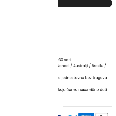
KUPITE ODMAH
 svijeta za sve narudžbe
ze dostave
ana za narudžbe poslane prije 14:30 sati
rska skladišta u SAD-u / EU / Kanadi / Australiji / Brazilu /
 itd
etno pakiranje - Kutije su potpuno jednostavne bez tragova
anja
poslane gole bez reklamne odjeće koju ćemo nasumično dati
u i očima
Zajamčena sigurna odjava