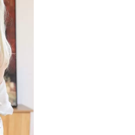
Dodaj na popis želja
SKU:
RRA-155149
Besplatna dostava diljem
Isporuka: 3-10 dana br
Utovar: Dostava istog d
Skladišta: Imamo prekomo
Meksiku / Velikoj Britaniji
100% PRIVATNOST: Diskr
sumnjivih logotipa / pis
Darova: Lutke će biti 
perikama, donjem rublj