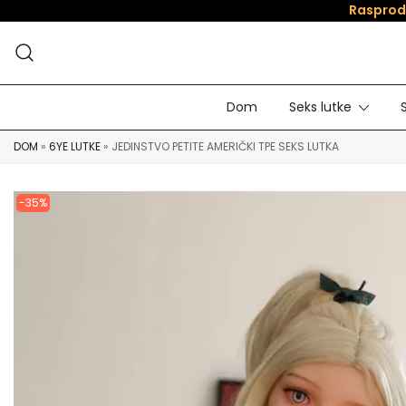
Rasprod
Dom
Seks lutke
DOM
»
6YE LUTKE
»
JEDINSTVO PETITE AMERIČKI TPE SEKS LUTKA
-35%