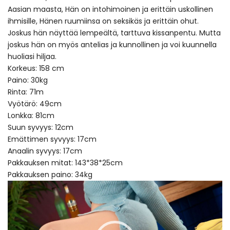
Aasian maasta, Hän on intohimoinen ja erittäin uskollinen
ihmisille, Hänen ruumiinsa on seksikäs ja erittäin ohut.
Joskus hän näyttää lempeältä, tarttuva kissanpentu. Mutta
joskus hän on myös antelias ja kunnollinen ja voi kuunnella
huoliasi hiljaa.
Korkeus: 158 cm
Paino: 30kg
Rinta: 71m
Vyötärö: 49cm
Lonkka: 81cm
Suun syvyys: 12cm
Emättimen syvyys: 17cm
Anaalin syvyys: 17cm
Pakkauksen mitat: 143*38*25cm
Pakkauksen paino: 34kg
Video
Player