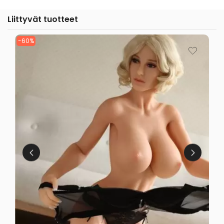
Liittyvät tuotteet
-60%
-