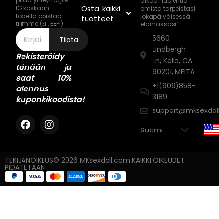
pitää yhteyttä, jos
aikaa huolehtia
Osta kaikki
IG koskaan
omista tarpeistasi
todella poistaa
jokapäiväisessä
tuotteet
tilimme (Ei., EEP!)
elämässäsi.
5660
Tilata
Lindbergh
Rekisteröidy
Ln, Kello, CA
tänään ja
90201, MEITÄ
saat 10%
+1(909)858-
alennus
3189
kuponkikoodista!
support@mksexdol
TEKIJÄNOIKEUS© 2026 MKsexdoll.com KAIKKI OIKEUDET
PIDÄTETÄÄN