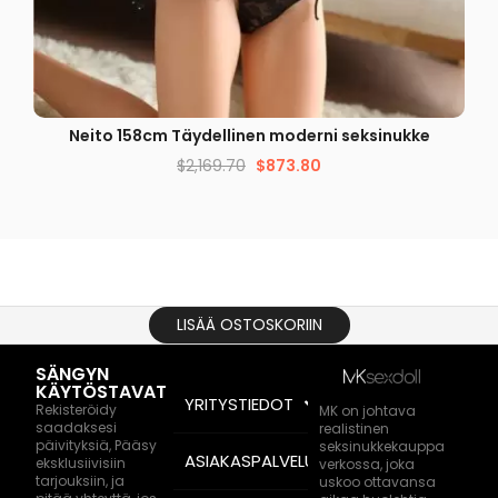
PIKAKATSELU
Neito 158cm Täydellinen moderni seksinukke
$
2,169.70
$
873.80
LISÄÄ OSTOSKORIIN
SÄNGYN
KÄYTÖSTAVAT
YRITYSTIEDOT
Rekisteröidy
MK on johtava
saadaksesi
realistinen
päivityksiä, Pääsy
seksinukkekauppa
ASIAKASPALVELU
eksklusiivisiin
verkossa, joka
tarjouksiin, ja
uskoo ottavansa