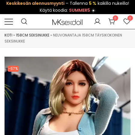
Keskikesän alennusmyynti
– Tallenna
5 %
kaikilla nukeilla!
Käytä koodia:
SUMMER5
☀️
0
0
KOTI
»
158CM SEKSINUKKE
»
NEUVONANTAJA 158CM TÄYSIKOKOINEN
SEKSINUKKE
-57%