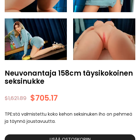
Neuvonantaja 158cm täysikokoinen
seksinukke
$
705.17
$
1,621.89
TPE:stä valmistettu koko kehon seksinuken iho on pehmeä
ja täynnä joustavuutta.
LISÄÄ OSTOSKORIIN