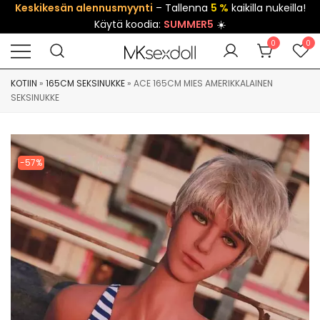
Keskikesän alennusmyynti
– Tallenna
5 %
kaikilla nukeilla!
Käytä koodia:
SUMMER5
☀️
0
0
KOTIIN
»
165CM SEKSINUKKE
»
ACE 165CM MIES AMERIKKALAINEN
SEKSINUKKE
-57%