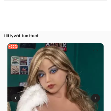
Liittyvät tuotteet
-60%
-7