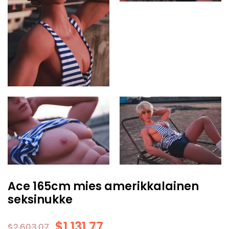
Ace 165cm mies amerikkalainen
seksinukke
$
1,131.77
$
2,603.07