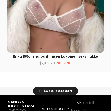
PIKAKATSELU
Erika 158cm halpa ihmisen kokoinen seksinukke
$
2,169.70
$
867.90
LISÄÄ OSTOSKORIIN
SÄNGYN
KÄYTÖSTAVAT
YRITYSTIEDOT
Rekisteröidy
MK on johtava