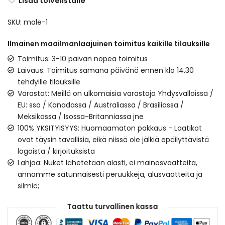
Lisää toivelistalle
SKU:
male-1
Ilmainen maailmanlaajuinen toimitus kaikille tilauksille
Toimitus: 3-10 päivän nopea toimitus
Laivaus: Toimitus samana päivänä ennen klo 14.30
tehdyille tilauksille
Varastot: Meillä on ulkomaisia varastoja Yhdysvalloissa /
EU: ssa / Kanadassa / Australiassa / Brasiliassa /
Meksikossa / Isossa-Britanniassa jne
100% YKSITYISYYS: Huomaamaton pakkaus - Laatikot
ovat täysin tavallisia, eikä niissä ole jälkiä epäilyttävistä
logoista / kirjoituksista
Lahjaa: Nuket lähetetään alasti, ei mainosvaatteita,
annamme satunnaisesti peruukkeja, alusvaatteita ja
silmiä;
Taattu turvallinen kassa