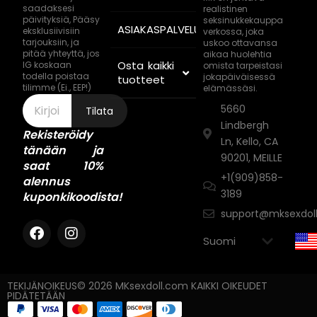
saadaksesi
realistinen
päivityksiä, Pääsy
seksinukkekauppa
ASIAKASPALVELU
eksklusiivisiin
verkossa, joka
tarjouksiin, ja
uskoo ottavansa
pitää yhteyttä, jos
aikaa huolehtia
Osta kaikki
IG koskaan
omista tarpeistasi
todella poistaa
jokapäiväisessä
tuotteet
tilimme (Ei., EEP!)
elämässäsi.
5660
Tilata
Lindbergh
Rekisteröidy
Ln, Kello, CA
tänään ja
90201, MEILLE
saat 10%
+1(909)858-
alennus
3189
kuponkikoodista!
support@mksexdol
TEKIJÄNOIKEUS© 2026 MKsexdoll.com KAIKKI OIKEUDET
PIDÄTETÄÄN