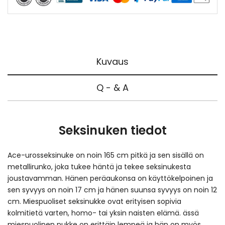
Kuvaus
Q - & A
Seksinuken tiedot
Ace-urosseksinuke on noin 165 cm pitkä ja sen sisällä on
metallirunko, joka tukee häntä ja tekee seksinukesta
joustavamman. Hänen peräaukonsa on käyttökelpoinen ja
sen syvyys on noin 17 cm ja hänen suunsa syvyys on noin 12
cm. Miespuoliset seksinukke ovat erityisen sopivia
kolmitietä varten, homo- tai yksin naisten elämä. ässä
miespuolinen nukke on erittäin lempeä ja hän on myös