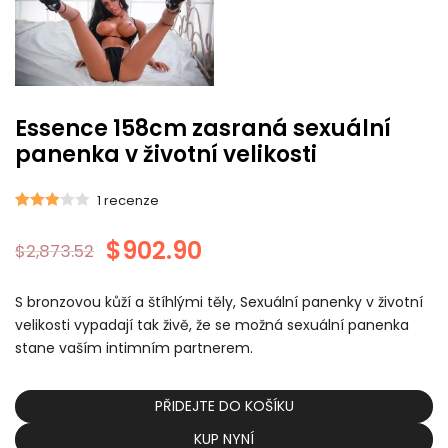
Essence 158cm zasraná sexuální
panenka v životní velikosti
1
recenze
Hodnoceno
1
$
902.90
3.00
z
$
2,873.52
5 na
základě
S bronzovou kůží a štíhlými těly, Sexuální panenky v životní
zákaznické
velikosti vypadají tak živě, že se možná sexuální panenka
hodnocení
stane vaším intimním partnerem.
PŘIDEJTE DO KOŠÍKU
KUP NYNÍ