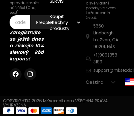
SERVIS
opravdu smaže
o své vlastní
náš účet (Cha,
potřeby ve svém
eep!)
každodenním
Koupit
životě.
všechny
Předplatit
5660
produkty
Zaregistrujte
Lindbergh
se ještě dnes
Ln, Zvon, CA
a získejte 10%
90201, NÁS
slevový kód
+1(909)858-
kupónu!
3189
support@mksexdol
COPYRIGHT© 2026 MKsexdoll.com VŠECHNA PRÁVA
VYHRAZENA