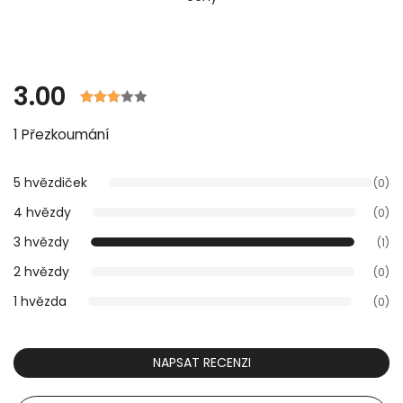
3.00
Hodnoceno
1 Přezkoumání
3.00 z
5 na
základě
5 hvězdiček
(0)
hodnocení
4 hvězdy
(0)
zákazníků.
3 hvězdy
(1)
2 hvězdy
(0)
1 hvězda
(0)
NAPSAT RECENZI