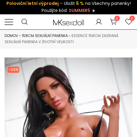
Poloviční letní výprodej
– Uložit
5 %
na Všechny panenky!
Použijte kód:
SUMMER5
☀️
0
0
DOMOV
»
158CM SEXUÁLNÍ PANENKA
»
ESSENCE 158CM ZASRANÁ
SEXUÁLNÍ PANENKA V ŽIVOTNÍ VELIKOSTI
-69%