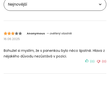
Anonymous
— ověřený vlastník
Hodnoceno
16.06.2025
3 z 5
na
Bohužel si myslím, že s panenkou bylo něco špatně. Hlava z
základě
nějakého důvodu nezůstává v pozici.
hodnocení
(0)
(0)
zákazníků.